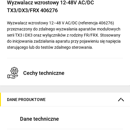
Wyzwalacz wzrostowy 12-48V AC/DC
TX3/DX3/FRX 406276
Wyzwalacz wzrostowy 12–48 V AC/DC (referencja 406276)
przeznaczony do zdalnego wyzwalania aparatów modułowych
serii TX3 i DX3 oraz wyłączników z rodziny FR/FRX. Stosowany
do inicjowania zadziałania aparatu przy pojawieniu się napięcia
sterującego lub do testów zdalnego sterowania.
Cechy techniczne
Zakres znamionowego napięcia sterowania Us: 12–48 V
AC (50 Hz i 60 Hz) oraz 12–48 V DC.
DANE PRODUKTOWE
Przeznaczony do montażu z lewej strony aparatu
modułowego; montaż bez użycia narzędzi.
Możliwość współpracy z dodatkowymi stykami: na jeden
Dane techniczne
aparat można przyłączyć maksymalnie do 3 styków
pomocniczych lub konfigurację 2 styków + 1 wyzwalacz.