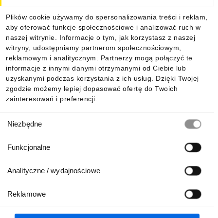
Dla kupujących
Plików cookie używamy do spersonalizowania treści i reklam,
aby oferować funkcje społecznościowe i analizować ruch w
Informacje
naszej witrynie. Informacje o tym, jak korzystasz z naszej
witryny, udostępniamy partnerom społecznościowym,
reklamowym i analitycznym. Partnerzy mogą połączyć te
Pobierz naszą aplikację mobilną:
informacje z innymi danymi otrzymanymi od Ciebie lub
uzyskanymi podczas korzystania z ich usług. Dzięki Twojej
zgodzie możemy lepiej dopasować ofertę do Twoich
zainteresowań i preferencji.
Wybór
Niezbędne
zgody
Funkcjonalne
Analityczne / wydajnościowe
Reklamowe
Biuro Obsługi Klienta:
lub
801 500 700
71 37 61 600