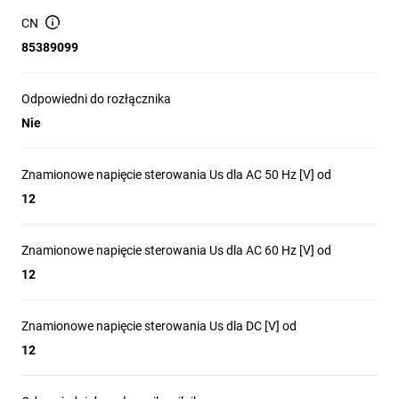
Kompatybilny z seriami TX3 i DX3 oraz z wyłącznikami FR
CN
300, FRX 300 i FRX 400.
85389099
Przeznaczony do współpracy z wyłącznikiem mocy (do
wyłącznika mocy: tak); nie jest przeznaczony do
Odpowiedni do rozłącznika
rozłącznika, wyłącznika silnikowego ani przekaźnika
przeciążeniowego.
Nie
Funkcja: zdalne wyzwalanie aparatu przy narastającym
napięciu sterującym (typ wyzwalacza wzrostowego).
Znamionowe napięcie sterowania Us dla AC 50 Hz [V] od
12
Zastosowanie produktu
Znamionowe napięcie sterowania Us dla AC 60 Hz [V] od
12
Zdalne sterowanie i testowanie wyłączników mocy w
rozdzielnicach przemysłowych i budynkowych.
Znamionowe napięcie sterowania Us dla DC [V] od
Integracja z aparatami zabezpieczającymi serii TX3/DX3 w
12
instalacjach zasilania maszyn i linii produkcyjnych.
Wykorzystanie w układach automatyki do zdalnego
inicjowania wyłączenia przy sygnale sterującym 12–48 V