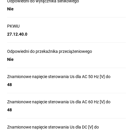
Odpowiedni do wyłącznika silnikowego
AC/DC.
Nie
Stosowanie tam, gdzie wymagana jest szybka,
beznarzędziowa instalacja modułów pomocniczych i
PKWiU
wyzwalaczy po lewej stronie aparatu.
27.12.40.0
Odpowiedni do przekaźnika przeciążeniowego
Nie
Znamionowe napięcie sterowania Us dla AC 50 Hz [V] do
48
Znamionowe napięcie sterowania Us dla AC 60 Hz [V] do
48
Znamionowe napięcie sterowania Us dla DC [V] do