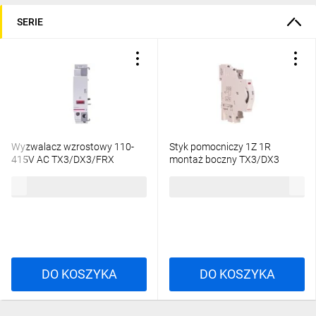
SERIE
Wyzwalacz wzrostowy 110-
Styk pomocniczy 1Z 1R
415V AC TX3/DX3/FRX
montaż boczny TX3/DX3
406278
406250
171,03 zł
brutto
72,42 zł
brutto
DO KOSZYKA
DO KOSZYKA