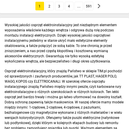
1
2
3
4
591
Wysokiej jakości osprzęt elektroinstalacyjny jest niezbędnym elementem
wyposażenia właściwie każdego wnętrza i odgrywa dużą rolę podczas
montażu instalacji elektrycznych. Dzięki wysokiej jakości osprzętowi
instalacyjnemu jesteśmy w stanie ukryć mało estetyczne elementy
okablowania, a także połączyć ze sobą kable. To one chronią je przed
zniszczeniem, a nas przed częstą kłopotliwą i kosztowną wymianą
akcesoriów elektrycznych. Gwarantują nie tylko wysoką estetykę
wykończenia wnętrza, ale bezpieczeństwo i długi okres użytkowania.
Osprzęt elektroinstalacyjny, który znajdą Państwo w sklepie TIM.pl pochodzi
od sprawdzonych i zaufanych producentów, jak TT PLAST, HAGER POLO,
WAGO, KOPOS czy ELETTROCANALI. W szerokiej ofercie osprzętu
instalacyjnego znajdą Państwo między innymi peszle, czyli karbowane rury
elektroinstalacyjne o różnych szerokościach w różnych kolorach. Ten lekki
osprzęt jest bardzo trwały i można go łatwo uformować na dowolny kształt.
Dobrą ochronę zapewnią także maskownice. W naszej ofercie mamy modele
między innymi: 1-rzędowe, 2-rzędowe, 4-rzędowe, z pazurkami,
bezhalogenowe czy magnetyczne wykonane z różnych materiałów i w wielu
wersjach kolorystycznych. Oferujemy także puszki elektryczne (natynkowe
lub podtynkowe), dzięki którym w kolejnych etapach budowy lub remontu
bez problemu zamontujesz gniazdka lub puszki. Ważnym elementem są