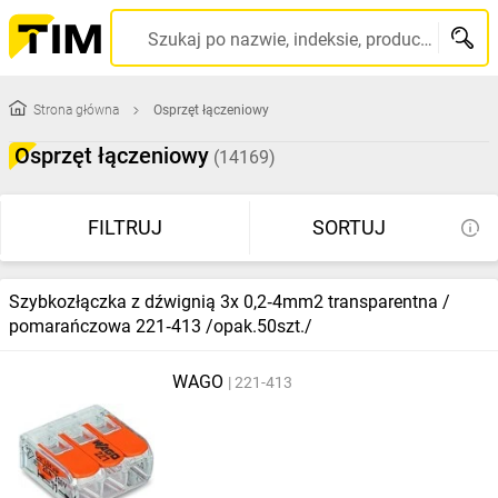
Szukaj po nazwie, indeksie, producencie, kodzie kreskowym...
Strona główna
Osprzęt łączeniowy
Osprzęt łączeniowy
(14169)
FILTRUJ
SORTUJ
Szybkozłączka z dźwignią 3x 0,2‑4mm2 transparentna /
pomarańczowa 221‑413 /opak.50szt./
WAGO
221-413