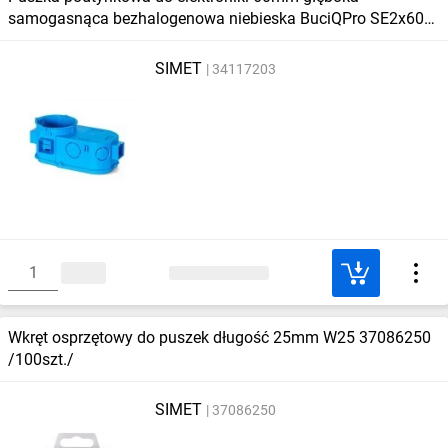
samogasnąca bezhalogenowa niebieska BuciQPro SE2x60D
34117203
SIMET
34117203
Wkręt osprzętowy do puszek długość 25mm W25 37086250
/100szt./
SIMET
37086250