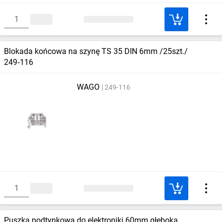
Blokada końcowa na szynę TS 35 DIN 6mm /25szt./
249‑116
WAGO
249-116
Puszka podtynkowa do elektroniki 60mm głęboka