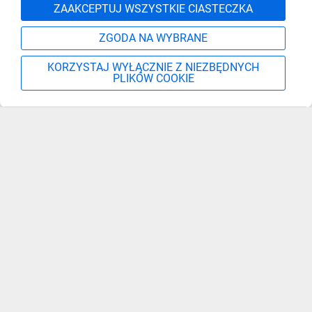
Zgłoś
ZAAKCEPTUJ WSZYSTKIE CIASTECZKA
ZGODA NA WYBRANE
KORZYSTAJ WYŁĄCZNIE Z NIEZBĘDNYCH
PLIKÓW COOKIE
Szukaj
Moje konto
Start
Więcej
Zapisz się, aby otrzymać informacje o nowościach,
promocjach i wyprzedażach
Podaj adres e-mail