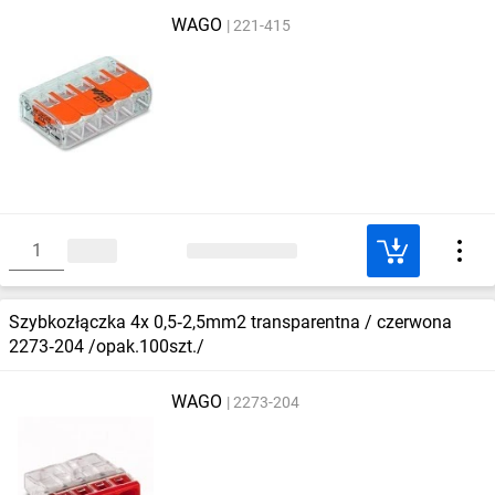
WAGO
221-415
Szybkozłączka 4x 0,5‑2,5mm2 transparentna / czerwona
2273‑204 /opak.100szt./
WAGO
2273-204