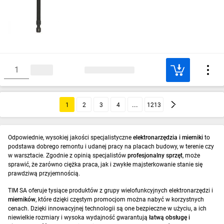
1
2
3
4
1213
Odpowiednie, wysokiej jakości specjalistyczne
elektronarzędzia i mierniki
to
podstawa dobrego remontu i udanej pracy na placach budowy, w terenie czy
w warsztacie. Zgodnie z opinią specjalistów
profesjonalny sprzęt
, może
sprawić, że zarówno ciężka praca, jak i zwykłe majsterkowanie stanie się
prawdziwą przyjemnością.
TIM SA oferuje tysiące produktów z grupy wielofunkcyjnych elektronarzędzi i
mierników
, które dzięki częstym promocjom można nabyć w korzystnych
cenach. Dzięki innowacyjnej technologii są one bezpieczne w użyciu, a ich
niewielkie rozmiary i wysoka wydajność gwarantują
łatwą obsługę i