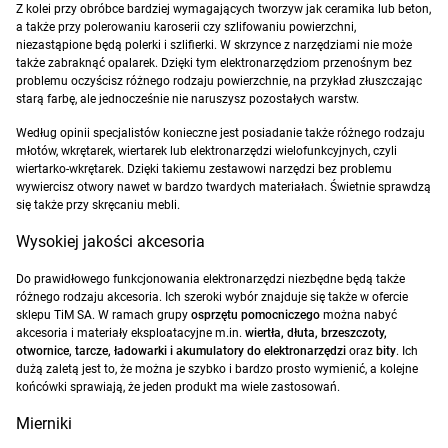
Z kolei przy obróbce bardziej wymagających tworzyw jak ceramika lub beton,
a także przy polerowaniu karoserii czy szlifowaniu powierzchni,
niezastąpione będą polerki i szlifierki. W skrzynce z narzędziami nie może
także zabraknąć opalarek. Dzięki tym elektronarzędziom przenośnym bez
problemu oczyścisz różnego rodzaju powierzchnie, na przykład złuszczając
starą farbę, ale jednocześnie nie naruszysz pozostałych warstw.
Według opinii specjalistów konieczne jest posiadanie także różnego rodzaju
młotów, wkrętarek, wiertarek lub elektronarzędzi wielofunkcyjnych, czyli
wiertarko-wkrętarek. Dzięki takiemu zestawowi narzędzi bez problemu
wywiercisz otwory nawet w bardzo twardych materiałach. Świetnie sprawdzą
się także przy skręcaniu mebli.
Wysokiej jakości akcesoria
Do prawidłowego funkcjonowania elektronarzędzi niezbędne będą także
różnego rodzaju akcesoria. Ich szeroki wybór znajduje się także w ofercie
sklepu TiM SA. W ramach grupy
osprzętu pomocniczego
można nabyć
akcesoria i materiały eksploatacyjne m.in.
wiertła, dłuta, brzeszczoty,
otwornice, tarcze, ładowarki i akumulatory do elektronarzędzi
oraz
bity
. Ich
dużą zaletą jest to, że można je szybko i bardzo prosto wymienić, a kolejne
końcówki sprawiają, że jeden produkt ma wiele zastosowań.
Mierniki