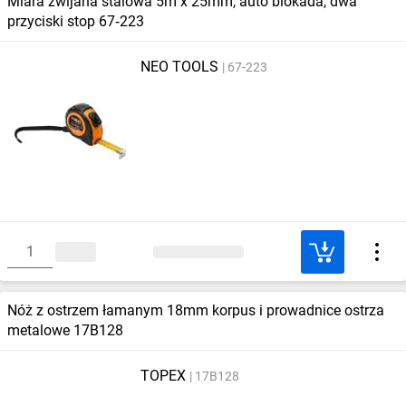
Miara zwijana stalowa 5m x 25mm, auto blokada, dwa
przyciski stop 67‑223
NEO TOOLS
67-223
Nóż z ostrzem łamanym 18mm korpus i prowadnice ostrza
metalowe 17B128
TOPEX
17B128