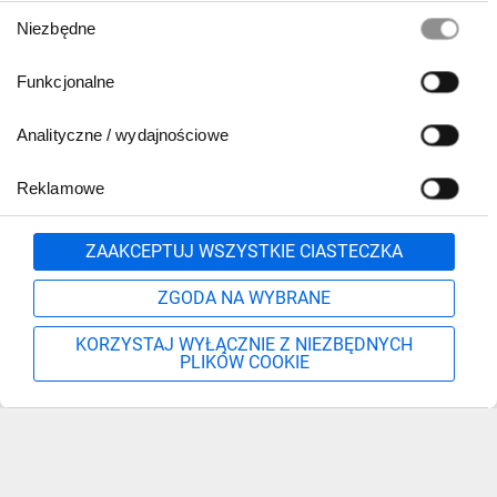
Wybór
Niezbędne
zgody
Funkcjonalne
Analityczne / wydajnościowe
Reklamowe
Zgłoś
ZAAKCEPTUJ WSZYSTKIE CIASTECZKA
ZGODA NA WYBRANE
KORZYSTAJ WYŁĄCZNIE Z NIEZBĘDNYCH
PLIKÓW COOKIE
Szukaj
Moje konto
Start
Więcej