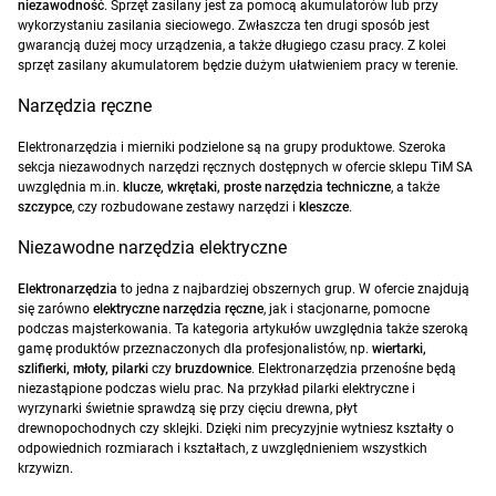
niezawodność
. Sprzęt zasilany jest za pomocą akumulatorów lub przy
wykorzystaniu zasilania sieciowego. Zwłaszcza ten drugi sposób jest
gwarancją dużej mocy urządzenia, a także długiego czasu pracy. Z kolei
sprzęt zasilany akumulatorem będzie dużym ułatwieniem pracy w terenie.
Narzędzia ręczne
Elektronarzędzia i mierniki podzielone są na grupy produktowe. Szeroka
sekcja niezawodnych narzędzi ręcznych dostępnych w ofercie sklepu TiM SA
uwzględnia m.in.
klucze, wkrętaki, proste narzędzia techniczne
, a także
szczypce
, czy rozbudowane zestawy narzędzi i
kleszcze
.
Niezawodne narzędzia elektryczne
Elektronarzędzia
to jedna z najbardziej obszernych grup. W ofercie znajdują
się zarówno
elektryczne narzędzia ręczne
, jak i stacjonarne, pomocne
podczas majsterkowania. Ta kategoria artykułów uwzględnia także szeroką
gamę produktów przeznaczonych dla profesjonalistów, np.
wiertarki,
szlifierki, młoty, pilarki
czy
bruzdownice
. Elektronarzędzia przenośne będą
niezastąpione podczas wielu prac. Na przykład pilarki elektryczne i
wyrzynarki świetnie sprawdzą się przy cięciu drewna, płyt
drewnopochodnych czy sklejki. Dzięki nim precyzyjnie wytniesz kształty o
odpowiednich rozmiarach i kształtach, z uwzględnieniem wszystkich
krzywizn.