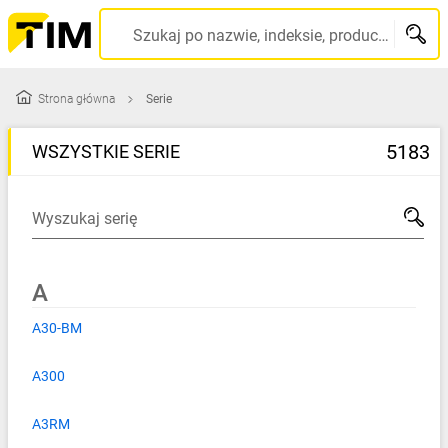
Szukaj po nazwie, indeksie, producencie, kodzie kreskowym...
Strona główna
Serie
5183
WSZYSTKIE SERIE
Wyszukaj serię
A
A30-BM
A300
A3RM