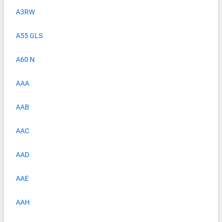
A3RW
A55 GLS
A60 N
AAA
AAB
AAC
AAD
AAE
AAH