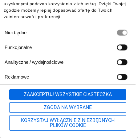
uzyskanymi podczas korzystania z ich usług. Dzięki Twojej
zgodzie możemy lepiej dopasować ofertę do Twoich
BC-U
zainteresowań i preferencji.
BCE
Wybór
Niezbędne
zgody
BCZ
Funkcjonalne
BCZ-A
Analityczne / wydajnościowe
BDCHN
Reklamowe
BDE
Zgłoś
ZAAKCEPTUJ WSZYSTKIE CIASTECZKA
BE1
ZGODA NA WYBRANE
BE2
KORZYSTAJ WYŁĄCZNIE Z NIEZBĘDNYCH
PLIKÓW COOKIE
BE3
Szukaj
Moje konto
Start
Więcej