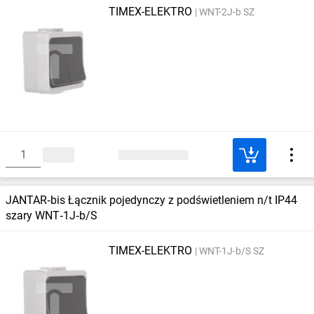
TIMEX-ELEKTRO
WNT-2J-b SZ
JANTAR‑bis Łącznik pojedynczy z podświetleniem n/t IP44
szary WNT‑1J‑b/S
TIMEX-ELEKTRO
WNT-1J-b/S SZ