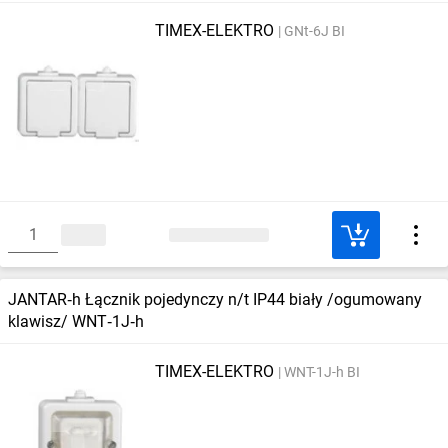
TIMEX-ELEKTRO
GNt-6J BI
JANTAR‑h Łącznik pojedynczy n/t IP44 biały /ogumowany
klawisz/ WNT‑1J‑h
TIMEX-ELEKTRO
WNT-1J-h BI