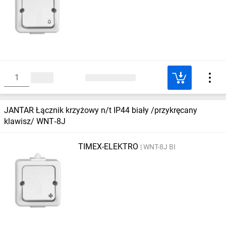
JANTAR Łącznik krzyżowy n/t IP44 biały /przykręcany
klawisz/ WNT‑8J
TIMEX-ELEKTRO
WNT-8J BI