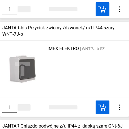
JANTAR‑bis Przycisk zwierny /dzwonek/ n/t IP44 szary
WNT‑7J‑b
TIMEX-ELEKTRO
WNT-7J-b SZ
JANTAR Gniazdo podwójne z/u IP44 z klapką szare GNt‑6J