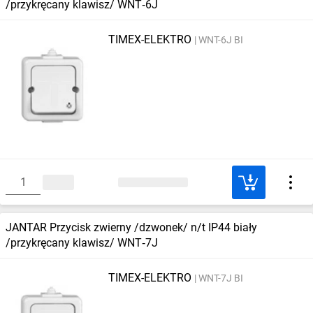
/przykręcany klawisz/ WNT‑6J
TIMEX-ELEKTRO
WNT-6J BI
JANTAR Przycisk zwierny /dzwonek/ n/t IP44 biały
/przykręcany klawisz/ WNT‑7J
TIMEX-ELEKTRO
WNT-7J BI