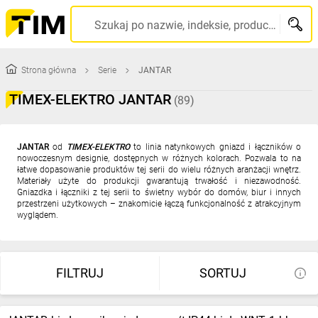
Szukaj po nazwie, indeksie, producencie, kodzie kreskowym...
Strona główna
Serie
JANTAR
TIMEX-ELEKTRO JANTAR
(89)
JANTAR
od
TIMEX-ELEKTRO
to linia natynkowych gniazd i łączników o
nowoczesnym designie, dostępnych w różnych kolorach. Pozwala to na
łatwe dopasowanie produktów tej serii do wielu różnych aranżacji wnętrz.
Materiały użyte do produkcji gwarantują trwałość i niezawodność.
Gniazdka i łączniki z tej serii to świetny wybór do domów, biur i innych
przestrzeni użytkowych – znakomicie łączą funkcjonalność z atrakcyjnym
wyglądem.
FILTRUJ
SORTUJ