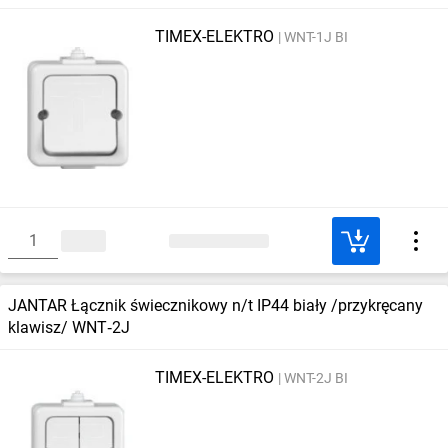
TIMEX-ELEKTRO
WNT-1J BI
JANTAR Łącznik świecznikowy n/t IP44 biały /przykręcany
klawisz/ WNT‑2J
TIMEX-ELEKTRO
WNT-2J BI