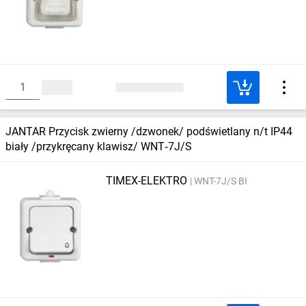
JANTAR Przycisk zwierny /dzwonek/ podświetlany n/t IP44
biały /przykręcany klawisz/ WNT‑7J/S
TIMEX-ELEKTRO
WNT-7J/S BI