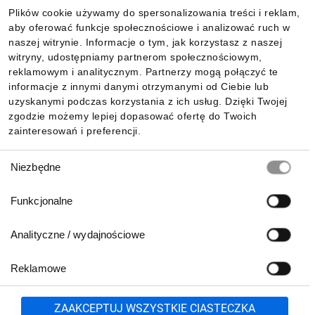
Plików cookie używamy do spersonalizowania treści i reklam,
aby oferować funkcje społecznościowe i analizować ruch w
Dla kupujących
naszej witrynie. Informacje o tym, jak korzystasz z naszej
witryny, udostępniamy partnerom społecznościowym,
reklamowym i analitycznym. Partnerzy mogą połączyć te
Informacje
informacje z innymi danymi otrzymanymi od Ciebie lub
uzyskanymi podczas korzystania z ich usług. Dzięki Twojej
zgodzie możemy lepiej dopasować ofertę do Twoich
zainteresowań i preferencji.
Pobierz naszą aplikację mobilną:
Wybór
Niezbędne
zgody
Funkcjonalne
Analityczne / wydajnościowe
Reklamowe
Zgłoś
ZAAKCEPTUJ WSZYSTKIE CIASTECZKA