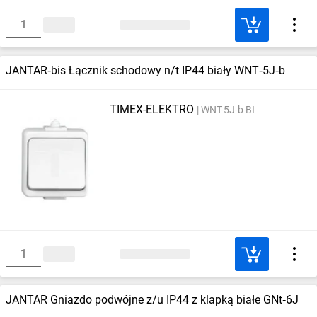
JANTAR‑bis Łącznik schodowy n/t IP44 biały WNT‑5J‑b
TIMEX-ELEKTRO
WNT-5J-b BI
JANTAR Gniazdo podwójne z/u IP44 z klapką białe GNt‑6J