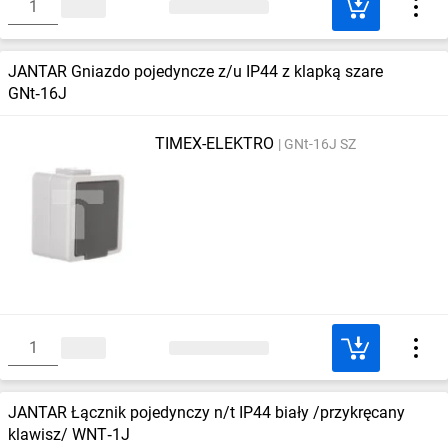
JANTAR Gniazdo pojedyncze z/u IP44 z klapką szare
GNt‑16J
TIMEX-ELEKTRO
GNt-16J SZ
JANTAR Łącznik pojedynczy n/t IP44 biały /przykręcany
klawisz/ WNT‑1J