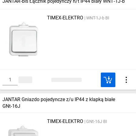
JANTAR‑bis Łącznik pojedynczy n/t IP44 biały WNT‑1J‑b
TIMEX-ELEKTRO
WNT-1J-b BI
JANTAR Gniazdo pojedyncze z/u IP44 z klapką białe
GNt‑16J
TIMEX-ELEKTRO
GNt-16J BI