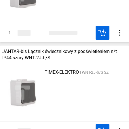
JANTAR‑bis Łącznik świecznikowy z podświetleniem n/t
IP44 szary WNT‑2J‑b/S
TIMEX-ELEKTRO
WNT-2J-b/S SZ