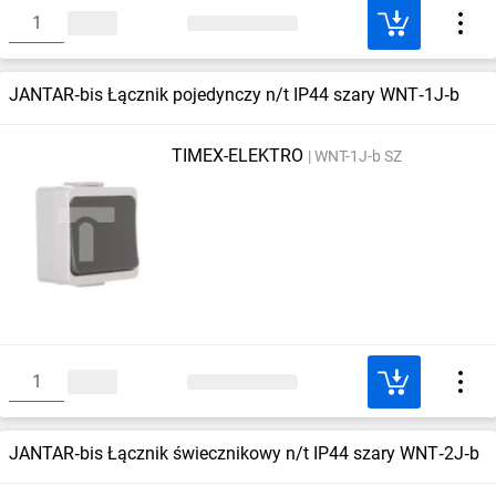
JANTAR‑bis Łącznik pojedynczy n/t IP44 szary WNT‑1J‑b
TIMEX-ELEKTRO
WNT-1J-b SZ
JANTAR‑bis Łącznik świecznikowy n/t IP44 szary WNT‑2J‑b