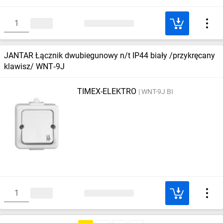
JANTAR Łącznik dwubiegunowy n/t IP44 biały /przykręcany
klawisz/ WNT‑9J
TIMEX-ELEKTRO
WNT-9J BI