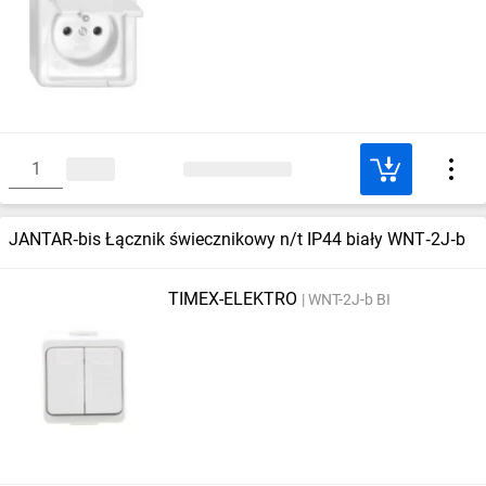
JANTAR‑bis Łącznik świecznikowy n/t IP44 biały WNT‑2J‑b
TIMEX-ELEKTRO
WNT-2J-b BI