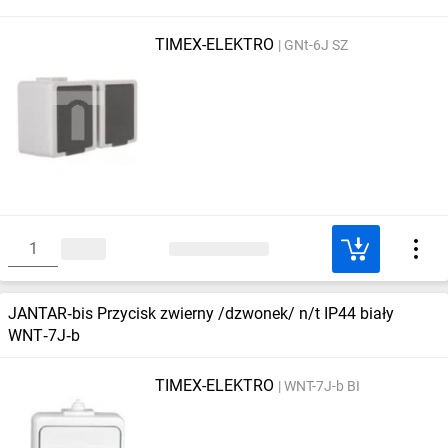
TIMEX-ELEKTRO
GNt-6J SZ
JANTAR‑bis Przycisk zwierny /dzwonek/ n/t IP44 biały
WNT‑7J‑b
TIMEX-ELEKTRO
WNT-7J-b BI