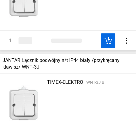
JANTAR Łącznik podwójny n/t IP44 biały /przykręcany
klawisz/ WNT‑3J
TIMEX-ELEKTRO
WNT-3J BI