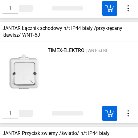
JANTAR Łącznik schodowy n/t IP44 biały /przykręcany
klawisz/ WNT‑5J
TIMEX-ELEKTRO
WNT-5J BI
JANTAR Przycisk zwierny /światło/ n/t IP44 biały