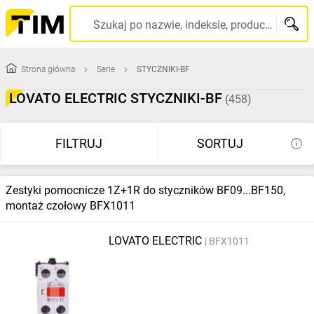
Szukaj po nazwie, indeksie, producencie, kodzie kreskowym...
Strona główna
Serie
STYCZNIKI-BF
LOVATO ELECTRIC STYCZNIKI-BF
(458)
FILTRUJ
SORTUJ
Zestyki pomocnicze 1Z+1R do styczników BF09...BF150,
montaż czołowy BFX1011
LOVATO ELECTRIC
BFX1011