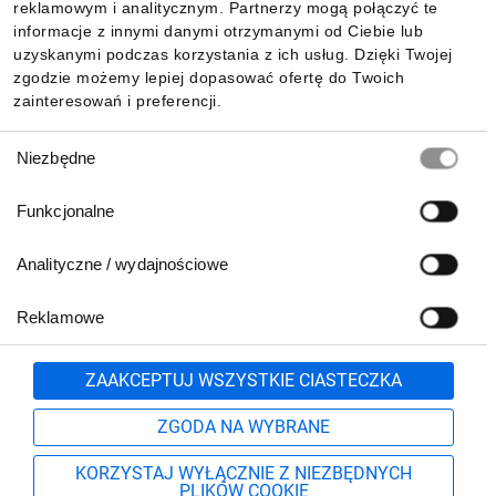
reklamowym i analitycznym. Partnerzy mogą połączyć te
Informacje
informacje z innymi danymi otrzymanymi od Ciebie lub
uzyskanymi podczas korzystania z ich usług. Dzięki Twojej
zgodzie możemy lepiej dopasować ofertę do Twoich
zainteresowań i preferencji.
Pobierz naszą aplikację mobilną:
Wybór
Niezbędne
zgody
Funkcjonalne
Analityczne / wydajnościowe
Reklamowe
Zgłoś
ZAAKCEPTUJ WSZYSTKIE CIASTECZKA
Biuro Obsługi Klienta:
ZGODA NA WYBRANE
lub
801 500 700
71 37 61 600
KORZYSTAJ WYŁĄCZNIE Z NIEZBĘDNYCH
pn.-pt. 8:00-16:00
PLIKÓW COOKIE