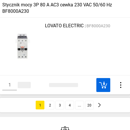
Stycznik mocy 3P 80 A AC3 cewka 230 VAC 50/60 Hz
BF8000A230
LOVATO ELECTRIC
BF8000A230
1
2
3
4
20