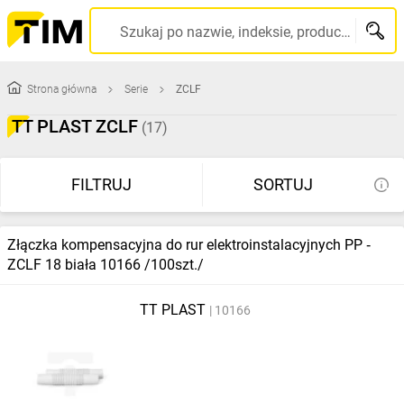
Szukaj po nazwie, indeksie, producencie, kodzie kreskowym...
Strona główna
Serie
ZCLF
TT PLAST ZCLF
(17)
FILTRUJ
SORTUJ
Złączka kompensacyjna do rur elektroinstalacyjnych PP ‑
ZCLF 18 biała 10166 /100szt./
TT PLAST
10166