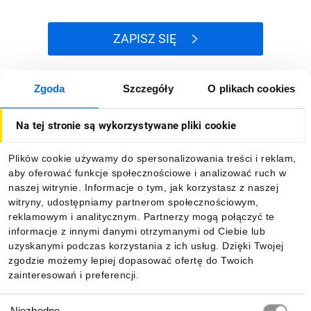
ZAPISZ SIĘ
Zgoda
Szczegóły
O plikach cookies
Jak kupować
Na tej stronie są wykorzystywane pliki cookie
O firmie
Plików cookie używamy do spersonalizowania treści i reklam,
aby oferować funkcje społecznościowe i analizować ruch w
Dla kupujących
naszej witrynie. Informacje o tym, jak korzystasz z naszej
witryny, udostępniamy partnerom społecznościowym,
reklamowym i analitycznym. Partnerzy mogą połączyć te
Informacje
informacje z innymi danymi otrzymanymi od Ciebie lub
uzyskanymi podczas korzystania z ich usług. Dzięki Twojej
zgodzie możemy lepiej dopasować ofertę do Twoich
zainteresowań i preferencji.
Pobierz naszą aplikację mobilną:
Wybór
Niezbędne