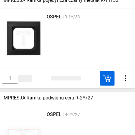
IMPRESJA Ramka pojedyncza czarny metalik R‑1Y/33
OSPEL
R-1Y/33
IMPRESJA Ramka podwójna ecru R‑2Y/27
OSPEL
R-2Y/27