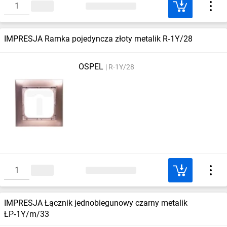
IMPRESJA Ramka pojedyncza złoty metalik R‑1Y/28
OSPEL
R-1Y/28
IMPRESJA Łącznik jednobiegunowy czarny metalik
ŁP‑1Y/m/33