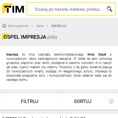
Szukaj po nazwie, indeksie, producencie, kodzie kreskowym...
Strona główna
Serie
IMPRESJA
OSPEL IMPRESJA
(656)
Impresja
to linia osprzętu elektroinstalacyjnego
firmy Ospel
o
nowoczesnym, lekko zaokrąglonym designie. W skład tej serii wchodzą
gniazdka, włączniki oraz ramki, dostępne w siedmiu kolorach, m.in, takich
jak biały, czarny metalik czy srebrny. Produkty z tej gamy świetnie pasują
do nowoczesnych wnętrz, dodając im eleganckiego sznytu. Impresja to
doskonałe połączenie stylu i funkcjonalności, które idealnie nada się do
każdego domu
FILTRUJ
SORTUJ