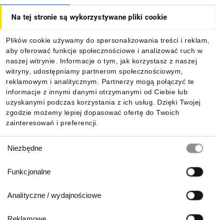
Jak kupować
Na tej stronie są wykorzystywane pliki cookie
O firmie
Plików cookie używamy do spersonalizowania treści i reklam,
aby oferować funkcje społecznościowe i analizować ruch w
Dla kupujących
naszej witrynie. Informacje o tym, jak korzystasz z naszej
witryny, udostępniamy partnerom społecznościowym,
reklamowym i analitycznym. Partnerzy mogą połączyć te
Informacje
informacje z innymi danymi otrzymanymi od Ciebie lub
uzyskanymi podczas korzystania z ich usług. Dzięki Twojej
zgodzie możemy lepiej dopasować ofertę do Twoich
zainteresowań i preferencji.
Pobierz naszą aplikację mobilną:
Wybór
Niezbędne
zgody
Funkcjonalne
Analityczne / wydajnościowe
Reklamowe