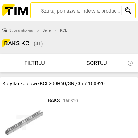
Szukaj po nazwie, indeksie, producencie, kodzie kreskowym...
Strona główna
Serie
KCL
BAKS KCL
(41)
FILTRUJ
SORTUJ
Korytko kablowe KCL200H60/3N /3m/ 160820
BAKS
160820