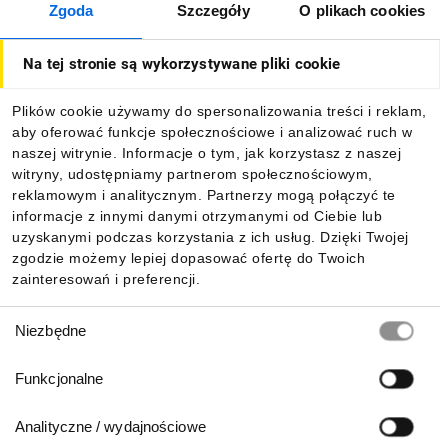
Zgoda
Szczegóły
O plikach cookies
Jak kupować
Na tej stronie są wykorzystywane pliki cookie
O firmie
Plików cookie używamy do spersonalizowania treści i reklam,
aby oferować funkcje społecznościowe i analizować ruch w
Dla kupujących
naszej witrynie. Informacje o tym, jak korzystasz z naszej
witryny, udostępniamy partnerom społecznościowym,
reklamowym i analitycznym. Partnerzy mogą połączyć te
Informacje
informacje z innymi danymi otrzymanymi od Ciebie lub
uzyskanymi podczas korzystania z ich usług. Dzięki Twojej
zgodzie możemy lepiej dopasować ofertę do Twoich
zainteresowań i preferencji.
Pobierz naszą aplikację mobilną:
Wybór
Niezbędne
zgody
Funkcjonalne
Analityczne / wydajnościowe