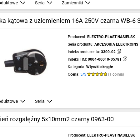
oduktowe
Seria
Zamienniki
ka kątowa z uziemieniem 16A 250V czarna WB‑6 
Producent:
ELEKTRO-PLAST NASIELSK
Seria produktu:
AKCESORIA ELEKTROINS
Indeks producenta:
3300-02
Indeks TIM:
0004-00010-05781
Kategoria:
Wtyczki okrągłe
Ocena:
5/5
(1 opinia)
oduktowe
Seria
cień rozgałęźny 5x10mm2 czarny 0963‑00
Producent:
ELEKTRO-PLAST NASIELSK