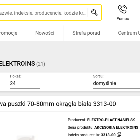
Szukaj po nazwie, indeksie, producencie, kodzie kreskowym...
Pomoc
romocje
Nowości
Strefa porad
Centrum 
ELEKTROINS
(21)
Pokaż:
Sortuj:
wa puszki 70‑80mm okrągła biała 3313‑00
Producent:
ELEKTRO-PLAST NASIELSK
Seria produktu:
AKCESORIA ELEKTROINS
Indeks producenta:
3313-00