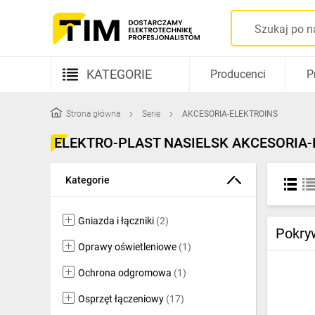
KATEGORIE
Producenci
P
Aparatura elektryczna
Strona główna
Serie
AKCESORIA-ELEKTROINS
Kable i przewody
ELEKTRO-PLAST NASIELSK AKCESORIA-
Rozdzielnice i obudowy
Kategorie
Elementy prowadzenia kabli
Fotowoltaika
Gniazda i łączniki
(2)
Pokry
Gniazda i łączniki
Oprawy oświetleniowe
(1)
Ochrona odgromowa
(1)
Źródła światła
Osprzęt łączeniowy
(17)
Oprawy oświetleniowe