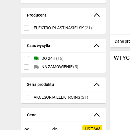
Ochrona odgromowa
Producent
Pompy ciepła
ELEKTRO-PLAST NASIELSK
(21)
Osprzęt łączeniowy
Dane pr
Ogrzewanie
Czas wysyłki
Elektronarzędzia i mierniki
WTYCZ
DO 24H
(16)
Domofony i dzwonki
NA ZAMÓWIENIE
(5)
Alarmy, monitoring, komunikacja
Seria produktu
Napędy elektryczne
AKCESORIA ELEKTROINS
(21)
Pneumatyka
Dom i ogród
Cena
Klimatyzacja
od
do
USTAW