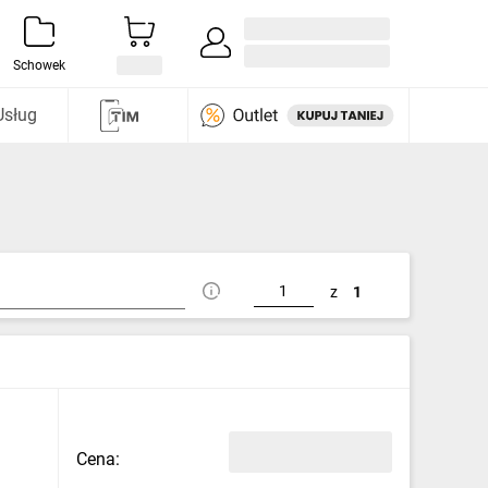
Zaloguj się / Załóż konto
i odkryj
Schowek
Usług
z
1
Cena: