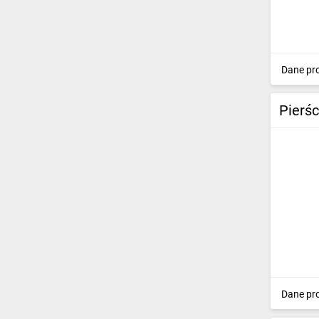
Dane pr
Pierś
Dane pr