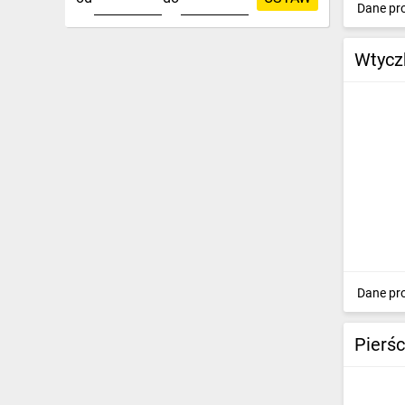
Dane pr
IT, GSM
Odzież ochronna i BHP
Wtycz
Inne
Budowa i Remont
Elektronika
Smart home
Elektromobilność
Energetyka wiatrowa
Dane pr
Telewizja naziemna i satelitarna
Wentylacja i rekuperacja
Pierś