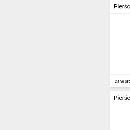
Pierś
Dane pr
Pierś