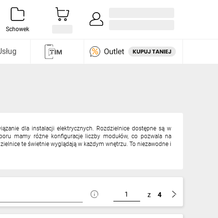
Zaloguj się / Załóż konto
i odkryj
Schowek
Usług
iązanie dla instalacji elektrycznych. Rozdzielnice dostępne są w
boru mamy różne konfiguracje liczby modułów, co pozwala na
ielnice te świetnie wyglądają w każdym wnętrzu. To niezawodne i
z
4