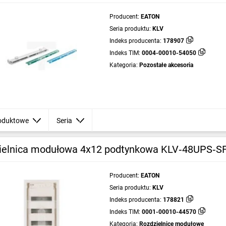
Producent:
EATON
Seria produktu:
KLV
Indeks producenta:
178907
Indeks TIM:
0004-00010-54050
Kategoria:
Pozostałe akcesoria
oduktowe
Seria
ielnica modułowa 4x12 podtynkowa KLV‑48UPS‑S
Producent:
EATON
Seria produktu:
KLV
Indeks producenta:
178821
Indeks TIM:
0001-00010-44570
Kategoria:
Rozdzielnice modułowe