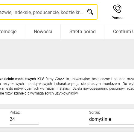
Szukaj po nazwie, indeksie, producencie, kodzie kreskowym...
Pomoc
romocje
Nowości
Strefa porad
Centrum 
ozdzielnic modułowych KLV
firmy
Eaton
to uniwersalne, bezpieczne i solidne rozw
h natynkowych i podtynkowych i charakteryzują się prostym montażem. Do wy
anie do indywidualnych wymagań instalacji. Dzięki nowoczesnemu designowi, rozdz
zne rozwiązanie dla wymagających użytkowników.
Pokaż:
Sortuj: