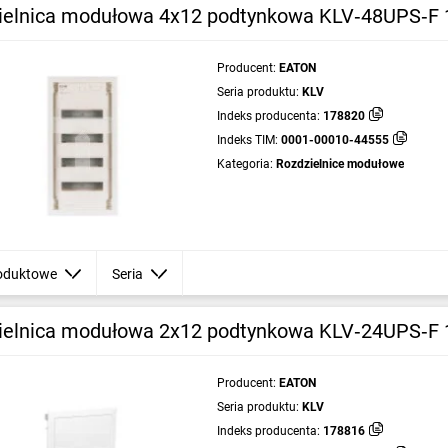
ielnica modułowa 4x12 podtynkowa KLV‑48UPS‑F
Producent:
EATON
Seria produktu:
KLV
Indeks producenta:
178820
Indeks TIM:
0001-00010-44555
Kategoria:
Rozdzielnice modułowe
oduktowe
Seria
ielnica modułowa 2x12 podtynkowa KLV‑24UPS‑F
Producent:
EATON
Seria produktu:
KLV
Indeks producenta:
178816