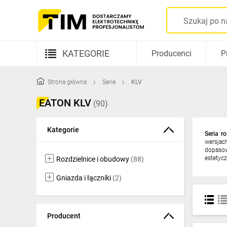
KATEGORIE
Producenci
P
Aparatura elektryczna
Strona główna
Serie
KLV
Kable i przewody
EATON KLV
(90)
Rozdzielnice i obudowy
Kategorie
Seria r
Elementy prowadzenia kabli
wersjac
dopasow
Fotowoltaika
estetyc
Rozdzielnice i obudowy
(88)
Gniazda i łączniki
Gniazda i łączniki
(2)
Źródła światła
Producent
Oprawy oświetleniowe