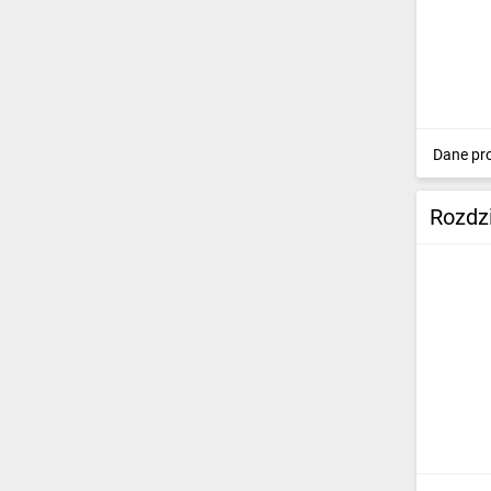
IT, GSM
Odzież ochronna i BHP
Inne
Budowa i Remont
Dane pr
Elektronika
Rozdz
Smart home
Elektromobilność
Telewizja naziemna i satelitarna
Wentylacja i rekuperacja