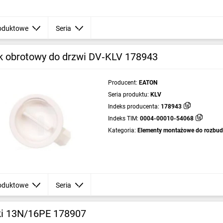
oduktowe
Seria
 obrotowy do drzwi DV‑KLV 178943
Producent:
EATON
Seria produktu:
KLV
Indeks producenta:
178943
Indeks TIM:
0004-00010-54068
Kategoria:
Elementy montażowe do rozbu
oduktowe
Seria
ki 13N/16PE 178907