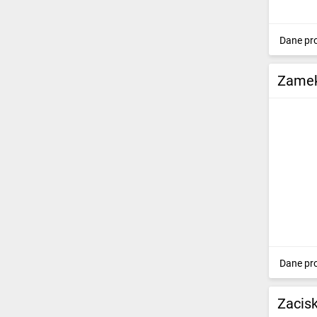
Dane pr
Zamek
Dane pr
Zacis