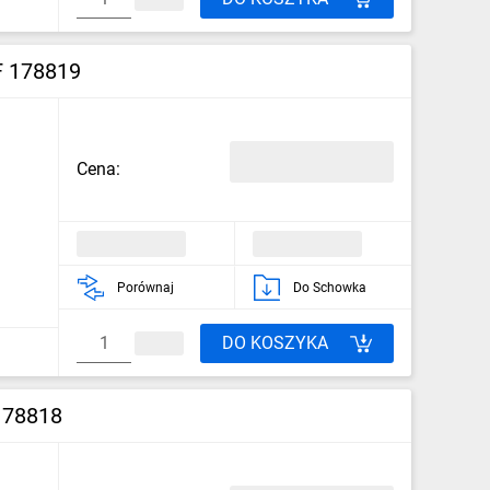
F 178819
Cena:
Porównaj
Do Schowka
DO KOSZYKA
178818