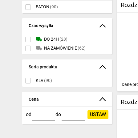
Rozdz
Ochrona odgromowa
EATON
(90)
Pompy ciepła
Czas wysyłki
Osprzęt łączeniowy
DO 24H
(28)
Ogrzewanie
NA ZAMÓWIENIE
(62)
Elektronarzędzia i mierniki
Seria produktu
Domofony i dzwonki
KLV
(90)
Alarmy, monitoring, komunikacja
Dane pr
Napędy elektryczne
Cena
Rozdz
Pneumatyka
od
do
USTAW
Dom i ogród
Klimatyzacja