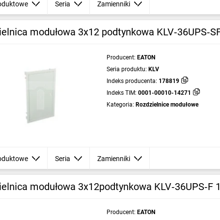
oduktowe
Seria
Zamienniki
ielnica modułowa 3x12 podtynkowa KLV‑36UPS‑S
Producent:
EATON
Seria produktu:
KLV
Indeks producenta:
178819
Indeks TIM:
0001-00010-14271
Kategoria:
Rozdzielnice modułowe
oduktowe
Seria
Zamienniki
ielnica modułowa 3x12podtynkowa KLV‑36UPS‑F 
Producent:
EATON