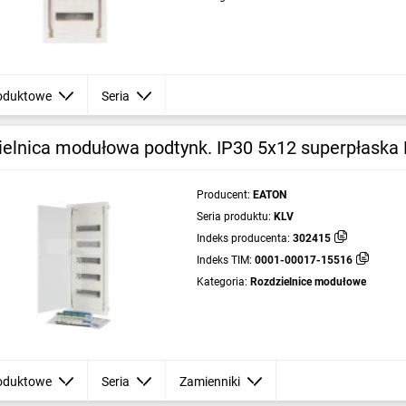
oduktowe
Seria
ielnica modułowa podtynk. IP30 5x12 superpłask
Producent:
EATON
Seria produktu:
KLV
Indeks producenta:
302415
Indeks TIM:
0001-00017-15516
Kategoria:
Rozdzielnice modułowe
oduktowe
Seria
Zamienniki