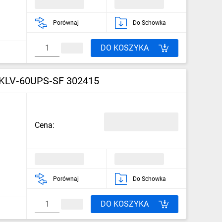
Porównaj
Do Schowka
DO KOSZYKA
a KLV‑60UPS‑SF 302415
Cena:
Porównaj
Do Schowka
DO KOSZYKA