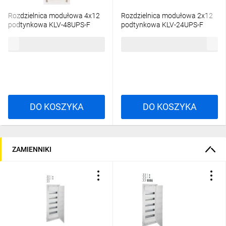
w użyciu
Rozdzielnica modułowa 4x12
Rozdzielnica modułowa 2x12
podtynkowa KLV-48UPS-F
podtynkowa KLV-24UPS-F
178820
178816
Listwy zaciskowe
421,31 zł
brutto
220,32 zł
brutto
Drzwi i rama
z blachy stalowej
Kaseta
podtynkowa ze
DO KOSZYKA
DO KOSZYKA
zintegrowaną
poziomicą
Płaski obrotowy
ZAMIENNIKI
zamek drzwi
Otwory
do szybkiego
mocowania na
ścianie