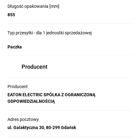
Długość opakowania [mm]
855
Możliwość
instalacji
Typ przesyłki - dla 1 jednostki sprzedażowej
natynkowej
Paczka
za pomocą
ramy
Producent
akcesoryjnej
Rozdzielnice
Producent
mieszkaniowe
EATON ELECTRIC SPÓŁKA Z OGRANICZONĄ
KLV
ODPOWIEDZIALNOŚCIĄ
standardowo
instaluje
się
Adres pocztowy
podynkowo,
ul. Galaktyczna 30, 80-299 Gdańsk
natomiast