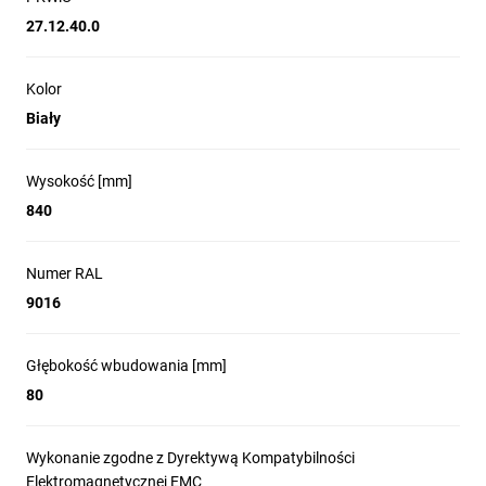
27.12.40.0
Konfigurator online
Kolor
Biały
xWired
Wysokość [mm]
840
Numer RAL
9016
Głębokość wbudowania [mm]
80
Wykonanie zgodne z Dyrektywą Kompatybilności
Elektromagnetycznej EMC