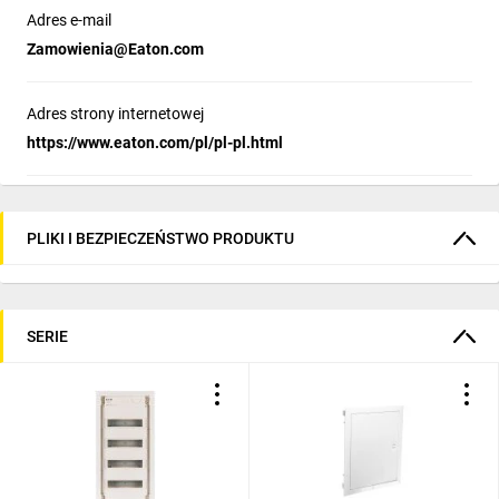
przy użyciu
Adres e-mail
akcesoryjnej
ramy
Zamowienia@Eaton.com
APW...-KLV
możemy
Adres strony internetowej
obudowę
https://www.eaton.com/pl/pl-pl.html
zamontować
natynkowo.
PLIKI I BEZPIECZEŃSTWO PRODUKTU
Łatwa
SERIE
w montażu
i wygodna