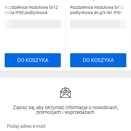
Rozdzielnica modułowa 5x12
Rozdzielnica modułowa 5x12
Volta IP30 podtynkowa
podtynkowa do g/k IIkl. IP30
VU60NC
VH60NC
559,26 zł
brutto
631,65 zł
brutto
Specyfikacj
techniczna:
DO KOSZYKA
DO KOSZYKA
Stopień ochrony
(IP): IP30
Możliwość
rozbudowy: TAK
Szyna DIN: TAK
Zapisz się, aby otrzymać informacje o nowościach,
promocjach i wyprzedażach
Rodzaj
drzwi: Nieprzezroczyste
Podaj adres e-mail