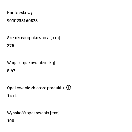
oraz wizualizację gotowej
Kod kreskowy
rozdzielnicy.
9010238160828
Szerokość opakowania [mm]
375
Waga z opakowaniem [kg]
Co wyróżnia
5.67
rozdzielnice
Opakowanie zbiorcze produktu
1 szt.
mieszkaniowe KLV
marki Eaton?
Wysokość opakowania [mm]
100