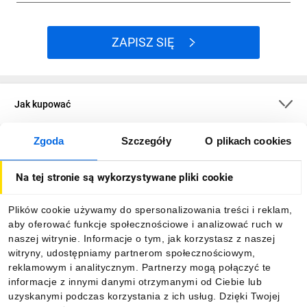
Głębokość: 100 mm
Głębokość
ZAPISZ SIĘ
wbudowania: 88 mm
Szerokość
wyrażona liczbą
Jak kupować
modułów: 12
Sposób montażu:
Zgoda
Szczegóły
O plikach cookies
O firmie
Podtynkowy
Na tej stronie są wykorzystywane pliki cookie
Wysokość: 840 mm
Dla kupujących
Plików cookie używamy do spersonalizowania treści i reklam,
Szerokość: 360 mm
aby oferować funkcje społecznościowe i analizować ruch w
Informacje
naszej witrynie. Informacje o tym, jak korzystasz z naszej
Liczba rzędów: 5
witryny, udostępniamy partnerom społecznościowym,
reklamowym i analitycznym. Partnerzy mogą połączyć te
Pobierz naszą aplikację mobilną:
informacje z innymi danymi otrzymanymi od Ciebie lub
uzyskanymi podczas korzystania z ich usług. Dzięki Twojej