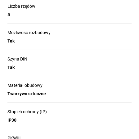
Liczba rzędów
5
Każda obudowa KLV
Możliwość rozbudowy
Tak
występuję w
trzech
wariantach
Szyna DIN
Tak
Materiał obudowy
Tworzywo sztuczne
Obudowa
Obudowa
Obudowa
Stopień ochrony (IP)
IP30
modułowa
multimedialna
hybrydowa
PKWiU