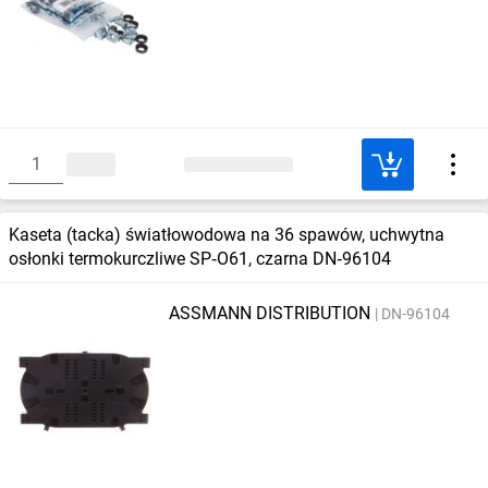
Kaseta (tacka) światłowodowa na 36 spawów, uchwytna
osłonki termokurczliwe SP‑O61, czarna DN‑96104
ASSMANN DISTRIBUTION
DN-96104