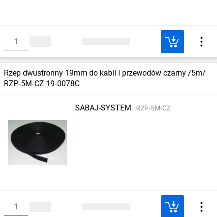
Rzep dwustronny 19mm do kabli i przewodów czarny /5m/
RZP‑5M‑CZ 19‑0078C
SABAJ-SYSTEM
RZP-5M-CZ