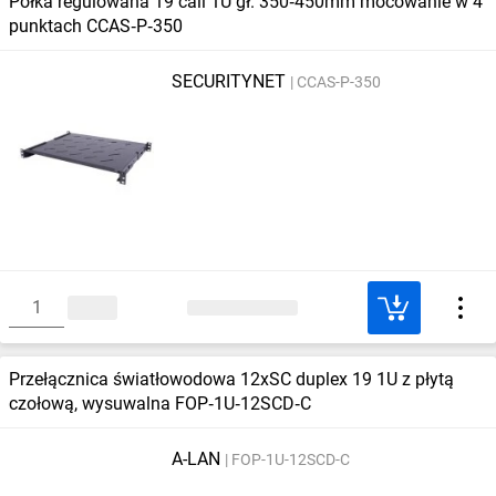
Półka regulowana 19 cali 1U gł. 350‑450mm mocowanie w 4
punktach CCAS‑P‑350
SECURITYNET
CCAS-P-350
Przełącznica światłowodowa 12xSC duplex 19 1U z płytą
czołową, wysuwalna FOP‑1U‑12SCD‑C
A-LAN
FOP-1U-12SCD-C