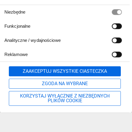
Wybór
Niezbędne
zgody
Funkcjonalne
Analityczne / wydajnościowe
Reklamowe
Zgłoś
ZAAKCEPTUJ WSZYSTKIE CIASTECZKA
ZGODA NA WYBRANE
KORZYSTAJ WYŁĄCZNIE Z NIEZBĘDNYCH
PLIKÓW COOKIE
Szukaj
Moje konto
Start
Więcej