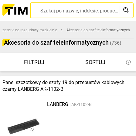
Szukaj po nazwie, indeksie, producencie, kodzie kreskowym...
Akcesoria do rozbudowy rozdzielnic
Akcesoria do szaf teleinformatycznych
Akcesoria do szaf teleinformatycznych
(736)
FILTRUJ
SORTUJ
Panel szczotkowy do szafy 19 do przepustów kablowych
czarny LANBERG AK‑1102‑B
LANBERG
AK-1102-B