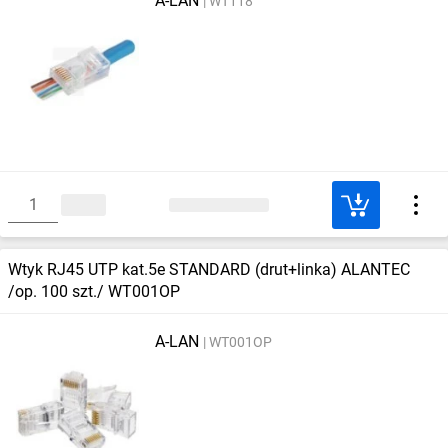
A-LAN
WT118
Wtyk RJ45 UTP kat.5e STANDARD (drut+linka) ALANTEC
/op. 100 szt./ WT001OP
A-LAN
WT001OP