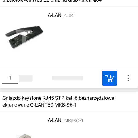
A-LAN
NI041
Gniazdo keystone RJ45 STP kat. 6 beznarzędziowe
ekranowane Q‑LANTEC MKB‑S6‑1
A-LAN
MKB-S6-1