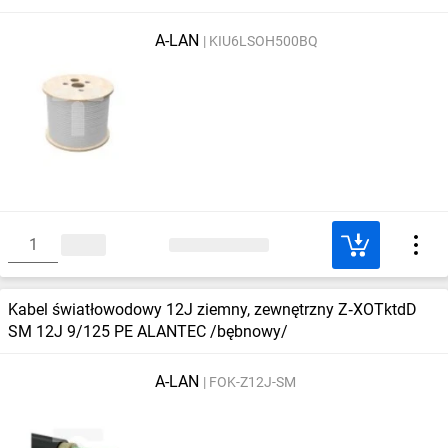
A-LAN
KIU6LSOH500BQ
Kabel światłowodowy 12J ziemny, zewnętrzny Z‑XOTktdD
SM 12J 9/125 PE ALANTEC /bębnowy/
A-LAN
FOK-Z12J-SM