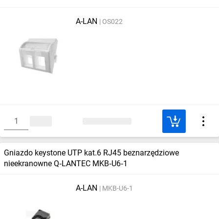
A-LAN
OS022
Gniazdo keystone UTP kat.6 RJ45 beznarzędziowe
nieekranowne Q‑LANTEC MKB‑U6‑1
A-LAN
MKB-U6-1