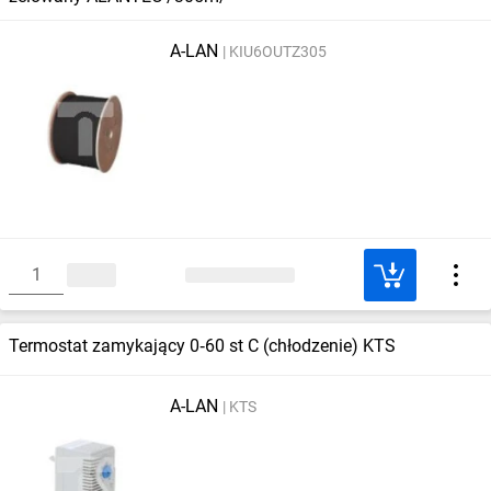
A-LAN
KIU6OUTZ305
Termostat zamykający 0‑60 st C (chłodzenie) KTS
A-LAN
KTS