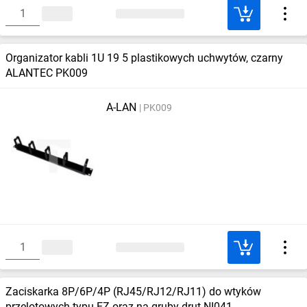
Organizator kabli 1U 19 5 plastikowych uchwytów, czarny
ALANTEC PK009
A-LAN
PK009
Zaciskarka 8P/6P/4P (RJ45/RJ12/RJ11) do wtyków
przelotowych typu EZ oraz na gruby drut NI041