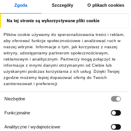
Zgoda
Szczegóły
O plikach cookies
Jak kupować
Na tej stronie są wykorzystywane pliki cookie
O firmie
Plików cookie używamy do spersonalizowania treści i reklam,
aby oferować funkcje społecznościowe i analizować ruch w
Dla kupujących
naszej witrynie. Informacje o tym, jak korzystasz z naszej
witryny, udostępniamy partnerom społecznościowym,
reklamowym i analitycznym. Partnerzy mogą połączyć te
Informacje
informacje z innymi danymi otrzymanymi od Ciebie lub
uzyskanymi podczas korzystania z ich usług. Dzięki Twojej
zgodzie możemy lepiej dopasować ofertę do Twoich
zainteresowań i preferencji.
Pobierz naszą aplikację mobilną:
Wybór
Niezbędne
zgody
Funkcjonalne
Analityczne / wydajnościowe