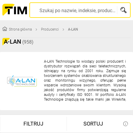
TIM
Szukaj po nazwie, indeksie, producencie, kodzie kreskowym...
SA
Strona główna
Producenci
A-LAN
-
A-LAN
(958)
wysyłamy
produkty
A-LAN Technologie to wiodący polski producent i
dystrybutor rozwiązań dla sieci teletechnicznych,
istniejący na rynku od 2001 roku. Zajmuje się
w
tworzeniem systemów okablowania strukturalnego
oraz monitoringu wizyjnego, oferując pełne
wsparcie wdrożeniowe swoim klientom. Wysoką
24h
jakość produktów firmy potwierdzają regularne
audyty i certyfikaty ISO 9001. W portfolio A-LAN
Technologie znajdują się takie marki jak WireArte,
ALANTEC i Q-LANTEC, charakteryzujące się
innowacyjnymi rozwiązaniami dla najbardziej
wymagających sektorów gospodarki.
FILTRUJ
SORTUJ