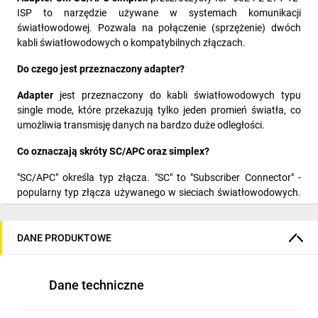
ISP to narzędzie używane w systemach komunikacji
światłowodowej. Pozwala na połączenie (sprzężenie) dwóch
kabli światłowodowych o kompatybilnych złączach.
Do czego jest przeznaczony adapter?
Adapter
jest przeznaczony do kabli światłowodowych typu
single mode, które przekazują tylko jeden promień światła, co
umożliwia transmisję danych na bardzo duże odległości.
Co oznaczają skróty SC/APC oraz simplex?
"SC/APC" określa typ złącza. "SC" to "Subscriber Connector" -
popularny typ złącza używanego w sieciach światłowodowych.
"APC" to "Angled Physical Contact", końcówka złącza jest
ukośnie przycięta, co zwykle daje lepszą jakość połączenia i
mniejsze straty sygnału w porównaniu do standardowych złącz.
DANE PRODUKTOWE
"Simplex" oznacza, że adapter obsługuje jedno włókno
światłowodowe, co pozwala na jednokierunkową transmisję
Dane techniczne
danych.