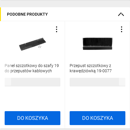
PODOBNE PRODUKTY
Panel szczotkowy do szafy 19
Przepust szczotkowy z
do przepustów kablowych
krawędziówką 19-0077
czarny LANBERG AK-1102-B
22,83 zł
brutto
74,78 zł
brutto
DO KOSZYKA
DO KOSZYKA