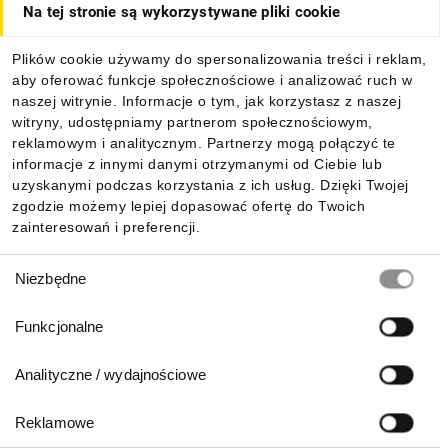
Na tej stronie są wykorzystywane pliki cookie
Dla kupujących
Plików cookie używamy do spersonalizowania treści i reklam,
aby oferować funkcje społecznościowe i analizować ruch w
Informacje
naszej witrynie. Informacje o tym, jak korzystasz z naszej
witryny, udostępniamy partnerom społecznościowym,
reklamowym i analitycznym. Partnerzy mogą połączyć te
Pobierz naszą aplikację mobilną:
informacje z innymi danymi otrzymanymi od Ciebie lub
uzyskanymi podczas korzystania z ich usług. Dzięki Twojej
zgodzie możemy lepiej dopasować ofertę do Twoich
zainteresowań i preferencji.
Wybór
Niezbędne
zgody
Funkcjonalne
Analityczne / wydajnościowe
Reklamowe
Biuro Obsługi Klienta: