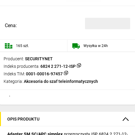
Cena:
165 szt.
Wysyłka w 24h
Producent:
SECURITYNET
Indeks producenta:
6824 2 271-12-ISP
Indeks TIM:
0001-00016-97457
Kategoria:
Akcesoria do szaf teleinformatycznych
OPIS PRODUKTU
Adapter SM SC/APC simplex
przezroczysty ISP 6824 2 271-12-