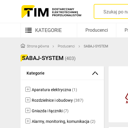
TIM
SA
KATEGORIE
Producenci
P
-
Aparatura elektryczna
wysyłamy
Strona główna
Producenci
SABAJ-SYSTEM
Kable i przewody
SABAJ-SYSTEM
(403)
produkty
Rozdzielnice i obudowy
Kategorie
w
Elementy prowadzenia kabli
24h
Fotowoltaika
Aparatura elektryczna
(1)
Gniazda i łączniki
Rozdzielnice i obudowy
(387)
Gniazda i łączniki
(7)
Źródła światła
Alarmy, monitoring, komunikacja
(2)
Oprawy oświetleniowe