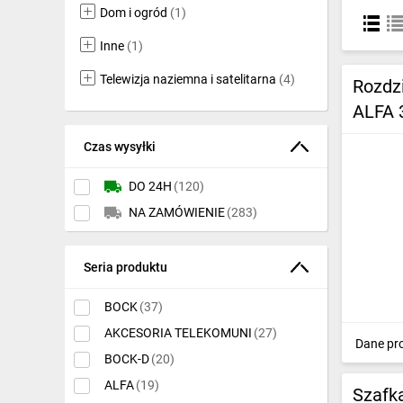
Dom i ogród
(1)
Ochrona odgromowa
Inne
(1)
Pompy ciepła
Telewizja naziemna i satelitarna
(4)
Rozdz
Osprzęt łączeniowy
ALFA 
Ogrzewanie
Czas wysyłki
Elektronarzędzia i mierniki
DO 24H
(120)
Domofony i dzwonki
NA ZAMÓWIENIE
(283)
Alarmy, monitoring, komunikacja
Seria produktu
Napędy elektryczne
BOCK
(37)
Pneumatyka
AKCESORIA TELEKOMUNI
(27)
Dane pr
Dom i ogród
BOCK-D
(20)
Klimatyzacja
ALFA
(19)
Szafk