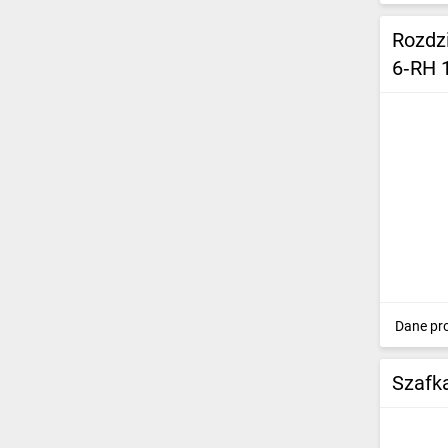
Rozdz
6‑RH 
Dane pr
Szafk