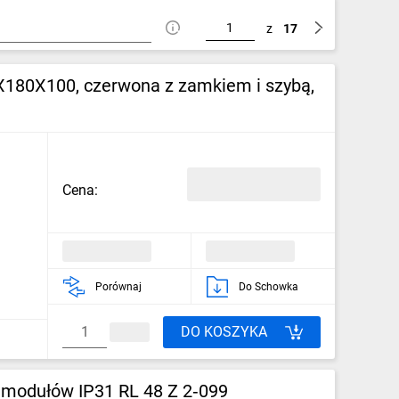
z
17
180X100, czerwona z zamkiem i szybą,
Cena:
Porównaj
Do Schowka
DO KOSZYKA
 modułów IP31 RL 48 Z 2‑099