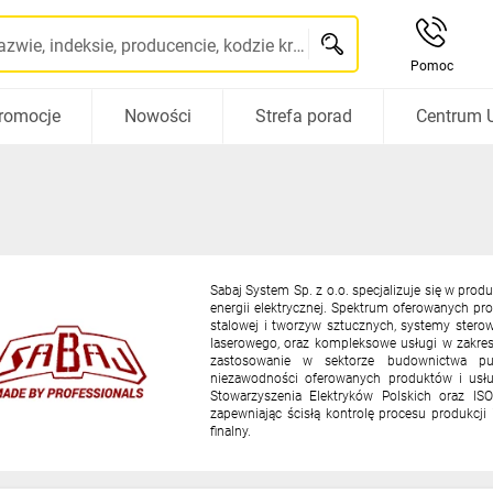
Szukaj po nazwie, indeksie, producencie, kodzie kreskowym...
Pomoc
romocje
Nowości
Strefa porad
Centrum 
Sabaj System Sp. z o.o. specjalizuje się w pro
energii elektrycznej. Spektrum oferowanych pro
stalowej i tworzyw sztucznych, systemy stero
laserowego, oraz kompleksowe usługi w zakresi
zastosowanie w sektorze budownictwa pub
niezawodności oferowanych produktów i usług
Stowarzyszenia Elektryków Polskich oraz IS
zapewniając ścisłą kontrolę procesu produkc
finalny.