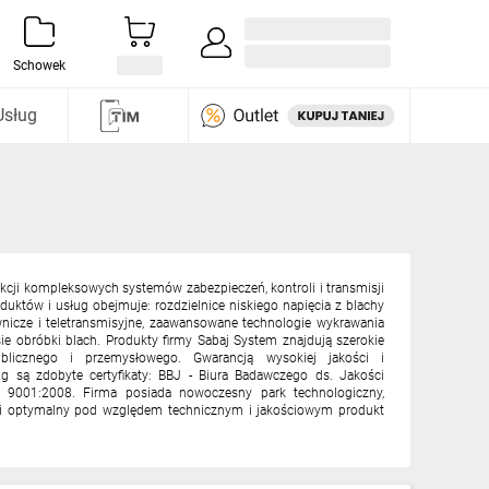
Zaloguj się / Załóż konto
i odkryj
Schowek
Usług
dukcji kompleksowych systemów zabezpieczeń, kontroli i transmisji
duktów i usług obejmuje: rozdzielnice niskiego napięcia z blachy
wnicze i teletransmisyjne, zaawansowane technologie wykrawania
e obróbki blach. Produkty firmy Sabaj System znajdują szerokie
licznego i przemysłowego. Gwarancją wysokiej jakości i
 są zdobyte certyfikaty: BBJ - Biura Badawczego ds. Jakości
O 9001:2008. Firma posiada nowoczesny park technologiczny,
ji i optymalny pod względem technicznym i jakościowym produkt