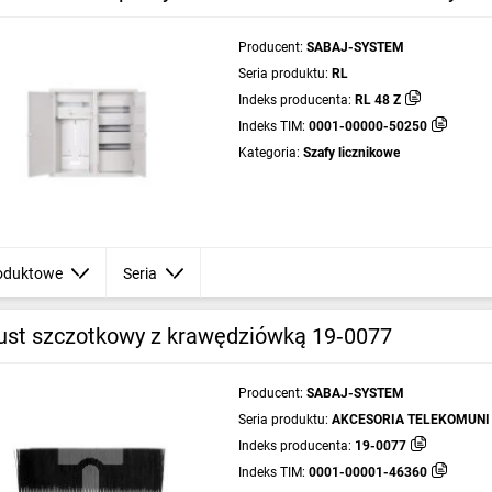
Producent:
SABAJ-SYSTEM
Seria produktu:
RL
Indeks producenta:
RL 48 Z
Indeks TIM:
0001-00000-50250
Kategoria:
Szafy licznikowe
oduktowe
Seria
ust szczotkowy z krawędziówką 19‑0077
Producent:
SABAJ-SYSTEM
Seria produktu:
AKCESORIA TELEKOMUNI
Indeks producenta:
19-0077
Indeks TIM:
0001-00001-46360