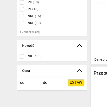
RH
(18)
IT, GSM
RL
(16)
Odzież ochronna i BHP
NRP
(15)
Inne
NRL
(13)
Budowa i Remont
+ Zobacz więcej
Elektronika
Nowość
Smart home
NIE
(403)
Dane pr
Elektromobilność
Energetyka wiatrowa
Cena
Przep
Telewizja naziemna i satelitarna
od
do
USTAW
Wentylacja i rekuperacja