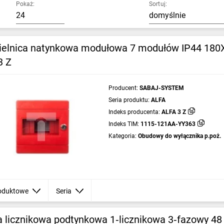
Pokaż:
Sortuj:
ielnica natynkowa modułowa 7 modułów IP44 180X
3 Z
Producent:
SABAJ-SYSTEM
Seria produktu:
ALFA
Indeks producenta:
ALFA 3 Z
Indeks TIM:
1115-121AA-YY363
Kategoria:
Obudowy do wyłącznika p.poż.
oduktowe
Seria
a licznikowa podtynkowa 1‑licznikowa 3‑fazowy 48