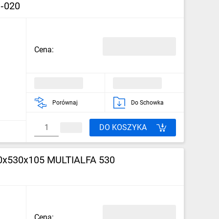
1‑020
Cena:
Porównaj
Do Schowka
DO KOSZYKA
310x530x105 MULTIALFA 530
Cena: