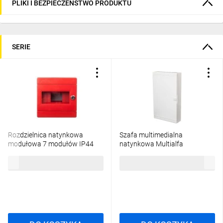
PLIKI I BEZPIECZEŃSTWO PRODUKTU
SERIE
Rozdzielnica natynkowa
Szafa multimedialna
modułowa 7 modułów IP44
natynkowa Multialfa
180X180X100, czerwona z
plastikowa 310x530x105mm
79,70 zł
brutto
200,74 zł
brutto
zamkiem i szybą, ALFA 3 Z
białe drzwi, zatrzask 5-014
MULTIALFA 530 BD