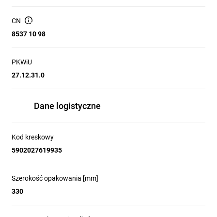
Drzwi: białe, zamknięcie zatrzaskowe (zatrzask).
CN
Modułowość: uniwersalne gniazda keystone — możliwość
8537 10 98
montażu modułów RJ45, RCA, F, SC/LC itp.
Zasilanie: przewidziana możliwość instalacji gniazda 230 V
i listwy zasilającej wewnątrz obudowy.
PKWiU
27.12.31.0
Przestronna konstrukcja ułatwiająca prowadzenie kabli,
organizację patch paneli i montaż adapterów
światłowodowych.
Dane logistyczne
Dostępność wariantów: seria MULTI-ALFA występuje
również w wersji z drzwiami przezroczystymi i w różnych
wymiarach oraz liczbie gniazd.
Kod kreskowy
Kompatybilne akcesoria: moduły keystone oraz listwy
5902027619935
zasilające dedykowane do serii.
Szerokość opakowania [mm]
330
Zastosowanie