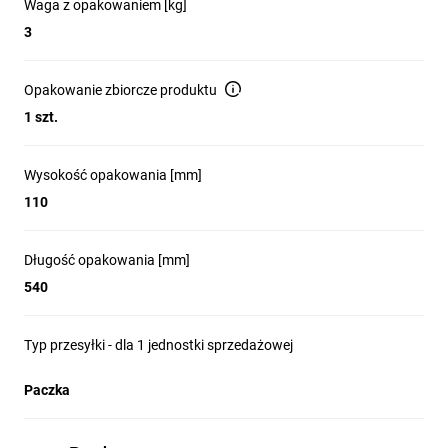
Waga z opakowaniem [kg]
Instalacje telewizyjne: rozdzielanie i zabezpieczenie
sygnału TV/DVB-S/T/T2.
3
Systemy monitoringu CCTV: montaż gniazd
koncentrycznych, zasilania kamer i organizacja
Opakowanie zbiorcze produktu
przewodów.
1 szt.
Sieci LAN: montaż gniazd RJ45, patch paneli i elementów
aktywnych niskiego napięcia.
Wysokość opakowania [mm]
Instalacje telefoniczne i VoIP: montaż modułów
telefonicznych i punktów abonenckich.
110
Rozwiązania światłowodowe: montaż adapterów i
prowadzenie kabli światłowodowych wewnątrz szafy.
Długość opakowania [mm]
Miejsca montażu: budynki mieszkalne, biura, serwerownie
540
małej skali, punkty monitoringu i stacje abonentów.
Typ przesyłki - dla 1 jednostki sprzedażowej
Paczka