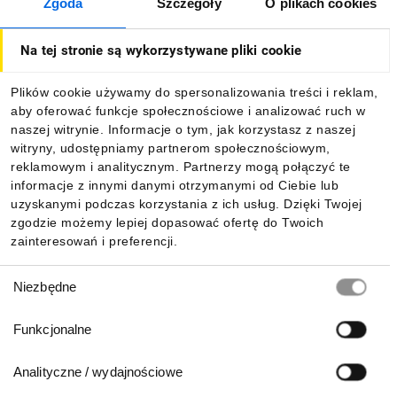
Zgoda
Szczegóły
O plikach cookies
O firmie
Na tej stronie są wykorzystywane pliki cookie
Dla kupujących
Plików cookie używamy do spersonalizowania treści i reklam,
aby oferować funkcje społecznościowe i analizować ruch w
Informacje
naszej witrynie. Informacje o tym, jak korzystasz z naszej
witryny, udostępniamy partnerom społecznościowym,
reklamowym i analitycznym. Partnerzy mogą połączyć te
Pobierz naszą aplikację mobilną:
informacje z innymi danymi otrzymanymi od Ciebie lub
uzyskanymi podczas korzystania z ich usług. Dzięki Twojej
zgodzie możemy lepiej dopasować ofertę do Twoich
zainteresowań i preferencji.
Wybór
Niezbędne
zgody
Funkcjonalne
Analityczne / wydajnościowe