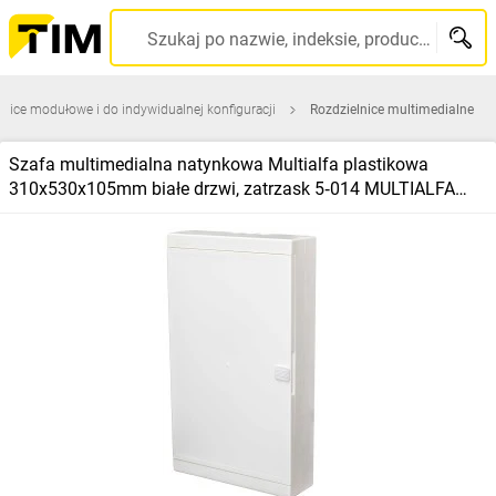
Szukaj po nazwie, indeksie, producencie, kodzie kreskowym...
lnice modułowe i do indywidualnej konfiguracji
Rozdzielnice multimedialne
Szafa multimedialna natynkowa Multialfa plastikowa
310x530x105mm białe drzwi, zatrzask 5‑014 MULTIALFA
530 BD