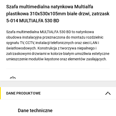
Szafa multimedialna natynkowa Multialfa
plastikowa 310x530x105mm białe drzwi, zatrzask
5-014 MULTIALFA 530 BD
Szafa multimedialna MULTIALFA 530 BD to natynkowa
obudowa instalacyjna przeznaczona do montażu rozdzielnic
sygnału TV, CCTV, instalacji telefonicznych oraz sieci LAN i
światłowodowych. Konstrukcja z tworzywa niepalnego i
zatrzaskowymi drzwiami w kolorze białym umożliwia estetyczne
umieszczenie modułów keystone oraz elementów zasilających.
Cechy techniczne
DANE PRODUKTOWE
Wymiary zewnętrzne: 310 × 530 × 105 mm.
Materiał obudowy: niepalne tworzywo plastikowe.
Montaż: natynkowy, z otworami montażowymi
Dane techniczne
przygotowanymi do montażu na ścianie.