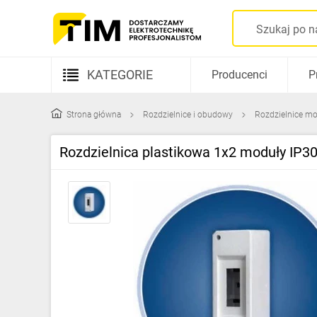
KATEGORIE
Producenci
P
Aparatura elektryczna
Strona główna
Rozdzielnice i obudowy
Rozdzielnice mo
Kable i przewody
Rozdzielnica plastikowa 1x2 moduły IP3
Rozdzielnice i obudowy
Elementy prowadzenia kabli
Fotowoltaika
Gniazda i łączniki
Źródła światła
Oprawy oświetleniowe