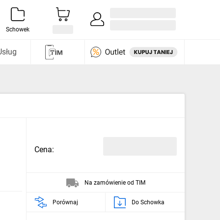
Zaloguj się / Załóż konto
i odkryj
Schowek
Usług
Cena:
Na zamówienie od TIM
Porównaj
Do Schowka