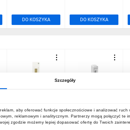
0
DO KOSZYKA
DO KOSZYKA
Szczegóły
Rozdzielnica modułowa
Rozdzielnica modułowa
R
1x2 natynkowa IP30 S2
1x2 natynkowa S-2 IP30
1
001356
(bez N+PE) C.2016
M
6,64 zł
brutto
5,72 zł
brutto
4
reklam, aby oferować funkcje społecznościowe i analizować ruch w 
iowym, reklamowym i analitycznym. Partnerzy mogą połączyć te i
Twojej zgodzie możemy lepiej dopasować ofertę do Twoich zaintere