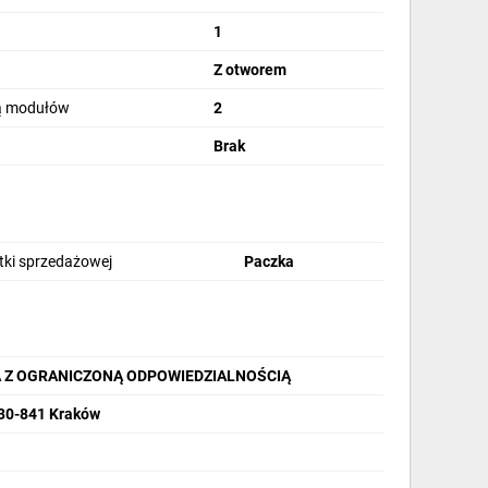
1
Z otworem
bą modułów
2
Brak
stki sprzedażowej
Paczka
A Z OGRANICZONĄ ODPOWIEDZIALNOŚCIĄ
 30-841 Kraków