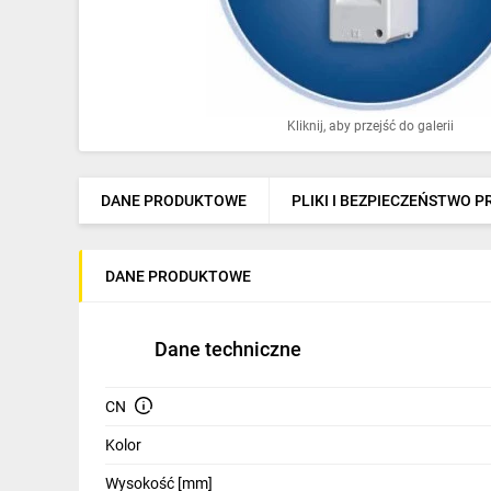
Ochrona odgromowa
Pompy ciepła
Osprzęt łączeniowy
Kliknij, aby przejść do galerii
Ogrzewanie
Elektronarzędzia i mierniki
DANE PRODUKTOWE
PLIKI I BEZPIECZEŃSTWO 
Domofony i dzwonki
DANE PRODUKTOWE
Alarmy, monitoring, komunikacja
Napędy elektryczne
Dane techniczne
Pneumatyka
CN
Dom i ogród
Kolor
Klimatyzacja
Wysokość [mm]