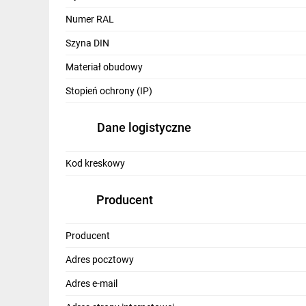
IT, GSM
Numer RAL
Odzież ochronna i BHP
Szyna DIN
Inne
Materiał obudowy
Stopień ochrony (IP)
Budowa i Remont
Elektronika
Dane logistyczne
Smart home
Kod kreskowy
Elektromobilność
Producent
Telewizja naziemna i satelitarna
Wentylacja i rekuperacja
Producent
Adres pocztowy
Adres e-mail