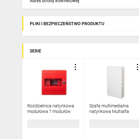
Adres strony internetowej
PLIKI I BEZPIECZEŃSTWO PRODUKTU
SERIE
Rozdzielnica natynkowa
Szafa multimedialna
modułowa 7 modułów
natynkowa Multialfa
IP44 180X180X100,
plastikowa
czerwona z zamkiem i
310x530x105mm białe
79,70 zł
brutto
200,74 zł
brutto
szybą, ALFA 3 Z
drzwi, zatrzask 5-014
MULTIALFA 530 BD