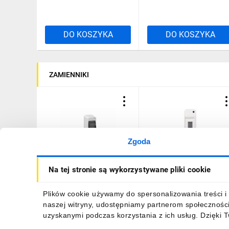
DO KOSZYKA
DO KOSZYKA
ZAMIENNIKI
Zgoda
Rozdzielnica modułowa
Rozdzielnica modułowa
Na tej stronie są wykorzystywane pliki cookie
1x2 natynkowa S-2 z
1x2 natynkowa RNO-2
szybką dymną IP30 (bez
IP30 (bez PE/N) 5.1
N+PE) C.2030
/20szt./
8,18 zł
brutto
101,11 zł
brutto
Plików cookie używamy do spersonalizowania treści i 
naszej witryny, udostępniamy partnerom społecznośc
uzyskanymi podczas korzystania z ich usług. Dzięki 