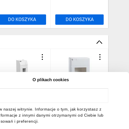
12MULTIALFA 360 BD
DO KOSZYKA
DO KOSZYKA
DO
O plikach cookies
ozdzielnica modułowa
Obudowa Mini Opale 2
x2 natynkowa IP30
mod. IP30 13392
IKRO/MINI S-2 2342-00
,61 zł
brutto
11,64 zł
brutto
naszej witrynie. Informacje o tym, jak korzystasz z
nformacje z innymi danymi otrzymanymi od Ciebie lub
sowań i preferencji.