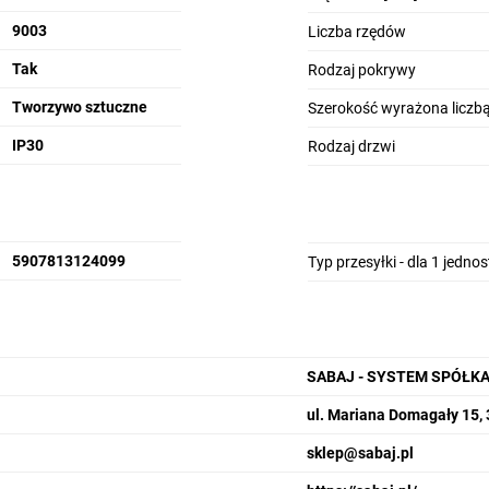
9003
Liczba rzędów
Tak
Rodzaj pokrywy
Tworzywo sztuczne
Szerokość wyrażona licz
IP30
Rodzaj drzwi
5907813124099
Typ przesyłki - dla 1 jedno
SABAJ - SYSTEM SPÓŁK
ul. Mariana Domagały 15,
sklep@sabaj.pl