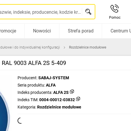
Szukaj po nazwie, indeksie, producencie, kodzie kreskowym...
Pomoc
romocje
Nowości
Strefa porad
Centrum 
dułowe i do indywidualnej konfiguracji
Rozdzielnice modułowe
0 RAL 9003 ALFA 2S 5‑409
Producent:
SABAJ-SYSTEM
Seria produktu:
ALFA
Indeks producenta:
ALFA 2S
Indeks TIM:
0004-00012-03832
Kategoria:
Rozdzielnice modułowe