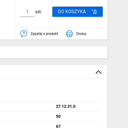
DO KOSZYKA
szt.
Zapytaj o produkt
Drukuj
27.12.31.0
50
67