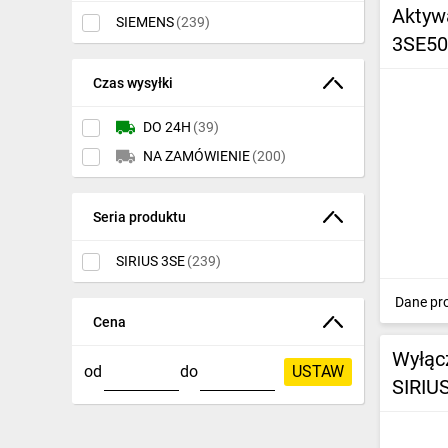
Aktyw
Ochrona odgromowa
SIEMENS
(239)
3SE50
Pompy ciepła
Czas wysyłki
Osprzęt łączeniowy
DO 24H
(39)
Ogrzewanie
NA ZAMÓWIENIE
(200)
Elektronarzędzia i mierniki
Seria produktu
Domofony i dzwonki
SIRIUS 3SE
(239)
Alarmy, monitoring, komunikacja
Dane pr
Napędy elektryczne
Cena
Pneumatyka
Wyłąc
od
do
USTAW
Dom i ogród
SIRIU
Klimatyzacja