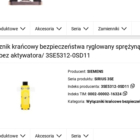
oduktowe
Akcesoria
Seria
Zamienniki
znik krańcowy bezpieczeństwa ryglowany spręży
/bez aktywatora/ 3SE5312‑0SD11
Producent:
SIEMENS
Seria produktu:
SIRIUS 3SE
Indeks producenta:
3SE5312-0SD11
Indeks TIM:
0002-00002-16324
Kategoria:
Wyłączniki krańcowe bezpiecze
oduktowe
Akcesoria
Seria