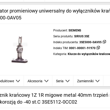
ator promieniowy uniwersalny do wyłączników kr
00‑0AV05
Producent:
SIEMENS
Seria produktu:
SIRIUS 3SE
Indeks producenta:
3SE5000-0AV05
Indeks TIM:
0001-00001-91970
Kategoria:
Klucze do wyłączników krańco
oduktowe
Akcesoria
Seria
Zamienniki
znik krańcowy 1Z 1R migowe metal 40mm trzpień 
 korozją do ‑40 st.C 3SE5112‑0CC02