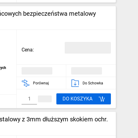
ańcowych bezpieczeństwa metalowy
Cena:
wych
Porównaj
Do Schowka
DO KOSZYKA
stalowy z 3mm dłuższym skokiem ochr.