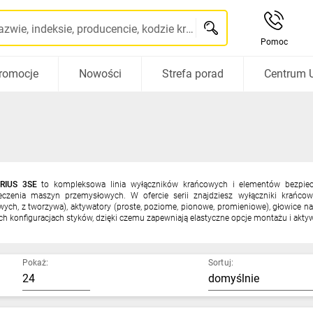
Szukaj po nazwie, indeksie, producencie, kodzie kreskowym...
Pomoc
romocje
Nowości
Strefa porad
Centrum 
IRIUS 3SE
to kompleksowa linia wyłączników krańcowych i elementów bezpiecz
eczenia maszyn przemysłowych. W ofercie serii znajdziesz wyłączniki krańco
wych, z tworzywa), aktywatory (proste, poziome, pionowe, promieniowe), głowice na
h konfiguracjach styków, dzięki czemu zapewniają elastyczne opcje montażu i aktyw
Pokaż:
Sortuj: