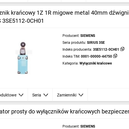
znik krańcowy 1Z 1R migowe metal 40mm dźwignia
S 3SE5112‑0CH01
Producent:
SIEMENS
Seria produktu:
SIRIUS 3SE
Indeks producenta:
3SE5112-0CH01
Indeks TIM:
0001-00000-44750
Kategoria:
Wyłączniki krańcowe
oduktowe
Seria
Zamienniki
ator prosty do wyłączników krańcowych bezpiec
Producent:
SIEMENS