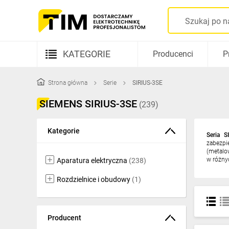
KATEGORIE
Producenci
P
Aparatura elektryczna
Strona główna
Serie
SIRIUS-3SE
Kable i przewody
SIEMENS SIRIUS-3SE
(239)
Rozdzielnice i obudowy
Kategorie
Seria S
Elementy prowadzenia kabli
zabezpi
(metalo
Fotowoltaika
w różnyc
Aparatura elektryczna
(238)
Gniazda i łączniki
Rozdzielnice i obudowy
(1)
Źródła światła
Producent
Oprawy oświetleniowe