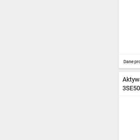
IT, GSM
Odzież ochronna i BHP
Inne
Budowa i Remont
Elektronika
Dane pr
Smart home
Aktyw
Elektromobilność
3SE50
Energetyka wiatrowa
Telewizja naziemna i satelitarna
Wentylacja i rekuperacja