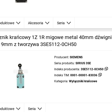
oduktowe
Akcesoria
Seria
znik krańcowy 1Z 1R migowe metal 40mm dźwign
 19mm z tworzywa 3SE5112‑0CH50
Producent:
SIEMENS
Seria produktu:
SIRIUS 3SE
Indeks producenta:
3SE5112-0CH50
Indeks TIM:
0001-00001-83036
Kategoria:
Wyłączniki krańcowe
oduktowe
Seria