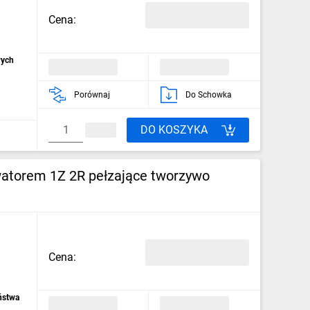
Cena:
wych
Porównaj
Do Schowka
DO KOSZYKA
watorem 1Z 2R pełzające tworzywo
Cena:
ństwa