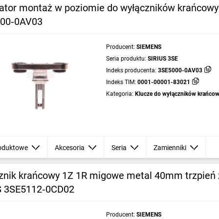
ator montaż w poziomie do wyłączników krańcow
00‑0AV03
Producent:
SIEMENS
Seria produktu:
SIRIUS 3SE
Indeks producenta:
3SE5000-0AV03
Indeks TIM:
0001-00001-83021
Kategoria:
Klucze do wyłączników krańco
oduktowe
Akcesoria
Seria
Zamienniki
znik krańcowy 1Z 1R migowe metal 40mm trzpień 
S 3SE5112‑0CD02
Producent:
SIEMENS