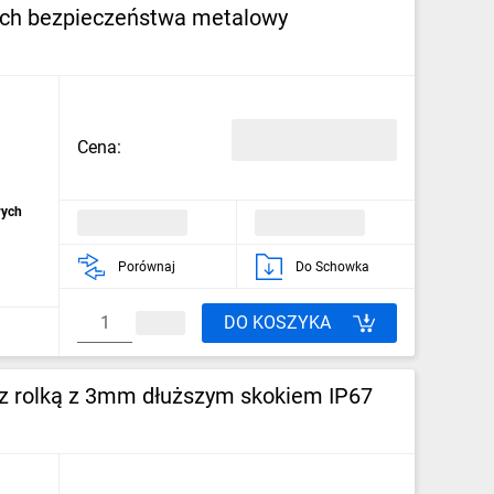
ych bezpieczeństwa metalowy
Cena:
wych
Porównaj
Do Schowka
DO KOSZYKA
z rolką z 3mm dłuższym skokiem IP67