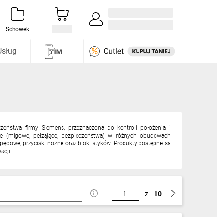
Zaloguj się / Załóż konto
i odkryj
Schowek
Usług
eństwa firmy Siemens, przeznaczona do kontroli położenia i
we (migowe, pełzające, bezpieczeństwa) w różnych obudowach
pędowe, przyciski nożne oraz bloki styków. Produkty dostępne są
acji.
z
10