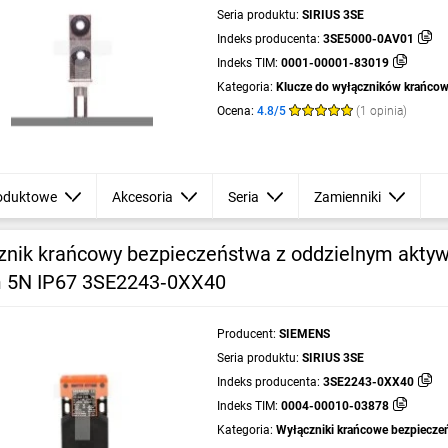
Seria produktu:
SIRIUS 3SE
Indeks producenta:
3SE5000-0AV01
Indeks TIM:
0001-00001-83019
Kategoria:
Klucze do wyłączników krańco
Ocena:
4.8/5
(1 opinia)
oduktowe
Akcesoria
Seria
Zamienniki
znik krańcowy bezpieczeństwa z oddzielnym akty
5N IP67 3SE2243‑0XX40
Producent:
SIEMENS
Seria produktu:
SIRIUS 3SE
Indeks producenta:
3SE2243-0XX40
Indeks TIM:
0004-00010-03878
Kategoria:
Wyłączniki krańcowe bezpiecze