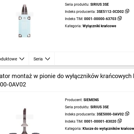
Seria produktu:
SIRIUS 3SE
Indeks producenta:
3SE5112-0CD02
Indeks TIM:
0001-00000-63703
Kategoria:
Wyłączniki krańcowe
oduktowe
Seria
ator montaż w pionie do wyłączników krańcowych
00‑0AV02
Producent:
SIEMENS
Seria produktu:
SIRIUS 3SE
Indeks producenta:
3SE5000-0AV02
Indeks TIM:
0001-00001-83020
Kategoria:
Klucze do wyłączników krańco