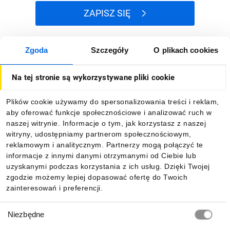
ZAPISZ SIĘ
Zgoda
Szczegóły
O plikach cookies
Jak kupować
Na tej stronie są wykorzystywane pliki cookie
O firmie
Plików cookie używamy do spersonalizowania treści i reklam,
aby oferować funkcje społecznościowe i analizować ruch w
Dla kupujących
naszej witrynie. Informacje o tym, jak korzystasz z naszej
witryny, udostępniamy partnerom społecznościowym,
reklamowym i analitycznym. Partnerzy mogą połączyć te
Informacje
informacje z innymi danymi otrzymanymi od Ciebie lub
uzyskanymi podczas korzystania z ich usług. Dzięki Twojej
zgodzie możemy lepiej dopasować ofertę do Twoich
zainteresowań i preferencji.
Pobierz naszą aplikację mobilną:
Wybór
Niezbędne
zgody