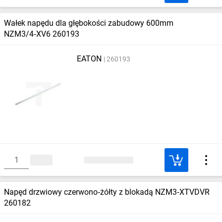
Wałek napędu dla głębokości zabudowy 600mm
NZM3/4‑XV6 260193
EATON
260193
Napęd drzwiowy czerwono‑żółty z blokadą NZM3‑XTVDVR
260182