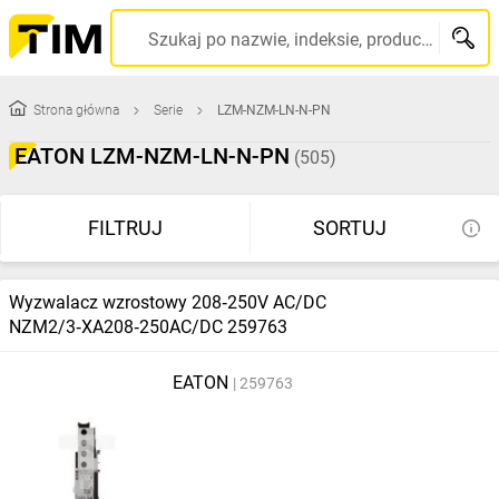
Szukaj po nazwie, indeksie, producencie, kodzie kreskowym...
Strona główna
Serie
LZM-NZM-LN-N-PN
EATON LZM-NZM-LN-N-PN
(505)
FILTRUJ
SORTUJ
Wyzwalacz wzrostowy 208‑250V AC/DC
NZM2/3‑XA208‑250AC/DC 259763
EATON
259763