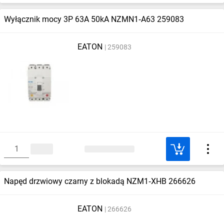
Wyłącznik mocy 3P 63A 50kA NZMN1‑A63 259083
EATON
259083
Napęd drzwiowy czarny z blokadą NZM1‑XHB 266626
EATON
266626