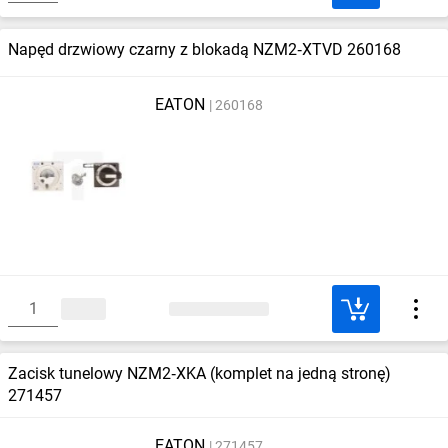
Napęd drzwiowy czarny z blokadą NZM2‑XTVD 260168
EATON
260168
Zacisk tunelowy NZM2‑XKA (komplet na jedną stronę)
271457
EATON
271457