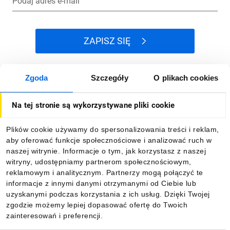
Podaj adres e-mail
ZAPISZ SIĘ
Zgoda
Szczegóły
O plikach cookies
Jak kupować
Na tej stronie są wykorzystywane pliki cookie
O firmie
Plików cookie używamy do spersonalizowania treści i reklam,
aby oferować funkcje społecznościowe i analizować ruch w
Dla kupujących
naszej witrynie. Informacje o tym, jak korzystasz z naszej
witryny, udostępniamy partnerom społecznościowym,
reklamowym i analitycznym. Partnerzy mogą połączyć te
Informacje
informacje z innymi danymi otrzymanymi od Ciebie lub
uzyskanymi podczas korzystania z ich usług. Dzięki Twojej
zgodzie możemy lepiej dopasować ofertę do Twoich
zainteresowań i preferencji.
Pobierz naszą aplikację mobilną: