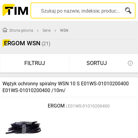
Szukaj po nazwie, indeksie, producencie, kodzie kreskowym...
Strona główna
Serie
WSN
ERGOM WSN
(21)
FILTRUJ
SORTUJ
Wężyk ochronny spiralny WSN 10 S E01WS‑01010200400
E01WS‑01010200400 /10m/
ERGOM
E01WS-01010200400