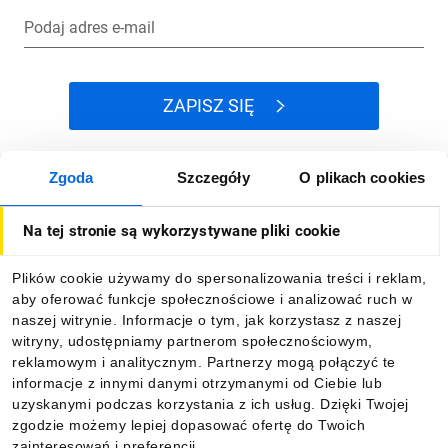
Podaj adres e-mail
ZAPISZ SIĘ
Zgoda
Szczegóły
O plikach cookies
Jak kupować
Na tej stronie są wykorzystywane pliki cookie
O firmie
Plików cookie używamy do spersonalizowania treści i reklam,
aby oferować funkcje społecznościowe i analizować ruch w
Dla kupujących
naszej witrynie. Informacje o tym, jak korzystasz z naszej
witryny, udostępniamy partnerom społecznościowym,
reklamowym i analitycznym. Partnerzy mogą połączyć te
Informacje
informacje z innymi danymi otrzymanymi od Ciebie lub
uzyskanymi podczas korzystania z ich usług. Dzięki Twojej
zgodzie możemy lepiej dopasować ofertę do Twoich
zainteresowań i preferencji.