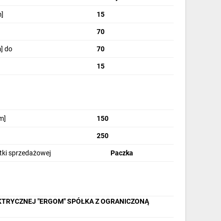
]
15
70
] do
70
15
m]
150
250
stki sprzedażowej
Paczka
KTRYCZNEJ "ERGOM" SPÓŁKA Z OGRANICZONĄ