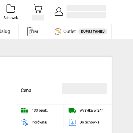
Zaloguj się / Załóż konto
i odkryj
Schowek
Usług
Cena:
133 opak.
Wysyłka w 24h
Porównaj
Do Schowka