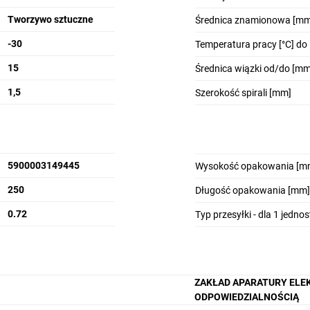
Tworzywo sztuczne
Średnica znamionowa [mm
-30
Temperatura pracy [°C] do
15
Średnica wiązki od/do [mm
1,5
Szerokość spirali [mm]
5900003149445
Wysokość opakowania [m
250
Długość opakowania [mm]
0.72
Typ przesyłki - dla 1 jedno
ZAKŁAD APARATURY ELE
ODPOWIEDZIALNOŚCIĄ