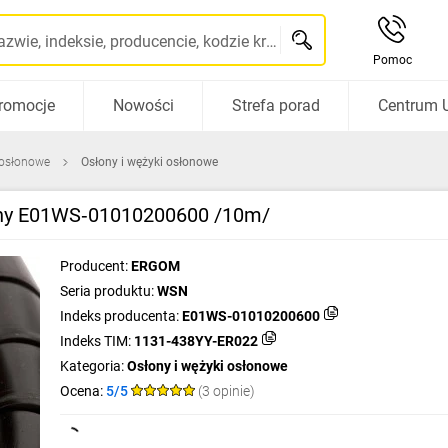
Szukaj po nazwie, indeksie, producencie, kodzie kreskowym...
Pomoc
romocje
Nowości
Strefa porad
Centrum 
 osłonowe
Osłony i wężyki osłonowe
rny E01WS‑01010200600 /10m/
Producent:
ERGOM
Seria produktu:
WSN
Indeks producenta:
E01WS-01010200600
Indeks TIM:
1131-438YY-ER022
Kategoria:
Osłony i wężyki osłonowe
Ocena:
5/5
(3 opinie)