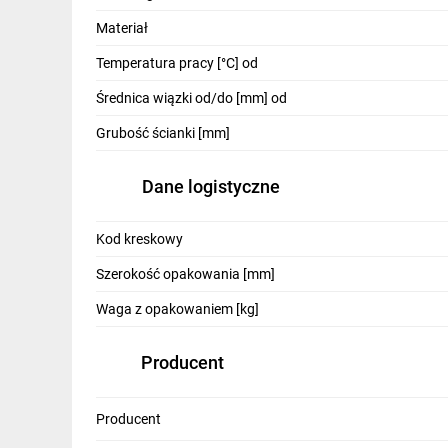
IT, GSM
Materiał
Odzież ochronna i BHP
Temperatura pracy [°C] od
Inne
Średnica wiązki od/do [mm] od
Grubość ścianki [mm]
Budowa i Remont
Elektronika
Dane logistyczne
Smart home
Kod kreskowy
Elektromobilność
Szerokość opakowania [mm]
Telewizja naziemna i satelitarna
Waga z opakowaniem [kg]
Wentylacja i rekuperacja
Producent
Producent