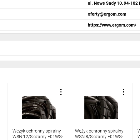
ul. Nowe Sady 10, 94-102
oferty@ergom.com
https://www.ergom.com/
Wężyk ochronny spiralny
Wężyk ochronny spiralny
W
-
WSN 12/S czarny E01WS-
WSN 8/S czarny E01WS-
W