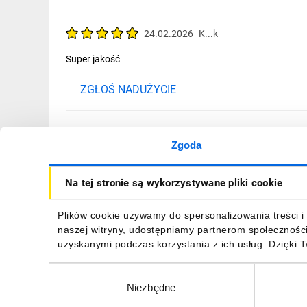
24.02.2026
K...k
Super jakość
ZGŁOŚ NADUŻYCIE
02.02.2026
Ł...a
Zgoda
wszystko ok
Na tej stronie są wykorzystywane pliki cookie
ZGŁOŚ NADUŻYCIE
Plików cookie używamy do spersonalizowania treści i 
naszej witryny, udostępniamy partnerom społecznośc
19.12.2025
Ł...e
uzyskanymi podczas korzystania z ich usług. Dzięki 
Zgodnie z przednaczeniem
Wybór
Niezbędne
zgody
ZGŁOŚ NADUŻYCIE