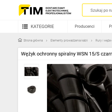
KATEGORIE
Producenci
P
Aparatura elektryczna
Strona główna
Elementy prowadzenia kabli
Rury i węże
Kable i przewody
Wężyk ochronny spiralny WSN 15/S cza
Rozdzielnice i obudowy
Elementy prowadzenia kabli
Fotowoltaika
Gniazda i łączniki
Źródła światła
Oprawy oświetleniowe