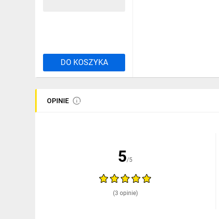
71,19 zł
brutto
DO KOSZYKA
OPINIE
5
/5
(3 opinie)