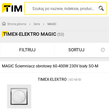
Szukaj po nazwie, indeksie, producencie, kodzie kreskowym...
Strona główna
Serie
MAGIC
TIMEX-ELEKTRO MAGIC
(53)
FILTRUJ
SORTUJ
MAGIC Ściemniacz obrotowy 60‑400W 230V biały SO‑M
TIMEX-ELEKTRO
SO-M BI