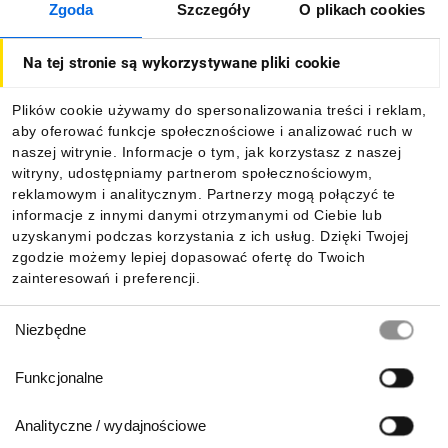
Zgoda
Szczegóły
O plikach cookies
Jak kupować
Na tej stronie są wykorzystywane pliki cookie
O firmie
Plików cookie używamy do spersonalizowania treści i reklam,
aby oferować funkcje społecznościowe i analizować ruch w
Dla kupujących
naszej witrynie. Informacje o tym, jak korzystasz z naszej
witryny, udostępniamy partnerom społecznościowym,
reklamowym i analitycznym. Partnerzy mogą połączyć te
Informacje
informacje z innymi danymi otrzymanymi od Ciebie lub
uzyskanymi podczas korzystania z ich usług. Dzięki Twojej
zgodzie możemy lepiej dopasować ofertę do Twoich
zainteresowań i preferencji.
Pobierz naszą aplikację mobilną:
Wybór
Niezbędne
zgody
Funkcjonalne
Analityczne / wydajnościowe