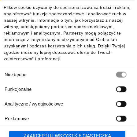
O firmie
Plików cookie używamy do spersonalizowania treści i reklam,
aby oferować funkcje społecznościowe i analizować ruch w
Dla kupujących
naszej witrynie. Informacje o tym, jak korzystasz z naszej
witryny, udostępniamy partnerom społecznościowym,
reklamowym i analitycznym. Partnerzy mogą połączyć te
Informacje
informacje z innymi danymi otrzymanymi od Ciebie lub
uzyskanymi podczas korzystania z ich usług. Dzięki Twojej
zgodzie możemy lepiej dopasować ofertę do Twoich
zainteresowań i preferencji.
Pobierz naszą aplikację mobilną:
Wybór
Niezbędne
zgody
Funkcjonalne
Analityczne / wydajnościowe
Reklamowe
Zgłoś
ZAAKCEPTUJ WSZYSTKIE CIASTECZKA