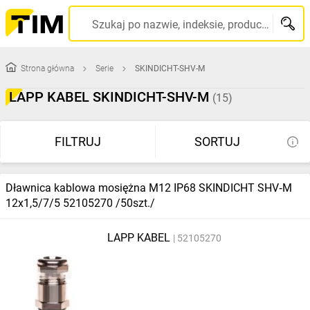
Szukaj po nazwie, indeksie, producencie, kodzie kreskowym...
Strona główna
Serie
SKINDICHT-SHV-M
LAPP KABEL SKINDICHT-SHV-M
(15)
FILTRUJ
SORTUJ
Dławnica kablowa mosiężna M12 IP68 SKINDICHT SHV‑M
12x1,5/7/5 52105270 /50szt./
LAPP KABEL
52105270