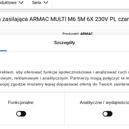
oduktowe
Seria
a zasilająca ARMAC MULTI M6 5M 6X 230V PL cza
Producent:
ARMAC
Seria produktu:
MULTI M6
Szczegóły
Indeks producenta:
M6/50/CZ
Indeks TIM:
0004-00011-71657
Kategoria:
Listwy zasilające i przepięciowe
reklam, aby oferować funkcje społecznościowe i analizować ruch w 
iowym, reklamowym i analitycznym. Partnerzy mogą połączyć te i
Twojej zgodzie możemy lepiej dopasować ofertę do Twoich zaintere
oduktowe
Seria
Funkcjonalne
Analityczne / wydajności