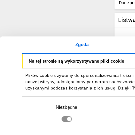
Dane pr
IT, GSM
Odzież ochronna i BHP
Listw
Inne
Budowa i Remont
Zgoda
Elektronika
Na tej stronie są wykorzystywane pliki cookie
Smart home
Plików cookie używamy do spersonalizowania treści i 
Elektromobilność
naszej witryny, udostępniamy partnerom społecznośc
uzyskanymi podczas korzystania z ich usług. Dzięki 
Telewizja naziemna i satelitarna
Dane pr
Wybór
Wentylacja i rekuperacja
Niezbędne
zgody