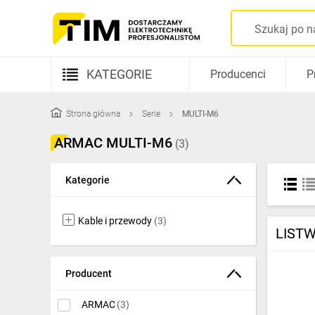
KATEGORIE
Producenci
P
Aparatura elektryczna
Strona główna
Serie
MULTI-M6
Kable i przewody
ARMAC MULTI-M6
(3)
Rozdzielnice i obudowy
Kategorie
Elementy prowadzenia kabli
Fotowoltaika
Kable i przewody
(3)
LISTW
Gniazda i łączniki
Producent
Źródła światła
Oprawy oświetleniowe
ARMAC
(3)