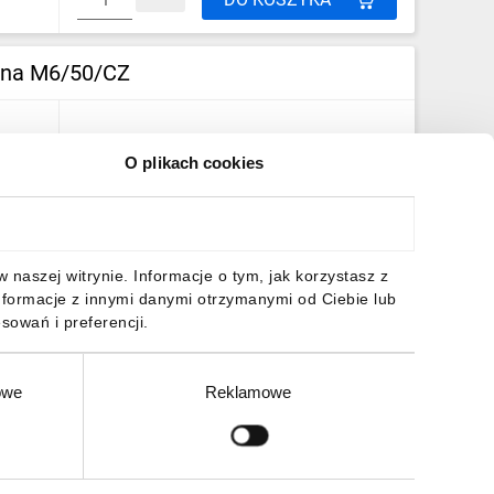
rna M6/50/CZ
O plikach cookies
Cena:
naszej witrynie. Informacje o tym, jak korzystasz z
Porównaj
Do Schowka
nformacje z innymi danymi otrzymanymi od Ciebie lub
sowań i preferencji.
DO KOSZYKA
owe
Reklamowe
1
Zgłoś