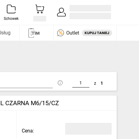
Zaloguj się / Załóż konto
i odkryj
Schowek
Usług
z
1
PL CZARNA M6/15/CZ
Cena: