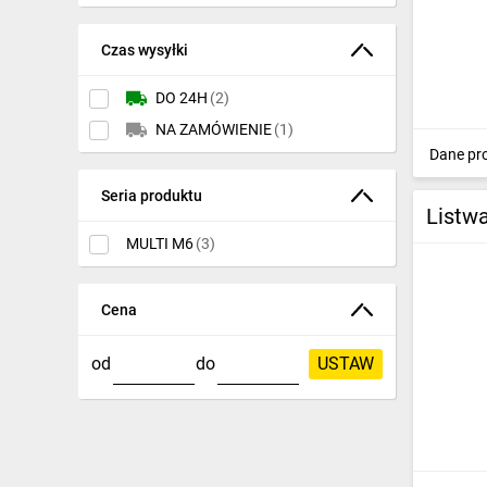
Ochrona odgromowa
Czas wysyłki
Pompy ciepła
DO 24H
(2)
Osprzęt łączeniowy
NA ZAMÓWIENIE
(1)
Dane pr
Ogrzewanie
Seria produktu
Elektronarzędzia i mierniki
Listw
Domofony i dzwonki
MULTI M6
(3)
Alarmy, monitoring, komunikacja
Cena
Napędy elektryczne
od
do
USTAW
Pneumatyka
Dom i ogród
Klimatyzacja