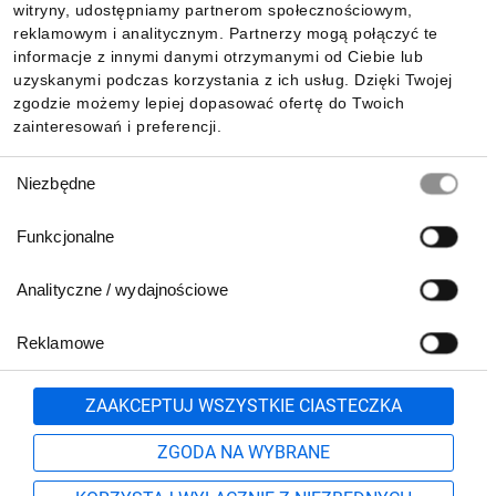
witryny, udostępniamy partnerom społecznościowym,
reklamowym i analitycznym. Partnerzy mogą połączyć te
Pobierz naszą aplikację mobilną:
informacje z innymi danymi otrzymanymi od Ciebie lub
uzyskanymi podczas korzystania z ich usług. Dzięki Twojej
zgodzie możemy lepiej dopasować ofertę do Twoich
zainteresowań i preferencji.
Wybór
Niezbędne
zgody
Funkcjonalne
Analityczne / wydajnościowe
Reklamowe
Biuro Obsługi Klienta:
lub
801 500 700
71 37 61 600
Zgłoś
ZAAKCEPTUJ WSZYSTKIE CIASTECZKA
pn.-pt. 8:00-16:00
Formularz kontaktowy
ZGODA NA WYBRANE