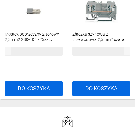
Mostek poprzeczny 2-torowy
Złączka szynowa 2-
2,5mm2 280-402 /25szt./
przewodowa 2,5mm2 szara
280-901
47,97 zł
brutto
5,49 zł
brutto
DO KOSZYKA
DO KOSZYKA