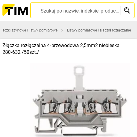
Szukaj po nazwie, indeksie, producencie, kodzie kreskowym...
Złączki szynowe i listwy pomiarowe
Listwy pomiarowe i złączki rozłączalne
Złączka rozłączalna 4‑przewodowa 2,5mm2 niebieska
280‑632 /50szt./