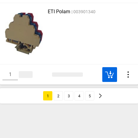
ETI Polam
003901340
1
2
3
4
5