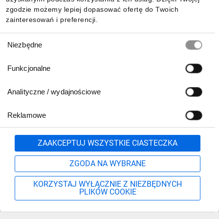
zgodzie możemy lepiej dopasować ofertę do Twoich
zainteresowań i preferencji.
Wybór
Niezbędne
zgody
Funkcjonalne
Analityczne / wydajnościowe
Reklamowe
Zgłoś
ZAAKCEPTUJ WSZYSTKIE CIASTECZKA
ZGODA NA WYBRANE
KORZYSTAJ WYŁĄCZNIE Z NIEZBĘDNYCH
PLIKÓW COOKIE
Szukaj
Moje konto
Start
Więcej