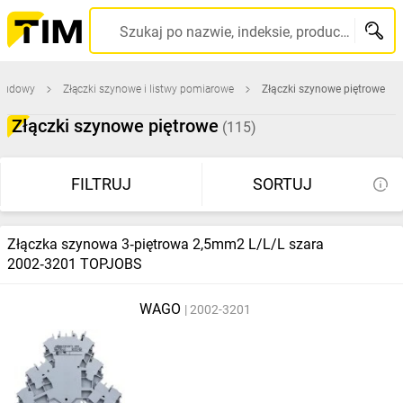
Szukaj po nazwie, indeksie, producencie, kodzie kreskowym...
obudowy
Złączki szynowe i listwy pomiarowe
Złączki szynowe piętrowe
Złączki szynowe piętrowe
(115)
FILTRUJ
SORTUJ
Złączka szynowa 3‑piętrowa 2,5mm2 L/L/L szara
2002‑3201 TOPJOBS
WAGO
2002-3201