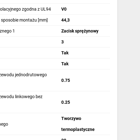
izolacyjnego zgodna z UL94
V0
m sposobie montażu [mm]
44,3
cznego 1
Zacisk sprężynowy
3
Tak
Tak
rzewodu jednodrutowego
0.75
rzewodu linkowego bez
0.25
]
Tworzywo
jnego
termoplastyczne