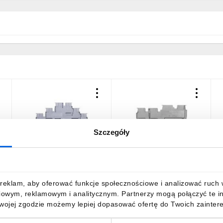
Szczegóły
Złącze 3-piętrowe z
Złączka szynowa do
Z
-
zaciskami Push-in PT 2,5-
czujników 0,14-1,5mm2
p
3L
szara PTIO 1,5/S/3
S
3244410
15,02 zł
brutto
12,71 zł
brutto
1
reklam, aby oferować funkcje społecznościowe i analizować ruch w 
iowym, reklamowym i analitycznym. Partnerzy mogą połączyć te i
Twojej zgodzie możemy lepiej dopasować ofertę do Twoich zaintere