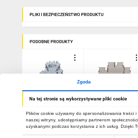
PLIKI I BEZPIECZEŃSTWO PRODUKTU
PODOBNE PRODUKTY
Zgoda
Złączka szynowa 3-
Złączka 4-przewodowa
Na tej stronie są wykorzystywane pliki cookie
piętrowa 2,5mm2 L/L/L
2,5mm2 z zaciskami Push
szara 2002-3201 TOPJOBS
in PTTB 2,5
15,28 zł
brutto
9,03 zł
brutto
Plików cookie używamy do spersonalizowania treści i 
naszej witryny, udostępniamy partnerom społecznośc
uzyskanymi podczas korzystania z ich usług. Dzięki 