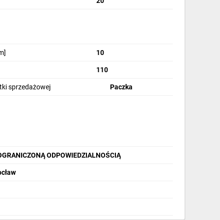
20
m]
10
110
stki sprzedażowej
Paczka
OGRANICZONĄ ODPOWIEDZIALNOŚCIĄ
ocław