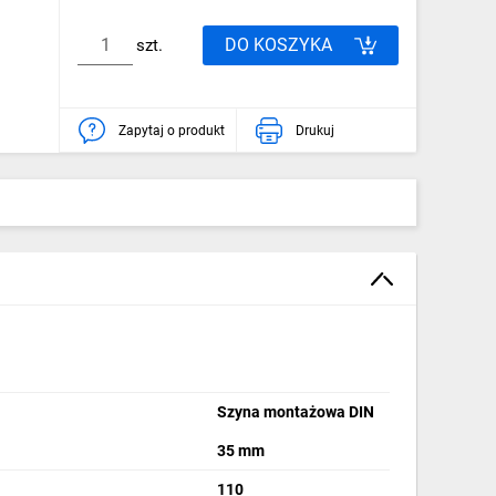
DO KOSZYKA
szt.
Zapytaj o produkt
Drukuj
Szyna montażowa DIN
35 mm
110