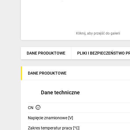
Ochrona odgromowa
Pompy ciepła
Osprzęt łączeniowy
Kliknij, aby przejść do galerii
Ogrzewanie
Elektronarzędzia i mierniki
DANE PRODUKTOWE
PLIKI I BEZPIECZEŃSTWO 
Domofony i dzwonki
DANE PRODUKTOWE
Alarmy, monitoring, komunikacja
Napędy elektryczne
Dane techniczne
Pneumatyka
CN
Dom i ogród
Napięcie znamionowe [V]
Klimatyzacja
Zakres temperatur pracy [°C]