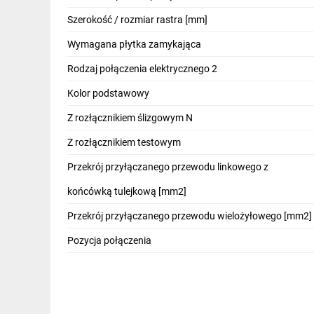
IT, GSM
Szerokość / rozmiar rastra [mm]
Odzież ochronna i BHP
Wymagana płytka zamykająca
Inne
Rodzaj połączenia elektrycznego 2
Kolor podstawowy
Budowa i Remont
Z rozłącznikiem ślizgowym N
Elektronika
Z rozłącznikiem testowym
Smart home
Przekrój przyłączanego przewodu linkowego z
Elektromobilność
końcówką tulejkową [mm2]
Energetyka wiatrowa
Przekrój przyłączanego przewodu wielożyłowego [mm2]
Telewizja naziemna i satelitarna
Pozycja połączenia
Wentylacja i rekuperacja