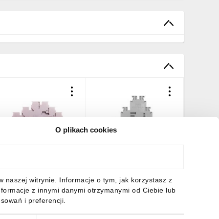
O plikach cookies
łączka szynowa 3-
Złącze 3-piętrowe UT 2,5-
Złączka 
iętrowa 0,08-4mm2 szara
3L
piętrow
T 2,5-3L 3036042
ciemno s
Essentia
6,27 zł
brutto
15,89 zł
brutto
5,38 zł
naszej witrynie. Informacje o tym, jak korzystasz z
nformacje z innymi danymi otrzymanymi od Ciebie lub
sowań i preferencji.