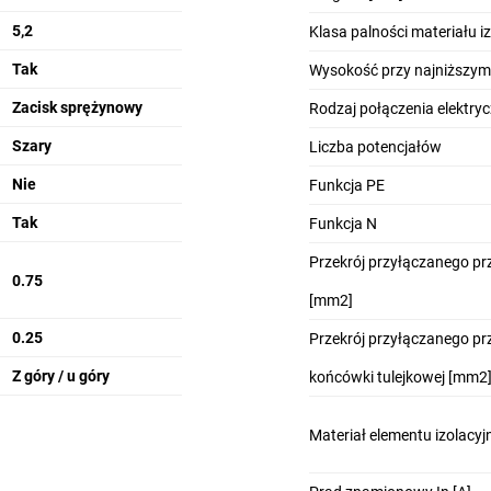
5,2
Klasa palności materiału 
Tak
Wysokość przy najniższy
Zacisk sprężynowy
Rodzaj połączenia elektry
Szary
Liczba potencjałów
Nie
Funkcja PE
Tak
Funkcja N
Przekrój przyłączanego p
0.75
[mm2]
0.25
Przekrój przyłączanego p
Z góry / u góry
końcówki tulejkowej [mm2
Materiał elementu izolacy