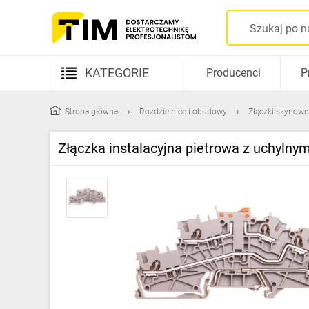
KATEGORIE
Producenci
P
Aparatura elektryczna
Strona główna
Rozdzielnice i obudowy
Złączki szynowe
Kable i przewody
Złączka instalacyjna pietrowa z uchyl
Rozdzielnice i obudowy
Elementy prowadzenia kabli
Fotowoltaika
Gniazda i łączniki
Źródła światła
Oprawy oświetleniowe