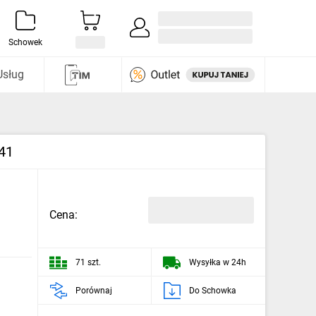
Zaloguj się / Załóż konto
i odkryj
Schowek
Usług
41
Cena:
71 szt.
Wysyłka w 24h
Porównaj
Do Schowka