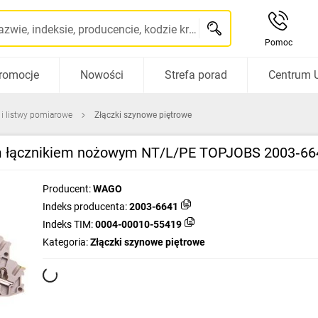
Szukaj po nazwie, indeksie, producencie, kodzie kreskowym...
Pomoc
romocje
Nowości
Strefa porad
Centrum 
 i listwy pomiarowe
Złączki szynowe piętrowe
nym łącznikiem nożowym NT/L/PE TOPJOBS 2003‑66
Producent:
WAGO
Indeks producenta:
2003-6641
Indeks TIM:
0004-00010-55419
Kategoria:
Złączki szynowe piętrowe