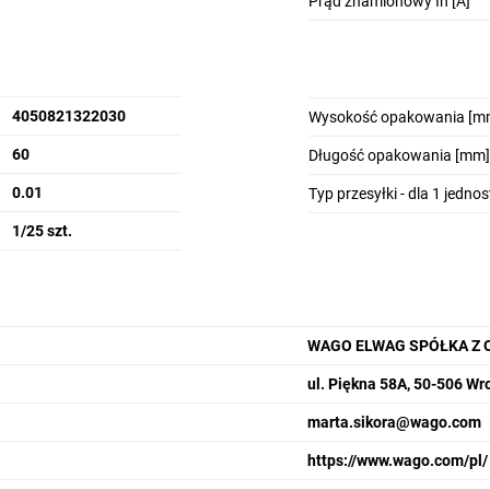
Prąd znamionowy In [A]
4050821322030
Wysokość opakowania [m
60
Długość opakowania [mm]
0.01
Typ przesyłki - dla 1 jedno
1/25 szt.
WAGO ELWAG SPÓŁKA Z 
ul. Piękna 58A, 50-506 Wr
marta.sikora@wago.com
https://www.wago.com/pl/