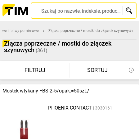
Szukaj po nazwie, indeksie, producencie, kodzie kreskowym...
nowe i listwy pomiarowe
Złącza poprzeczne / mostki do złączek szynowych
Złącza poprzeczne / mostki do złączek
szynowych
(361)
FILTRUJ
SORTUJ
Mostek wtykany FBS 2‑5/opak.=50szt./
PHOENIX CONTACT
3030161