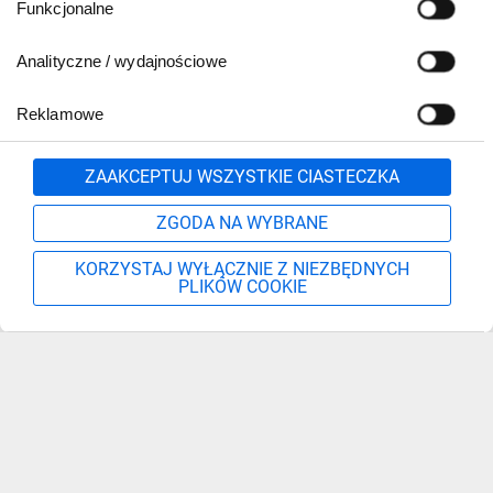
Funkcjonalne
Analityczne / wydajnościowe
Reklamowe
Zgłoś
ZAAKCEPTUJ WSZYSTKIE CIASTECZKA
ZGODA NA WYBRANE
KORZYSTAJ WYŁĄCZNIE Z NIEZBĘDNYCH
PLIKÓW COOKIE
Szukaj
Moje konto
Start
Więcej