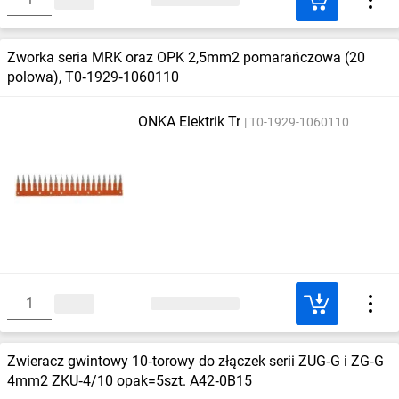
Zworka seria MRK oraz OPK 2,5mm2 pomarańczowa (20
polowa), T0‑1929‑1060110
ONKA Elektrik Tr
T0-1929-1060110
Zwieracz gwintowy 10‑torowy do złączek serii ZUG‑G i ZG‑G
4mm2 ZKU‑4/10 opak=5szt. A42‑0B15