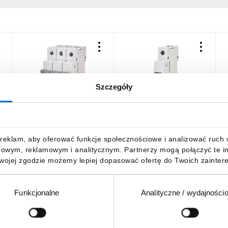
Szczegóły
C
Wyłącznik nadprądowy
Wyłącznik nadprądowy DC
W
ETIMAT P10 3p C32
ETIMAT P10-DC 1p B2
E
273231109
001903004
0
292,01 zł
brutto
53,51 zł
brutto
9
reklam, aby oferować funkcje społecznościowe i analizować ruch w 
iowym, reklamowym i analitycznym. Partnerzy mogą połączyć te i
Twojej zgodzie możemy lepiej dopasować ofertę do Twoich zaintere
Funkcjonalne
Analityczne / wydajności
DO KOSZYKA
DO KOSZYKA