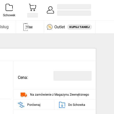
Zaloguj się / Załóż konto
i odkryj
Schowek
Usług
Cena:
Na zamówienie z Magazynu Zewnętrznego
Porównaj
Do Schowka