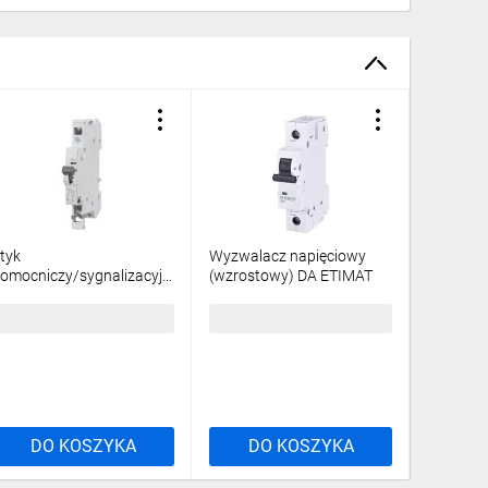
tyk
Wyzwalacz napięciowy
Wyzwala
omocniczy/sygnalizacyjny
(wzrostowy) DA ETIMAT
(wzrost
o ETIMAT P6/P10
10 24V AC/DC 002159312
P10 12-
01908421
7706201
7,98 zł
brutto
170,40 zł
brutto
117,96 
DO KOSZYKA
DO KOSZYKA
DO