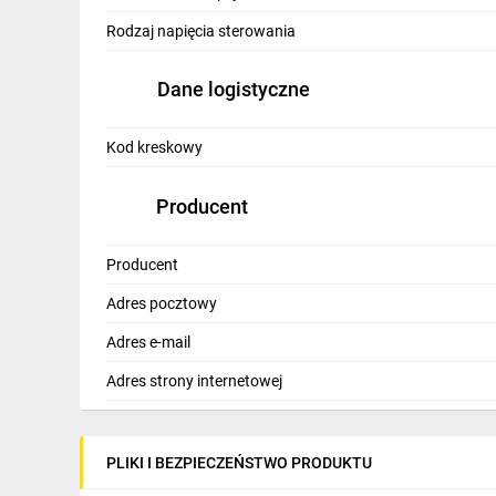
IT, GSM
Rodzaj napięcia sterowania
Odzież ochronna i BHP
Dane logistyczne
Inne
Kod kreskowy
Budowa i Remont
Elektronika
Producent
Smart home
Producent
Elektromobilność
Adres pocztowy
Telewizja naziemna i satelitarna
Adres e-mail
Wentylacja i rekuperacja
Adres strony internetowej
PLIKI I BEZPIECZEŃSTWO PRODUKTU