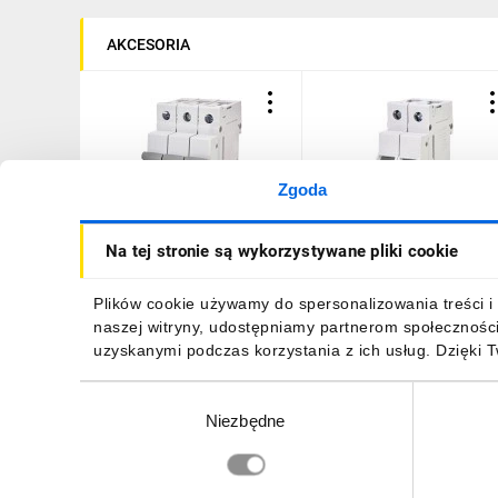
AKCESORIA
Zgoda
Wyłącznik nadprądowy
Wyłącznik nadprądowy D
Na tej stronie są wykorzystywane pliki cookie
ETIMAT P10 3p B20
ETIMAT P10-DC 2p B2
272030101
87,71 zł
brutto
122,11 zł
brutto
Plików cookie używamy do spersonalizowania treści i 
naszej witryny, udostępniamy partnerom społecznośc
uzyskanymi podczas korzystania z ich usług. Dzięki 
Wybór
Niezbędne
zgody
DO KOSZYKA
DO KOSZYKA