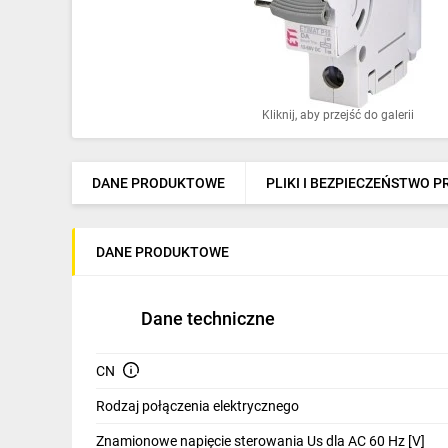
Ochrona odgromowa
Pompy ciepła
Osprzęt łączeniowy
Kliknij, aby przejść do galerii
Ogrzewanie
Elektronarzędzia i mierniki
DANE PRODUKTOWE
PLIKI I BEZPIECZEŃSTWO 
Domofony i dzwonki
DANE PRODUKTOWE
Alarmy, monitoring, komunikacja
Napędy elektryczne
Dane techniczne
Pneumatyka
CN
Dom i ogród
Rodzaj połączenia elektrycznego
Klimatyzacja
Znamionowe napięcie sterowania Us dla AC 60 Hz [V]