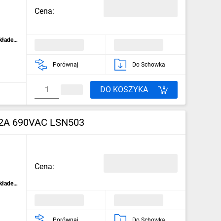
Cena:
kładek
Porównaj
Do Schowka
DO KOSZYKA
32A 690VAC LSN503
Cena:
kładek
Porównaj
Do Schowka