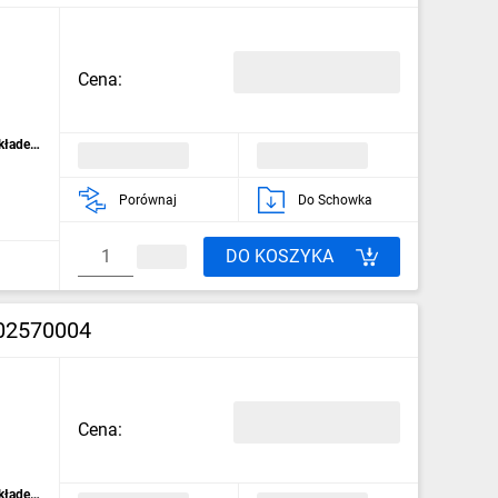
Cena:
kładek
Porównaj
Do Schowka
DO KOSZYKA
002570004
Cena:
kładek