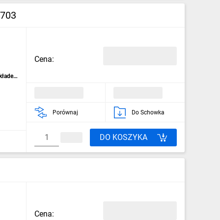
R703
Cena:
kładek
Porównaj
Do Schowka
DO KOSZYKA
Cena: