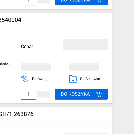
02540004
Cena:
kładek
Porównaj
Do Schowka
DO KOSZYKA
‑SH/1 263876