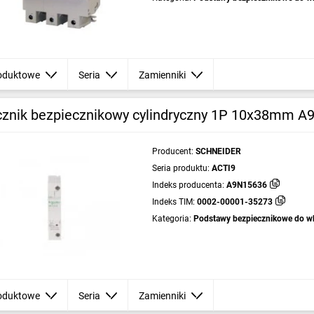
cylindrycznych
oduktowe
Seria
Zamienniki
cznik bezpiecznikowy cylindryczny 1P 10x38mm 
Producent:
SCHNEIDER
Seria produktu:
ACTI9
Indeks producenta:
A9N15636
Indeks TIM:
0002-00001-35273
Kategoria:
Podstawy bezpiecznikowe do w
cylindrycznych
oduktowe
Seria
Zamienniki