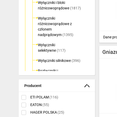
Wyłączniki i bloki
Ochrona odgromowa
różnicowoprądowe
(1817)
Pompy ciepła
Wyłączniki
różnicowoprądowe z
Osprzęt łączeniowy
członem
nadprądowym
(1395)
Dane pr
Ogrzewanie
Wyłączniki
Elektronarzędzia i mierniki
selektywne
(117)
Gniaz
Domofony i dzwonki
Wyłączniki silnikowe
(396)
Alarmy, monitoring, komunikacja
Rozłączniki i
przełączniki
(1054)
Napędy elektryczne
Producent
Przyciski modułowe
(88)
Pneumatyka
Lampki modułowe
(225)
ETI POLAM
(116)
Dom i ogród
EATON
(55)
Rozłączniki bezpiecznikowe
Klimatyzacja
HAGER POLSKA
D0
(171)
(25)