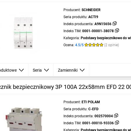
Producent:
SCHNEIDER
Seria produktu:
ACTI9
Indeks producenta:
A9N15656
Indeks TIM:
0001-00001-38078
Kategoria:
Podstawy bezpiecznikowe do w
cylindrycznych
Ocena:
4.5/5
(2 opinie)
oduktowe
Seria
Zamienniki
cznik bezpiecznikowy 3P 100A 22x58mm EFD 22 
Producent:
ETI POLAM
Seria produktu:
C-EFD
Indeks producenta:
002570004
Indeks TIM:
0001-00010-93336
Kategoria:
Podstawy bezpiecznikowe do w