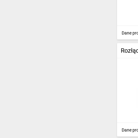
Dane pr
Rozłą
Dane pr