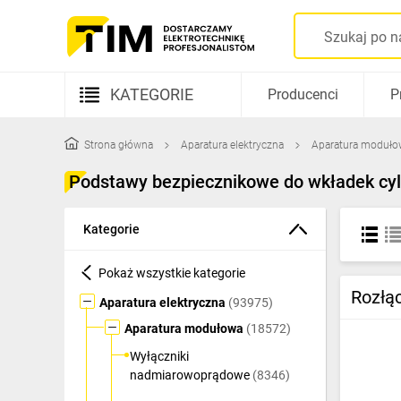
KATEGORIE
Producenci
P
Aparatura elektryczna
Strona główna
Aparatura elektryczna
Aparatura moduło
Kable i przewody
Podstawy bezpiecznikowe do wkładek cyl
Rozdzielnice i obudowy
Kategorie
Elementy prowadzenia kabli
Pokaż wszystkie kategorie
Fotowoltaika
Rozłą
Aparatura elektryczna
(93975)
Gniazda i łączniki
Aparatura modułowa
(18572)
Źródła światła
Wyłączniki
nadmiarowoprądowe
(8346)
Oprawy oświetleniowe