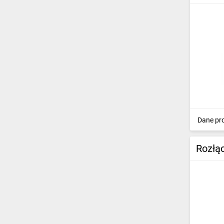
silników elektrycznych
(8538)
Aparatura rozruchowa do
silników elektrycznych
(2413)
Elementy sterowania i
sygnalizacji
(10668)
Aparatura zasilająca
(9234)
Aparatura i urządzenia
zasilania rezerwowego
(1296)
Dane pr
Aparatura pomiarowa
(2806)
Aparatura do kompensacji
Rozłą
mocy biernej
(485)
Wkładki topikowe
(5298)