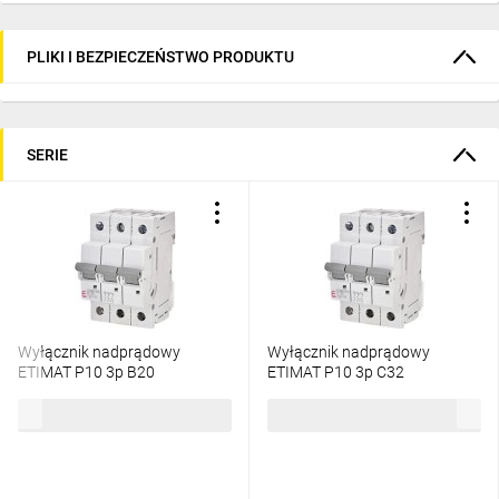
PLIKI I BEZPIECZEŃSTWO PRODUKTU
SERIE
Wyłącznik nadprądowy
Wyłącznik nadprądowy
ETIMAT P10 3p B20
ETIMAT P10 3p C32
272030101
273231109
87,71 zł
brutto
292,01 zł
brutto