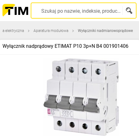
Szukaj po nazwie, indeksie, producencie, kodzie kreskowym...
ura elektryczna
Aparatura modułowa
Wyłączniki nadmiarowoprądowe
Wyłącznik nadprądowy ETIMAT P10 3p+N B4 001901406