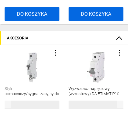
DO KOSZYKA
DO KOSZYKA
AKCESORIA
Styk
Wyzwalacz napięciowy
pomocniczy/sygnalizacyjny do
(wzrostowy) DA ETIMAT P10
ETIMAT P6/P10 001908421
12-60V AC/DC 770620105
37,98 zł
brutto
117,96 zł
brutto