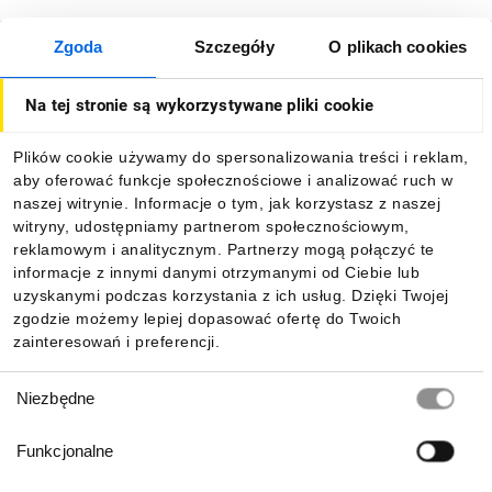
Zgoda
Szczegóły
O plikach cookies
O firmie
Na tej stronie są wykorzystywane pliki cookie
Dla kupujących
Plików cookie używamy do spersonalizowania treści i reklam,
aby oferować funkcje społecznościowe i analizować ruch w
Informacje
naszej witrynie. Informacje o tym, jak korzystasz z naszej
witryny, udostępniamy partnerom społecznościowym,
reklamowym i analitycznym. Partnerzy mogą połączyć te
Pobierz naszą aplikację mobilną:
informacje z innymi danymi otrzymanymi od Ciebie lub
uzyskanymi podczas korzystania z ich usług. Dzięki Twojej
zgodzie możemy lepiej dopasować ofertę do Twoich
zainteresowań i preferencji.
Wybór
Niezbędne
zgody
Funkcjonalne