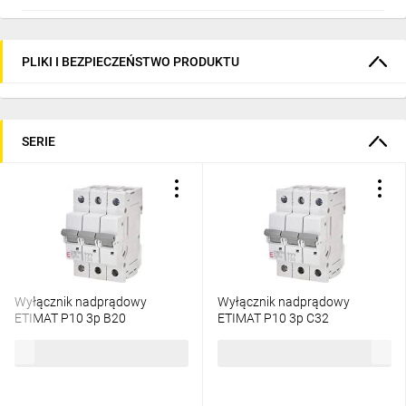
PLIKI I BEZPIECZEŃSTWO PRODUKTU
SERIE
Wyłącznik nadprądowy
Wyłącznik nadprądowy
ETIMAT P10 3p B20
ETIMAT P10 3p C32
272030101
273231109
87,71 zł
brutto
292,01 zł
brutto