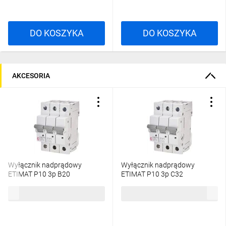
DO KOSZYKA
DO KOSZYKA
AKCESORIA
Wyłącznik nadprądowy
Wyłącznik nadprądowy
ETIMAT P10 3p B20
ETIMAT P10 3p C32
272030101
273231109
87,71 zł
brutto
292,01 zł
brutto