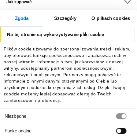
Jak kupować
Zgoda
Szczegóły
O plikach cookies
O firmie
Na tej stronie są wykorzystywane pliki cookie
Dla kupujących
Plików cookie używamy do spersonalizowania treści i reklam,
aby oferować funkcje społecznościowe i analizować ruch w
Informacje
naszej witrynie. Informacje o tym, jak korzystasz z naszej
witryny, udostępniamy partnerom społecznościowym,
reklamowym i analitycznym. Partnerzy mogą połączyć te
Pobierz naszą aplikację mobilną:
informacje z innymi danymi otrzymanymi od Ciebie lub
uzyskanymi podczas korzystania z ich usług. Dzięki Twojej
zgodzie możemy lepiej dopasować ofertę do Twoich
zainteresowań i preferencji.
Wybór
Niezbędne
zgody
Funkcjonalne