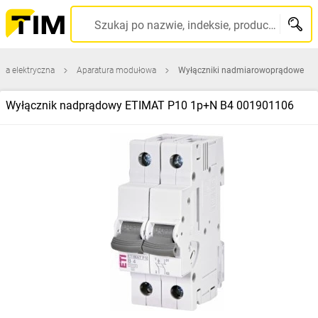
Szukaj po nazwie, indeksie, producencie, kodzie kreskowym...
ura elektryczna
Aparatura modułowa
Wyłączniki nadmiarowoprądowe
Wyłącznik nadprądowy ETIMAT P10 1p+N B4 001901106