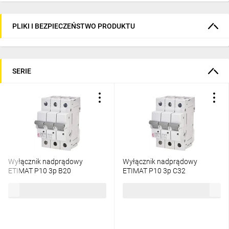
PLIKI I BEZPIECZEŃSTWO PRODUKTU
SERIE
Wyłącznik nadprądowy
Wyłącznik nadprądowy
ETIMAT P10 3p B20
ETIMAT P10 3p C32
272030101
273231109
87,71 zł
brutto
292,01 zł
brutto