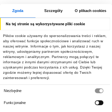
Zgoda
Szczegóły
O plikach cookies
O firmie
Na tej stronie są wykorzystywane pliki cookie
Dla kupujących
Plików cookie używamy do spersonalizowania treści i reklam,
aby oferować funkcje społecznościowe i analizować ruch w
Informacje
naszej witrynie. Informacje o tym, jak korzystasz z naszej
witryny, udostępniamy partnerom społecznościowym,
reklamowym i analitycznym. Partnerzy mogą połączyć te
Pobierz naszą aplikację mobilną:
informacje z innymi danymi otrzymanymi od Ciebie lub
uzyskanymi podczas korzystania z ich usług. Dzięki Twojej
zgodzie możemy lepiej dopasować ofertę do Twoich
zainteresowań i preferencji.
Wybór
Niezbędne
zgody
Funkcjonalne