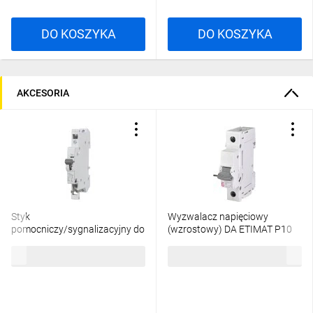
DO KOSZYKA
DO KOSZYKA
AKCESORIA
Styk
Wyzwalacz napięciowy
pomocniczy/sygnalizacyjny do
(wzrostowy) DA ETIMAT P10
ETIMAT P6/P10 001908421
12-60V AC/DC 770620105
37,98 zł
brutto
117,96 zł
brutto