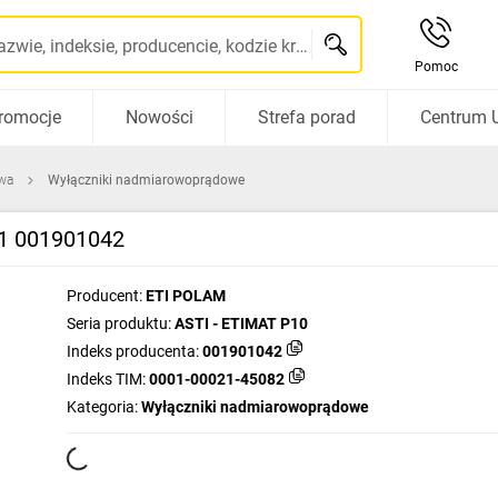
Szukaj po nazwie, indeksie, producencie, kodzie kreskowym...
Pomoc
romocje
Nowości
Strefa porad
Centrum 
wa
Wyłączniki nadmiarowoprądowe
D1 001901042
Producent:
ETI POLAM
Seria produktu:
ASTI - ETIMAT P10
Indeks producenta:
001901042
Indeks TIM:
0001-00021-45082
Kategoria:
Wyłączniki nadmiarowoprądowe