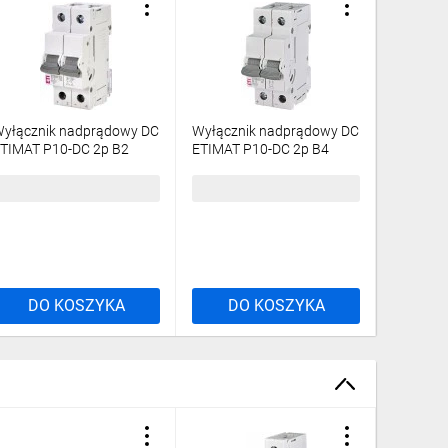
yłącznik nadprądowy DC
Wyłącznik nadprądowy DC
Wyłączn
TIMAT P10-DC 2p B2
ETIMAT P10-DC 2p B4
ETIMAT 
260420107
2610001
22,11 zł
brutto
122,11 zł
brutto
77,16 z
DO KOSZYKA
DO KOSZYKA
DO