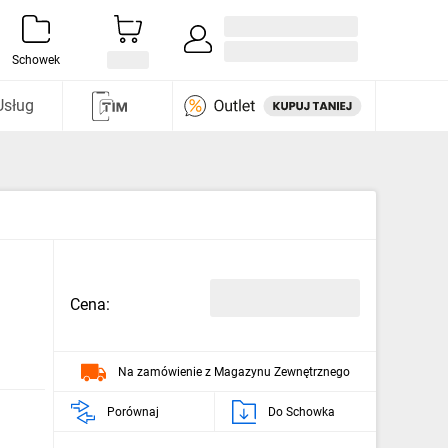
Zaloguj się / Załóż konto
i odkryj
Schowek
Usług
Cena:
Na zamówienie z Magazynu Zewnętrznego
Porównaj
Do Schowka