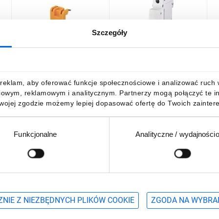
Szczegóły
Element blokujący ETIMAT
Wyzwalacz napięciowy
Z
P10 Locking device
(wzrostowy) 772520104
s
ETIMAT P10 761900104
P
/
42,41 zł
brutto
83,84 zł
brutto
1
reklam, aby oferować funkcje społecznościowe i analizować ruch w 
iowym, reklamowym i analitycznym. Partnerzy mogą połączyć te i
Twojej zgodzie możemy lepiej dopasować ofertę do Twoich zaintere
Funkcjonalne
Analityczne / wydajności
DO KOSZYKA
DO KOSZYKA
Podaj adres e-mail
wościach, promocjach i wyprzedażach
NIE Z NIEZBĘDNYCH PLIKÓW COOKIE
ZGODA NA WYBRA