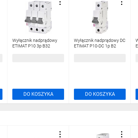
Wyłącznik nadprądowy
Wyłącznik nadprądowy DC
W
ETIMAT P10 3p B32
ETIMAT P10-DC 1p B2
E
001901313
001903004
99,67 zł
brutto
53,51 zł
brutto
1
DO KOSZYKA
DO KOSZYKA