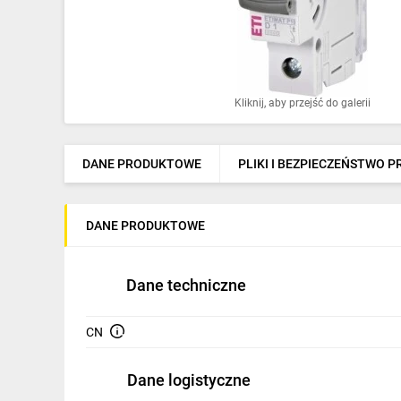
Ochrona odgromowa
Pompy ciepła
Osprzęt łączeniowy
Kliknij, aby przejść do galerii
Ogrzewanie
Elektronarzędzia i mierniki
DANE PRODUKTOWE
PLIKI I BEZPIECZEŃSTWO 
Domofony i dzwonki
DANE PRODUKTOWE
Alarmy, monitoring, komunikacja
Napędy elektryczne
Dane techniczne
Pneumatyka
CN
Dom i ogród
Klimatyzacja
Dane logistyczne