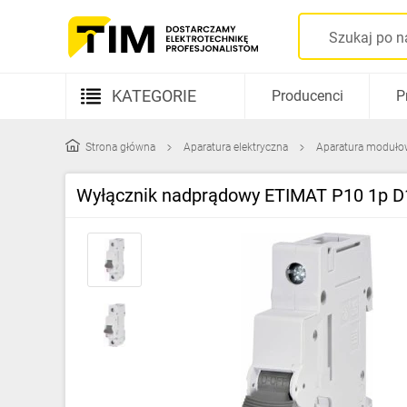
KATEGORIE
Producenci
P
Aparatura elektryczna
Strona główna
Aparatura elektryczna
Aparatura moduło
Kable i przewody
Wyłącznik nadprądowy ETIMAT P10 1p 
Rozdzielnice i obudowy
Elementy prowadzenia kabli
Fotowoltaika
Gniazda i łączniki
Źródła światła
Oprawy oświetleniowe