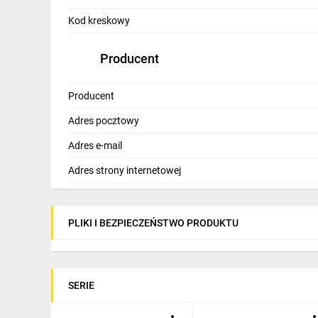
IT, GSM
Kod kreskowy
Odzież ochronna i BHP
Producent
Inne
Budowa i Remont
Producent
Adres pocztowy
Elektronika
Adres e-mail
Smart home
Adres strony internetowej
Elektromobilność
Energetyka wiatrowa
PLIKI I BEZPIECZEŃSTWO PRODUKTU
Telewizja naziemna i satelitarna
Wentylacja i rekuperacja
SERIE