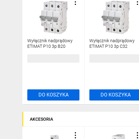
Wyłącznik nadprądowy
Wyłącznik nadprądowy
ETIMAT P10 3p B20
ETIMAT P10 3p C32
272030101
273231109
87,71 zł
brutto
292,01 zł
brutto
DO KOSZYKA
DO KOSZYKA
AKCESORIA