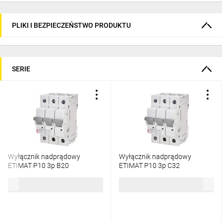
PLIKI I BEZPIECZEŃSTWO PRODUKTU
SERIE
Wyłącznik nadprądowy
Wyłącznik nadprądowy
ETIMAT P10 3p B20
ETIMAT P10 3p C32
272030101
273231109
87,71 zł
brutto
292,01 zł
brutto