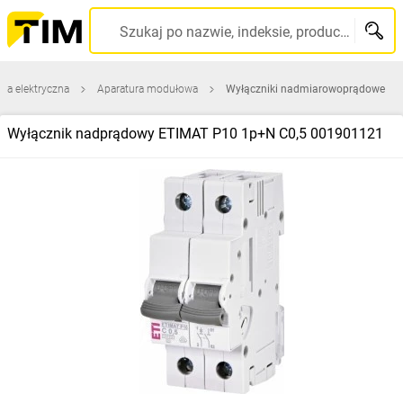
Szukaj po nazwie, indeksie, producencie, kodzie kreskowym...
ura elektryczna
Aparatura modułowa
Wyłączniki nadmiarowoprądowe
Wyłącznik nadprądowy ETIMAT P10 1p+N C0,5 001901121