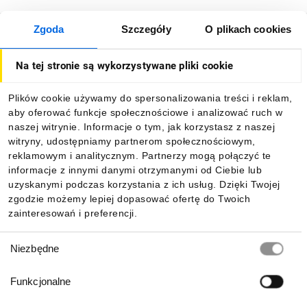
Zgoda
Szczegóły
O plikach cookies
O firmie
Na tej stronie są wykorzystywane pliki cookie
Dla kupujących
Plików cookie używamy do spersonalizowania treści i reklam,
aby oferować funkcje społecznościowe i analizować ruch w
Informacje
naszej witrynie. Informacje o tym, jak korzystasz z naszej
witryny, udostępniamy partnerom społecznościowym,
reklamowym i analitycznym. Partnerzy mogą połączyć te
Pobierz naszą aplikację mobilną:
informacje z innymi danymi otrzymanymi od Ciebie lub
uzyskanymi podczas korzystania z ich usług. Dzięki Twojej
zgodzie możemy lepiej dopasować ofertę do Twoich
zainteresowań i preferencji.
Wybór
Niezbędne
zgody
Funkcjonalne