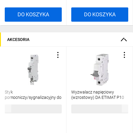
DO KOSZYKA
DO KOSZYKA
AKCESORIA
Styk
Wyzwalacz napięciowy
pomocniczy/sygnalizacyjny do
(wzrostowy) DA ETIMAT P10
ETIMAT P6/P10 001908421
12-60V AC/DC 770620105
37,98 zł
brutto
117,96 zł
brutto