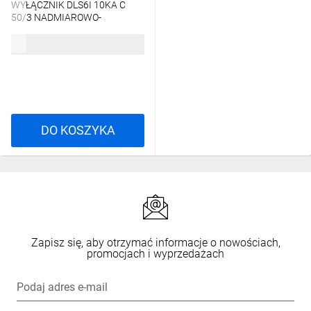
WYŁĄCZNIK DLS6I 10KA C
50/3 NADMIAROWO-
PRĄDOWY 3-BIEGUNOWY
128,76 zł
brutto
09916298
DO KOSZYKA
Zapisz się, aby otrzymać informacje o nowościach,
promocjach i wyprzedażach
Podaj adres e-mail