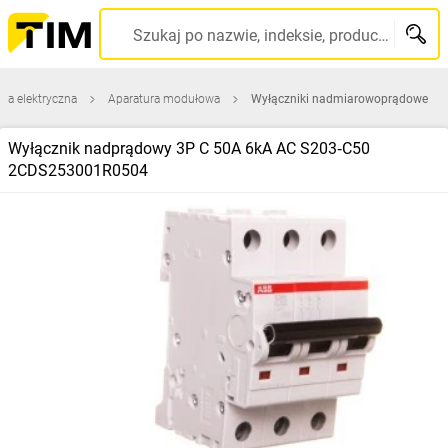
Szukaj po nazwie, indeksie, producencie, kodzie kreskowym...
ura elektryczna
Aparatura modułowa
Wyłączniki nadmiarowoprądowe
Wyłącznik nadprądowy 3P C 50A 6kA AC S203‑C50
2CDS253001R0504