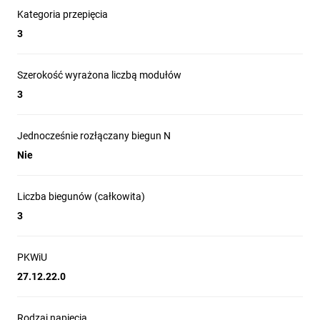
Kategoria przepięcia
Zastosowanie produktu
3
Zabezpieczanie obwodów zasilania w instalacjach
mieszkaniowych i budynkach użyteczności publicznej
Szerokość wyrażona liczbą modułów
Ochrona obwodów silnikowych i urządzeń z
3
umiarkowanymi prądami rozruchowymi (charakterystyka
C)
Jednocześnie rozłączany biegun N
Instalacje przemysłowe i rozdzielnice maszyn o modularnej
Nie
zabudowie
Systemy zasilania o napięciu 400 V, obwody o
częstotliwości 50 Hz
Liczba biegunów (całkowita)
Aplikacje wymagające integracji z elementami sterowania
3
— montaż styków pomocniczych dla sygnalizacji i zdalnego
rozłączania
PKWiU
27.12.22.0
Rodzaj napięcia