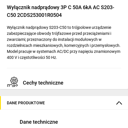
Wyłącznik nadprądowy 3P C 50A 6kA AC S203-
C50 2CDS253001R0504
Wyłącznik nadprądowy S203-C50 to trójpolowe urządzenie
zabezpieczające obwody trójfazowe przed przeciążeniami i
zwarciami; przeznaczony do instalacji modułowych w
rozdzielnicach mieszkaniowych, komercyjnych i przemysłowych.
Model pracuje w systemach AC/DC przy napięciu znamionowym
400 V i częstotliwości 50 Hz.
Cechy techniczne
Prąd znamionowy: 50 A
DANE PRODUKTOWE
Liczba biegunów: 3 (3P), brak jednoczesnego rozłączania
bieguna N
Charakterystyka wyzwalania: C (termiczno-magnetyczne:
Dane techniczne
opóźnione termiczne + elektromagnetyczne