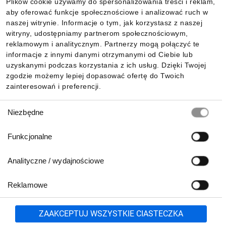
Plików cookie używamy do spersonalizowania treści i reklam,
aby oferować funkcje społecznościowe i analizować ruch w
Informacje
naszej witrynie. Informacje o tym, jak korzystasz z naszej
witryny, udostępniamy partnerom społecznościowym,
reklamowym i analitycznym. Partnerzy mogą połączyć te
Pobierz naszą aplikację mobilną:
informacje z innymi danymi otrzymanymi od Ciebie lub
uzyskanymi podczas korzystania z ich usług. Dzięki Twojej
zgodzie możemy lepiej dopasować ofertę do Twoich
zainteresowań i preferencji.
Wybór
Niezbędne
zgody
Funkcjonalne
Analityczne / wydajnościowe
Reklamowe
Biuro Obsługi Klienta:
lub
801 500 700
71 37 61 600
Zgłoś
ZAAKCEPTUJ WSZYSTKIE CIASTECZKA
pn.-pt. 8:00-16:00