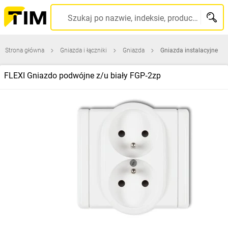
Szukaj po nazwie, indeksie, producencie, kodzie kreskowym...
Strona główna
Gniazda i łączniki
Gniazda
Gniazda instalacyjne
FLEXI Gniazdo podwójne z/u biały FGP‑2zp