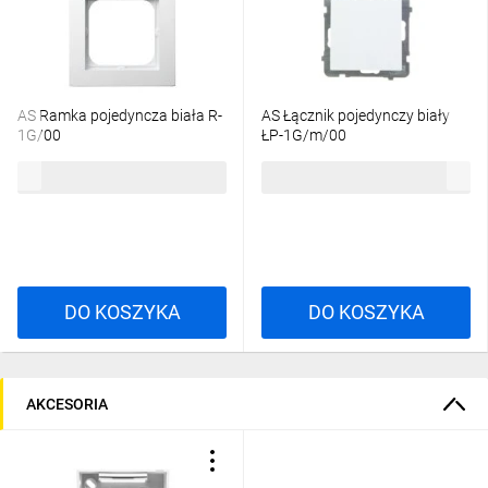
AS Ramka pojedyncza biała R-
AS Łącznik pojedynczy biały
1G/00
ŁP-1G/m/00
3,32 zł
brutto
13,74 zł
brutto
DO KOSZYKA
DO KOSZYKA
AKCESORIA