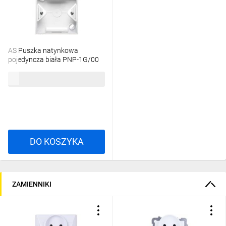
AS Puszka natynkowa
pojedyncza biała PNP-1G/00
7,64 zł
brutto
DO KOSZYKA
ZAMIENNIKI