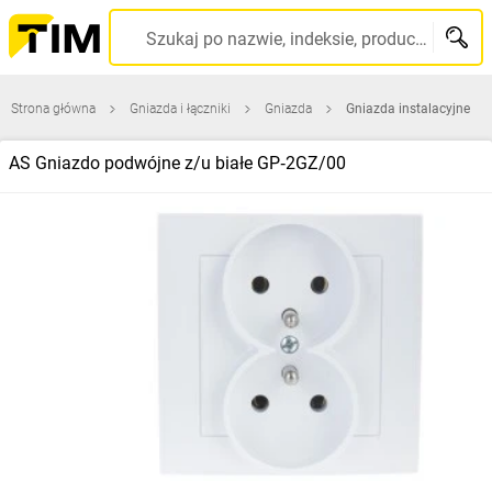
Szukaj po nazwie, indeksie, producencie, kodzie kreskowym...
Strona główna
Gniazda i łączniki
Gniazda
Gniazda instalacyjne
AS Gniazdo podwójne z/u białe GP‑2GZ/00