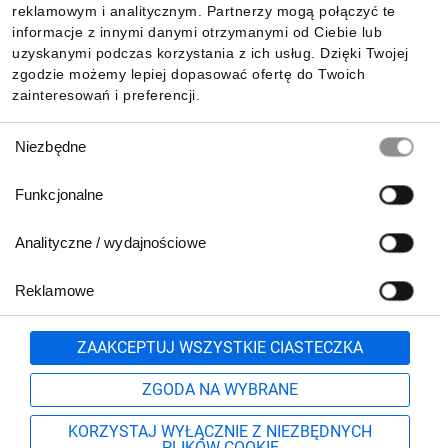
reklamowym i analitycznym. Partnerzy mogą połączyć te
Pobierz naszą aplikację mobilną:
informacje z innymi danymi otrzymanymi od Ciebie lub
uzyskanymi podczas korzystania z ich usług. Dzięki Twojej
zgodzie możemy lepiej dopasować ofertę do Twoich
zainteresowań i preferencji.
Wybór
Niezbędne
zgody
Funkcjonalne
Analityczne / wydajnościowe
Reklamowe
Biuro Obsługi Klienta:
lub
801 500 700
71 37 61 600
Zgłoś
ZAAKCEPTUJ WSZYSTKIE CIASTECZKA
pn.-pt. 8:00-16:00
Formularz kontaktowy
ZGODA NA WYBRANE
KORZYSTAJ WYŁĄCZNIE Z NIEZBĘDNYCH
PLIKÓW COOKIE