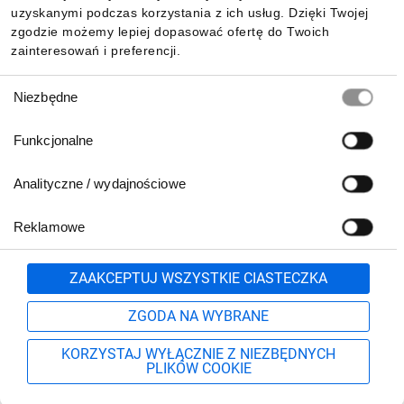
uzyskanymi podczas korzystania z ich usług. Dzięki Twojej
zgodzie możemy lepiej dopasować ofertę do Twoich
zainteresowań i preferencji.
Wybór
Niezbędne
zgody
Funkcjonalne
Analityczne / wydajnościowe
Reklamowe
Biuro Obsługi Klienta:
lub
801 500 700
71 37 61 600
Zgłoś
ZAAKCEPTUJ WSZYSTKIE CIASTECZKA
pn.-pt. 8:00-16:00
Formularz kontaktowy
ZGODA NA WYBRANE
KORZYSTAJ WYŁĄCZNIE Z NIEZBĘDNYCH
PLIKÓW COOKIE
Szukaj
Moje konto
Start
Więcej