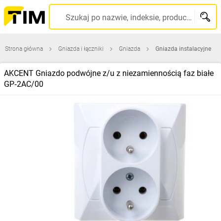
Szukaj po nazwie, indeksie, producencie, kodzie kreskowym...
Strona główna
Gniazda i łączniki
Gniazda
Gniazda instalacyjne
AKCENT Gniazdo podwójne z/u z niezamiennością faz białe
GP‑2AC/00