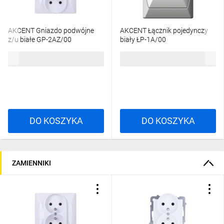
AKCENT Gniazdo podwójne
AKCENT Łącznik pojedynczy
z/u białe GP-2AZ/00
biały ŁP-1A/00
15,53 zł
brutto
13,28 zł
brutto
DO KOSZYKA
DO KOSZYKA
ZAMIENNIKI