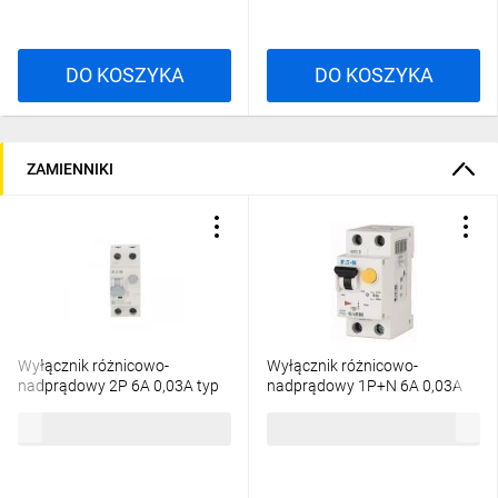
DO KOSZYKA
DO KOSZYKA
ZAMIENNIKI
Wyłącznik różnicowo-
Wyłącznik różnicowo-
nadprądowy 2P 6A 0,03A typ
nadprądowy 1P+N 6A 0,03A
AC xPole Home HNB-
typ AC PFL6-6/1N/C/003
359,89 zł
brutto
375,38 zł
brutto
C6/1N/003 195124
286464