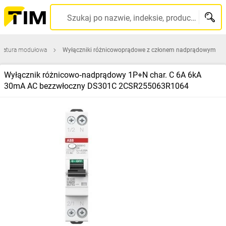
Szukaj po nazwie, indeksie, producencie, kodzie kreskowym...
ratura modułowa
Wyłączniki różnicowoprądowe z członem nadprądowym
Wyłącznik różnicowo‑nadprądowy 1P+N char. C 6A 6kA
30mA AC bezzwłoczny DS301C 2CSR255063R1064