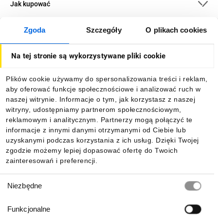
Jak kupować
Zgoda
Szczegóły
O plikach cookies
O firmie
Na tej stronie są wykorzystywane pliki cookie
Dla kupujących
Plików cookie używamy do spersonalizowania treści i reklam,
aby oferować funkcje społecznościowe i analizować ruch w
Informacje
naszej witrynie. Informacje o tym, jak korzystasz z naszej
witryny, udostępniamy partnerom społecznościowym,
reklamowym i analitycznym. Partnerzy mogą połączyć te
Pobierz naszą aplikację mobilną:
informacje z innymi danymi otrzymanymi od Ciebie lub
uzyskanymi podczas korzystania z ich usług. Dzięki Twojej
zgodzie możemy lepiej dopasować ofertę do Twoich
zainteresowań i preferencji.
Wybór
Niezbędne
zgody
Funkcjonalne