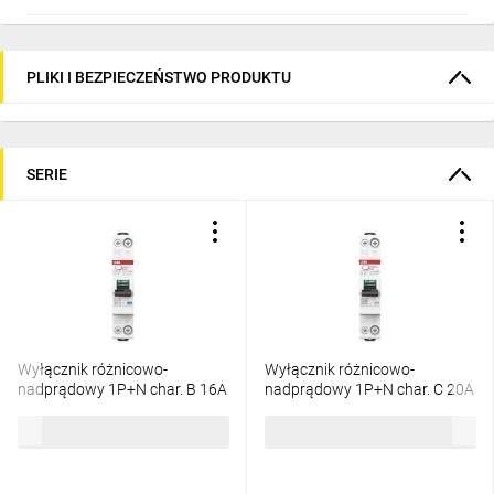
PLIKI I BEZPIECZEŃSTWO PRODUKTU
SERIE
Wyłącznik różnicowo-
Wyłącznik różnicowo-
nadprądowy 1P+N char. B 16A
nadprądowy 1P+N char. C 20A
6kA 30mA A bezzwłoczny
6kA 30mA AC bezzwłoczny
546,44 zł
brutto
392,54 zł
brutto
DS301C 2CSR255163R1165
DS301C 2CSR255063R1204