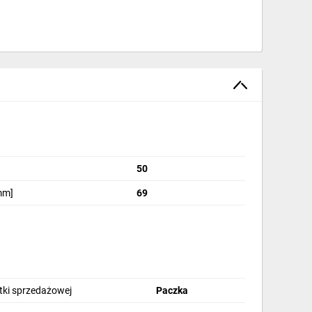
50
mm]
69
stki sprzedażowej
Paczka