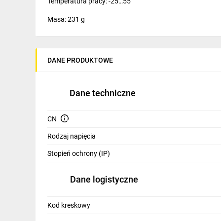
Temperatura pracy: -25…55
IT, GSM
Masa: 231 g
Odzież ochronna i BHP
Inne
DANE PRODUKTOWE
Budowa i Remont
Elektronika
Dane techniczne
Smart home
CN
Elektromobilność
Rodzaj napięcia
Energetyka wiatrowa
Stopień ochrony (IP)
Telewizja naziemna i satelitarna
Dane logistyczne
Wentylacja i rekuperacja
Kod kreskowy