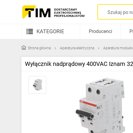
KATEGORIE
Producenci
P
Aparatura elektryczna
Strona główna
Aparatura elektryczna
Aparatura moduło
Kable i przewody
Wyłącznik nadprądowy 400VAC Iznam 3
Rozdzielnice i obudowy
Elementy prowadzenia kabli
Fotowoltaika
Gniazda i łączniki
Źródła światła
Oprawy oświetleniowe