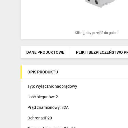
Ochrona odgromowa
Pompy ciepła
Osprzęt łączeniowy
Kliknij, aby przejść do galerii
Ogrzewanie
Elektronarzędzia i mierniki
DANE PRODUKTOWE
PLIKI I BEZPIECZEŃSTWO 
Domofony i dzwonki
OPIS PRODUKTU
Alarmy, monitoring, komunikacja
Napędy elektryczne
Typ: Wyłącznik nadprądowy
Ilość biegunów: 2
Pneumatyka
Prąd znamionowy: 32A
Dom i ogród
Ochrona:IP20
Klimatyzacja