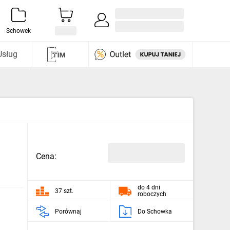
Zaloguj się / Załóż konto
i odkryj
Schowek
Usług
Cena:
do 4 dni
37 szt.
roboczych
Porównaj
Do Schowka