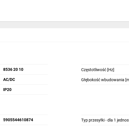
8536 20 10
Częstotliwość [Hz]
AC/DC
Głębokość wbudowania [
IP20
5905544610874
Typ przesyłki - dla 1 jedno