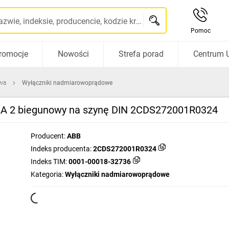
Szukaj po nazwie, indeksie, producencie, kodzie kreskowym...
Pomoc
romocje
Nowości
Strefa porad
Centrum 
wa
Wyłączniki nadmiarowoprądowe
2A 2 biegunowy na szynę DIN 2CDS272001R0324
Producent:
ABB
Indeks producenta:
2CDS272001R0324
Indeks TIM:
0001-00018-32736
Kategoria:
Wyłączniki nadmiarowoprądowe