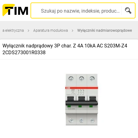
Szukaj po nazwie, indeksie, producencie, kodzie kreskowym...
ura elektryczna
Aparatura modułowa
Wyłączniki nadmiarowoprądowe
Wyłącznik nadprądowy 3P char. Z 4A 10kA AC S203M‑Z4
2CDS273001R0338