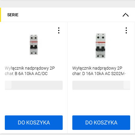
SERIE
Wyłącznik nadprądowy 2P
Wyłącznik nadprądowy 2P
char. B 6A 10kA AC/DC
char. D 16A 10kA AC S202M-
S202M-B6UC
D16 2CDS272001R0161
371,67 zł
brutto
224,77 zł
brutto
2CDS272061R0065
DO KOSZYKA
DO KOSZYKA