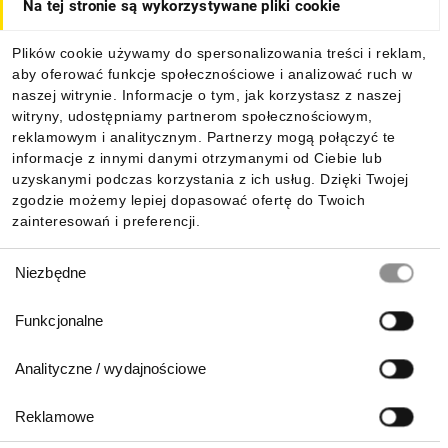
Na tej stronie są wykorzystywane pliki cookie
Dla kupujących
Plików cookie używamy do spersonalizowania treści i reklam,
aby oferować funkcje społecznościowe i analizować ruch w
Informacje
naszej witrynie. Informacje o tym, jak korzystasz z naszej
witryny, udostępniamy partnerom społecznościowym,
reklamowym i analitycznym. Partnerzy mogą połączyć te
Pobierz naszą aplikację mobilną:
informacje z innymi danymi otrzymanymi od Ciebie lub
uzyskanymi podczas korzystania z ich usług. Dzięki Twojej
zgodzie możemy lepiej dopasować ofertę do Twoich
zainteresowań i preferencji.
Wybór
Niezbędne
zgody
Funkcjonalne
Analityczne / wydajnościowe
Reklamowe
Biuro Obsługi Klienta: