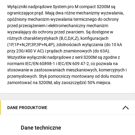
Wyłączniki nadprądowe System pro M compact S200M są
ograniczające prąd. Mają dwa różne mechanizmy wyzwalania,
opóźniony mechanizm wyzwalania termicznego do ochrony
przed przeciążeniem i elektromechaniczny mechanizm
wyzwalający do ochrony przed zwarciem. Są dostępne w
różnych charakterystykach (B,C,D,K,Z), konfiguracjach
(1P,1P+N,2P,3P,3P+N,4P), zdolnościach wyłączania (do 10 kA
przy 230/400 V AC) i prądach znamionowych (do 63A).
Wszystkie wyłączniki nadprądowe z serii S200M są zgodne z
normami IEC/EN 60898-1 i IEC/EN 609 47-2, co pozwala na
stosowanie w zastosowaniach mieszkaniowych, komercyjnych i
przemysłowych. Styk pomocniczy montowany od dołu można
zamontować na S200M, aby zaoszczędzić 50% miejsca.
DANE PRODUKTOWE
Dane techniczne