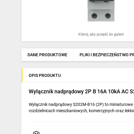
Ochrona odgromowa
Pompy ciepła
Osprzęt łączeniowy
Kliknij, aby przejść do galerii
Ogrzewanie
Elektronarzędzia i mierniki
DANE PRODUKTOWE
PLIKI I BEZPIECZEŃSTWO 
Domofony i dzwonki
OPIS PRODUKTU
Alarmy, monitoring, komunikacja
Napędy elektryczne
Wyłącznik nadprądowy 2P B 16A 10kA AC
Pneumatyka
Wyłącznik nadprądowy S202M-B16 (2P) to miniaturowe u
rozdzielnicach mieszkaniowych, komercyjnych oraz lekki
Dom i ogród
Klimatyzacja