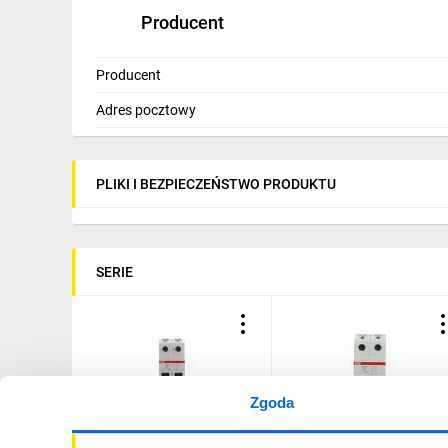
Zabezpieczanie obwodów w obiektach komercyjnych
Producent
Ochrona linii zasilających urządzeń i maszyn o nie
Montaż w rozdzielnicach i szafach sterowniczych 
Producent
Adres pocztowy
PLIKI I BEZPIECZEŃSTWO PRODUKTU
SERIE
Zgoda