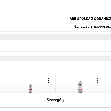
 oraz lekkich instalacjach przemysłowych
wielkich prądach rozruchu (w konfiguracji z odpowiednimi dodatkami)
oraz integracja z systemami automatyki za pomocą akcesoriów
ABB SPÓŁKA Z OGRANIC
ul. Żegańska 1, 04-713 W
Szczegóły