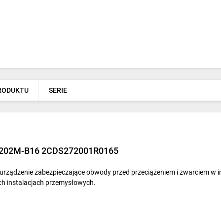
PRODUKTU
SERIE
 S202M-B16 2CDS272001R0165
rządzenie zabezpieczające obwody przed przeciążeniem i zwarciem w 
ch instalacjach przemysłowych.