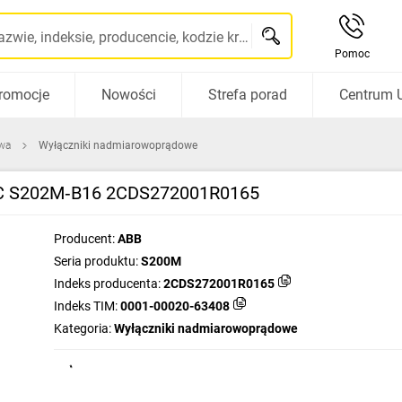
Szukaj po nazwie, indeksie, producencie, kodzie kreskowym...
Pomoc
romocje
Nowości
Strefa porad
Centrum 
wa
Wyłączniki nadmiarowoprądowe
AC S202M‑B16 2CDS272001R0165
Producent:
ABB
Seria produktu:
S200M
Indeks producenta:
2CDS272001R0165
Indeks TIM:
0001-00020-63408
Kategoria:
Wyłączniki nadmiarowoprądowe