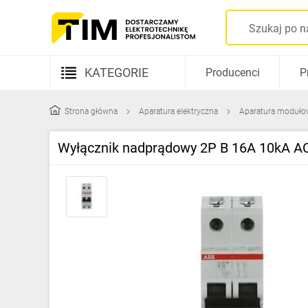
KATEGORIE
Producenci
P
Aparatura elektryczna
Strona główna
Aparatura elektryczna
Aparatura moduło
Kable i przewody
Wyłącznik nadprądowy 2P B 16A 10kA 
Rozdzielnice i obudowy
Elementy prowadzenia kabli
Fotowoltaika
Gniazda i łączniki
Źródła światła
Oprawy oświetleniowe