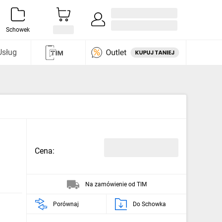
Zaloguj się / Załóż konto
i odkryj
Schowek
Usług
Cena:
Na zamówienie od TIM
Porównaj
Do Schowka