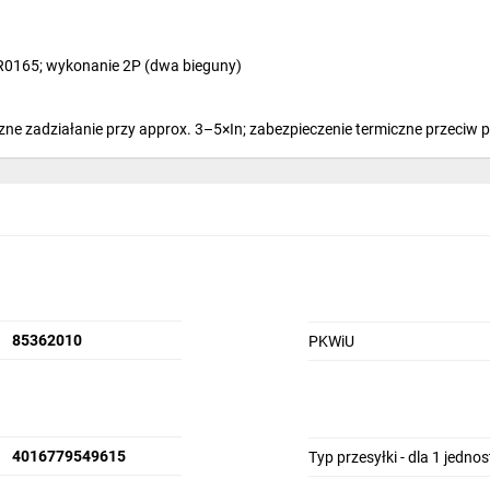
0165; wykonanie 2P (dwa bieguny)
ne zadziałanie przy approx. 3–5×In; zabezpieczenie termiczne przeciw
umożliwiająca oszczędność miejsca
zych, wyzwalaczy zdalnych i blokad ochronnych
85362010
PKWiU
4016779549615
Typ przesyłki - dla 1 jedno
ch mieszkalnych