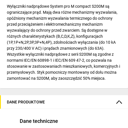
Wyłączniki nadprądowe System pro M compact S200M są
ograniczające prąd. Mają dwa różne mechanizmy wyzwalania,
opóźniony mechanizm wyzwalania termicznego do ochrony
przed przeciążeniem i elektromechaniczny mechanizm
wyzwalający do ochrony przed zwarciem. Są dostępne w
różnych charakterystykach (B,C,D,K,Z), konfiguracjach
(1P,1P+N,2P,3P,3P+N,4P), zdolnościach wyłączania (do 10 kA
przy 230/400 V AC) i prądach znamionowych (do 63A).
Wszystkie wyłączniki nadprądowe z serii S200M są zgodne z
normami IEC/EN 60898-1 i IEC/EN 609 47-2, co pozwala na
stosowanie w zastosowaniach mieszkaniowych, komercyjnych i
przemysłowych. Styk pomocniczy montowany od dołu można
zamontować na S200M, aby zaoszczędzić 50% miejsca.
DANE PRODUKTOWE
Dane techniczne