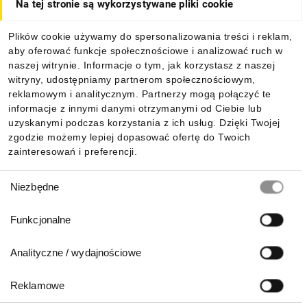
Na tej stronie są wykorzystywane pliki cookie
Dla kupujących
Plików cookie używamy do spersonalizowania treści i reklam,
aby oferować funkcje społecznościowe i analizować ruch w
Informacje
naszej witrynie. Informacje o tym, jak korzystasz z naszej
witryny, udostępniamy partnerom społecznościowym,
reklamowym i analitycznym. Partnerzy mogą połączyć te
Pobierz naszą aplikację mobilną:
informacje z innymi danymi otrzymanymi od Ciebie lub
uzyskanymi podczas korzystania z ich usług. Dzięki Twojej
zgodzie możemy lepiej dopasować ofertę do Twoich
zainteresowań i preferencji.
Wybór
Niezbędne
zgody
Funkcjonalne
Analityczne / wydajnościowe
Reklamowe
Biuro Obsługi Klienta: