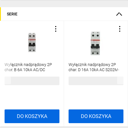
SERIE
Wyłącznik nadprądowy 2P
Wyłącznik nadprądowy 2P
char. B 6A 10kA AC/DC
char. D 16A 10kA AC S202M-
S202M-B6UC
D16 2CDS272001R0161
371,67 zł
brutto
224,77 zł
brutto
2CDS272061R0065
DO KOSZYKA
DO KOSZYKA