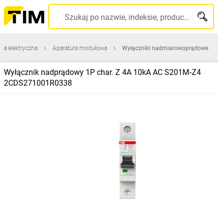
Szukaj po nazwie, indeksie, producencie, kodzie kreskowym...
ura elektryczna
Aparatura modułowa
Wyłączniki nadmiarowoprądowe
Wyłącznik nadprądowy 1P char. Z 4A 10kA AC S201M‑Z4
2CDS271001R0338