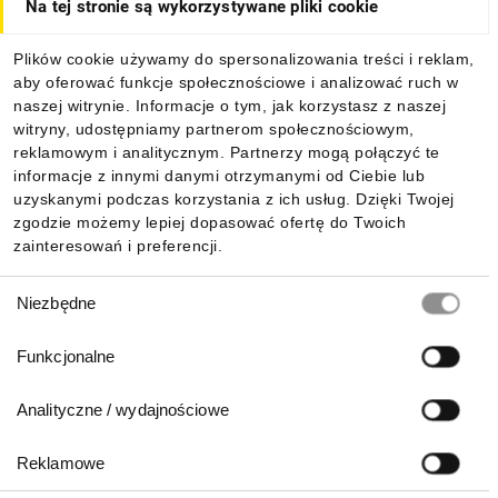
Na tej stronie są wykorzystywane pliki cookie
Dla kupujących
Plików cookie używamy do spersonalizowania treści i reklam,
aby oferować funkcje społecznościowe i analizować ruch w
Informacje
naszej witrynie. Informacje o tym, jak korzystasz z naszej
witryny, udostępniamy partnerom społecznościowym,
reklamowym i analitycznym. Partnerzy mogą połączyć te
Pobierz naszą aplikację mobilną:
informacje z innymi danymi otrzymanymi od Ciebie lub
uzyskanymi podczas korzystania z ich usług. Dzięki Twojej
zgodzie możemy lepiej dopasować ofertę do Twoich
zainteresowań i preferencji.
Wybór
Niezbędne
zgody
Funkcjonalne
Analityczne / wydajnościowe
Reklamowe
Biuro Obsługi Klienta: