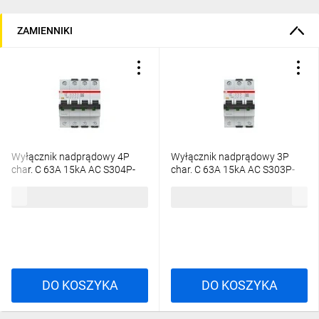
ZAMIENNIKI
Wyłącznik nadprądowy 4P
Wyłącznik nadprądowy 3P
char. C 63A 15kA AC S304P-
char. C 63A 15kA AC S303P-
C63 2CDS384001R0634
C63 2CDS383001R0634
1446,58 zł
brutto
1006,36 zł
brutto
DO KOSZYKA
DO KOSZYKA