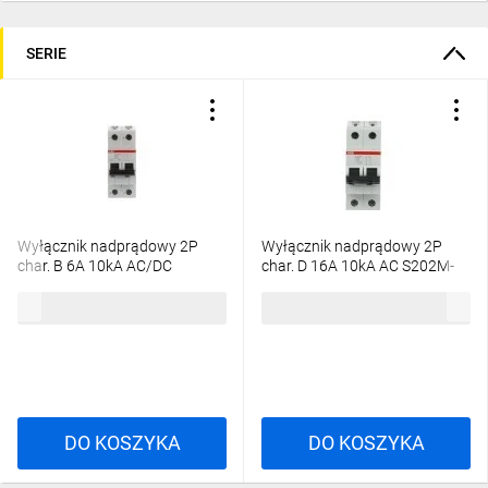
SERIE
Wyłącznik nadprądowy 2P
Wyłącznik nadprądowy 2P
char. B 6A 10kA AC/DC
char. D 16A 10kA AC S202M-
S202M-B6UC
D16 2CDS272001R0161
371,67 zł
brutto
224,77 zł
brutto
2CDS272061R0065
DO KOSZYKA
DO KOSZYKA