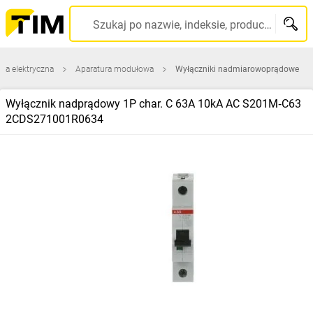
Szukaj po nazwie, indeksie, producencie, kodzie kreskowym...
ura elektryczna
Aparatura modułowa
Wyłączniki nadmiarowoprądowe
Wyłącznik nadprądowy 1P char. C 63A 10kA AC S201M‑C63
2CDS271001R0634