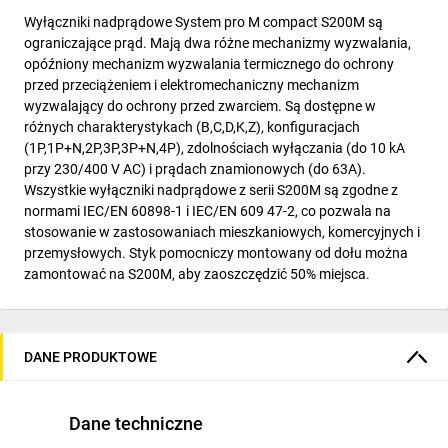
Wyłączniki nadprądowe System pro M compact S200M są
ograniczające prąd. Mają dwa różne mechanizmy wyzwalania,
opóźniony mechanizm wyzwalania termicznego do ochrony
przed przeciążeniem i elektromechaniczny mechanizm
wyzwalający do ochrony przed zwarciem. Są dostępne w
różnych charakterystykach (B,C,D,K,Z), konfiguracjach
(1P,1P+N,2P,3P,3P+N,4P), zdolnościach wyłączania (do 10 kA
przy 230/400 V AC) i prądach znamionowych (do 63A).
Wszystkie wyłączniki nadprądowe z serii S200M są zgodne z
normami IEC/EN 60898-1 i IEC/EN 609 47-2, co pozwala na
stosowanie w zastosowaniach mieszkaniowych, komercyjnych i
przemysłowych. Styk pomocniczy montowany od dołu można
zamontować na S200M, aby zaoszczędzić 50% miejsca.
DANE PRODUKTOWE
Dane techniczne