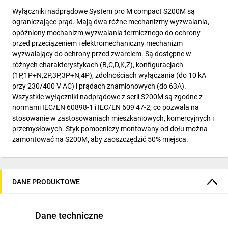
Wyłączniki nadprądowe System pro M compact S200M są
ograniczające prąd. Mają dwa różne mechanizmy wyzwalania,
opóźniony mechanizm wyzwalania termicznego do ochrony
przed przeciążeniem i elektromechaniczny mechanizm
wyzwalający do ochrony przed zwarciem. Są dostępne w
różnych charakterystykach (B,C,D,K,Z), konfiguracjach
(1P,1P+N,2P,3P,3P+N,4P), zdolnościach wyłączania (do 10 kA
przy 230/400 V AC) i prądach znamionowych (do 63A).
Wszystkie wyłączniki nadprądowe z serii S200M są zgodne z
normami IEC/EN 60898-1 i IEC/EN 609 47-2, co pozwala na
stosowanie w zastosowaniach mieszkaniowych, komercyjnych i
przemysłowych. Styk pomocniczy montowany od dołu można
zamontować na S200M, aby zaoszczędzić 50% miejsca.
DANE PRODUKTOWE
Dane techniczne