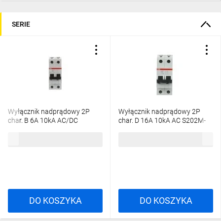
SERIE
Wyłącznik nadprądowy 2P
Wyłącznik nadprądowy 2P
char. B 6A 10kA AC/DC
char. D 16A 10kA AC S202M-
S202M-B6UC
D16 2CDS272001R0161
371,67 zł
brutto
224,77 zł
brutto
2CDS272061R0065
DO KOSZYKA
DO KOSZYKA