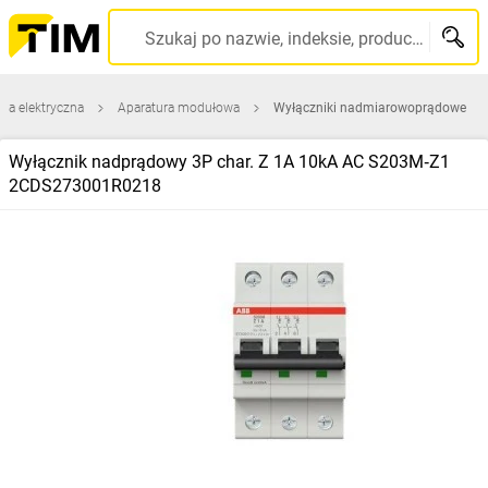
Szukaj po nazwie, indeksie, producencie, kodzie kreskowym...
ura elektryczna
Aparatura modułowa
Wyłączniki nadmiarowoprądowe
Wyłącznik nadprądowy 3P char. Z 1A 10kA AC S203M‑Z1
2CDS273001R0218