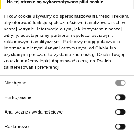
Na tej stronie są wykorzystywane pliki cookie
Dla kupujących
Plików cookie używamy do spersonalizowania treści i reklam,
aby oferować funkcje społecznościowe i analizować ruch w
Informacje
naszej witrynie. Informacje o tym, jak korzystasz z naszej
witryny, udostępniamy partnerom społecznościowym,
reklamowym i analitycznym. Partnerzy mogą połączyć te
Pobierz naszą aplikację mobilną:
informacje z innymi danymi otrzymanymi od Ciebie lub
uzyskanymi podczas korzystania z ich usług. Dzięki Twojej
zgodzie możemy lepiej dopasować ofertę do Twoich
zainteresowań i preferencji.
Wybór
Niezbędne
zgody
Funkcjonalne
Analityczne / wydajnościowe
Reklamowe
Biuro Obsługi Klienta: