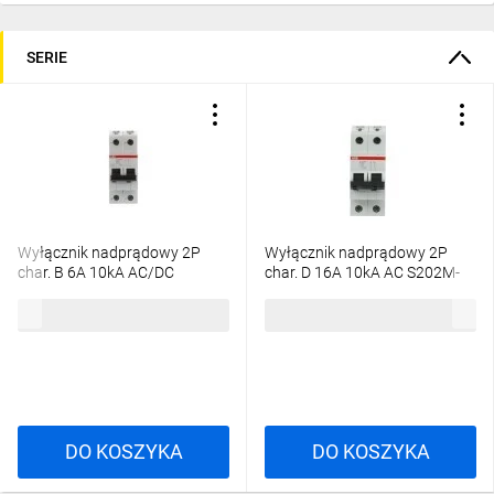
SERIE
Wyłącznik nadprądowy 2P
Wyłącznik nadprądowy 2P
char. B 6A 10kA AC/DC
char. D 16A 10kA AC S202M-
S202M-B6UC
D16 2CDS272001R0161
371,67 zł
brutto
224,77 zł
brutto
2CDS272061R0065
DO KOSZYKA
DO KOSZYKA