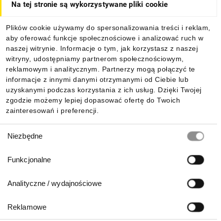
Na tej stronie są wykorzystywane pliki cookie
Dla kupujących
Plików cookie używamy do spersonalizowania treści i reklam,
aby oferować funkcje społecznościowe i analizować ruch w
Informacje
naszej witrynie. Informacje o tym, jak korzystasz z naszej
witryny, udostępniamy partnerom społecznościowym,
reklamowym i analitycznym. Partnerzy mogą połączyć te
Pobierz naszą aplikację mobilną:
informacje z innymi danymi otrzymanymi od Ciebie lub
uzyskanymi podczas korzystania z ich usług. Dzięki Twojej
zgodzie możemy lepiej dopasować ofertę do Twoich
zainteresowań i preferencji.
Wybór
Niezbędne
zgody
Funkcjonalne
Analityczne / wydajnościowe
Reklamowe
Biuro Obsługi Klienta: