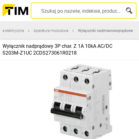
Szukaj po nazwie, indeksie, producencie, kodzie kreskowym...
ura elektryczna
Aparatura modułowa
Wyłączniki nadmiarowoprądowe
Wyłącznik nadprądowy 3P char. Z 1A 10kA AC/DC
S203M‑Z1UC 2CDS273061R0218